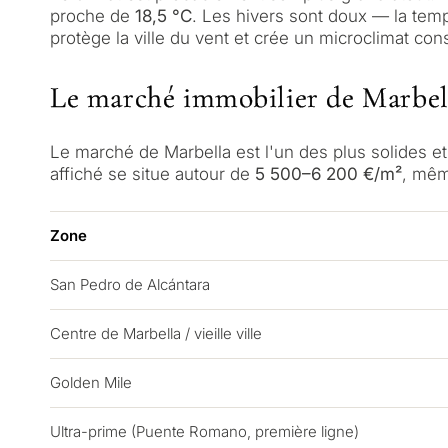
proche de
18,5 °C
. Les hivers sont doux — la tem
protège la ville du vent et crée un microclimat c
Le marché immobilier de Marbel
Le marché de Marbella est l'un des plus solides 
affiché se situe autour de
5 500–6 200 €/m²
, mêm
Zone
San Pedro de Alcántara
QUESTIONNAIRE
Sélection pers
Centre de Marbella / vieille ville
biens immobil
Golden Mile
Consul
Marbella
Ultra-prime (Puente Romano, première ligne)