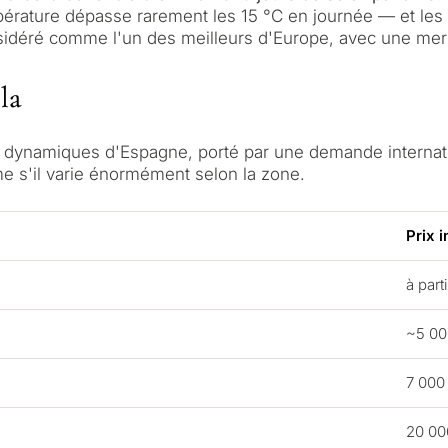
pérature dépasse rarement les 15 °C en journée — et les 
onsidéré comme l'un des meilleurs d'Europe, avec une mer
la
et dynamiques d'Espagne, porté par une demande internat
e s'il varie énormément selon la zone.
Prix i
Dans quel but en
à part
bien à Marbella 
onnalisée de
~5 00
iers à
7 000 
Résidence princip
tation
moi
20 00