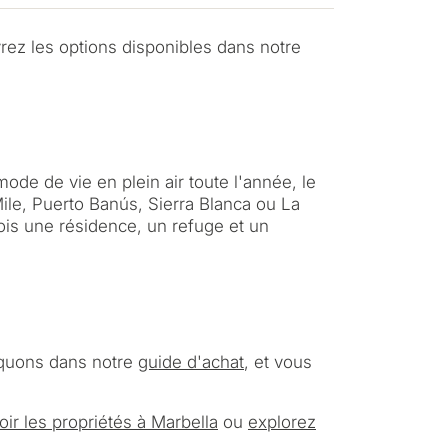
 résidence permanente
vrez les options disponibles dans notre
investissement
DER UNE
mode de vie en plein air toute l'année, le
LTATION
ile, Puerto Banús, Sierra Blanca ou La
Suivant →
ois une résidence, un refuge et un
la politique de confidentialité
liquons dans notre
guide d'achat
, et vous
oir les propriétés à Marbella
ou
explorez