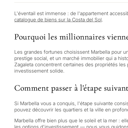
Envoyez votre demande : n
sous 30 minutes
Répondez à quelques quest
L'éventail est immense : de l'appartement accessib
sélectionnerons des biens e
catalogue de biens sur la Costa del Sol
.
votre budget, vos objectifs
✓
Sans spam ni publicité
juridiques.
✓
Une seule réponse d'exper
Pourquoi les millionnaires vienn
✓
Confidentiel
1 / 7
Les grandes fortunes choisissent Marbella pour une 
prestige social, et un marché immobilier qui a hi
Sans engagement • Confident
Zagaleta concentrent certaines des propriétés les
investissement solide.
Comment passer à l'étape suivan
Si Marbella vous a conquis, l'étape suivante cons
pouvez découvrir les quartiers et la ville en prof
Marbella offre bien plus que le soleil et la mer : el
les options d'investissement
— nous vous guidons 