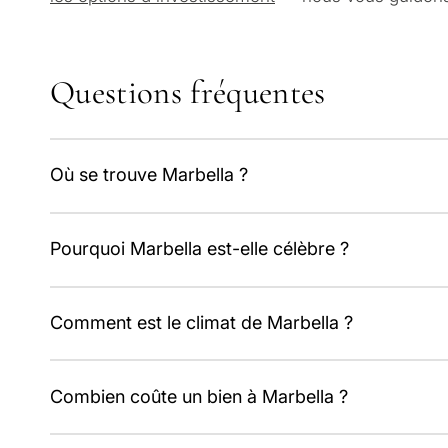
Questions fréquentes
Où se trouve Marbella ?
Dans la province de Málaga, en Andalousie, au sud de l
Pourquoi Marbella est-elle célèbre ?
de Málaga.
Pour son climat, son art de vivre luxueux et son histoi
Comment est le climat de Marbella ?
Méditerranéen et privilégié : environ 320 jours de sol
Combien coûte un bien à Marbella ?
Le prix moyen affiché tourne autour de 5 500–6 200 €