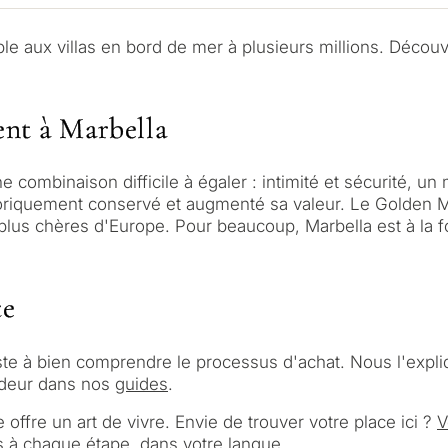
ous vous contactons
Vous intéresse *
Déménagement et
ions et nous
le aux villas en bord de mer à plusieurs millions. Décou
t des solutions selon
Développement d'
 et les exigences
t
ent à Marbella
Vendre mon bien
DEMAN
combinaison difficile à égaler : intimité et sécurité, un 
CONSU
storiquement conservé et augmenté sa valeur. Le Golden M
← Retour
iel • Sur mesure
 plus chères d'Europe. Pour beaucoup, Marbella est à la f
En envoyant, vous acceptez 
te
iste à bien comprendre le processus d'achat. Nous l'exp
ondeur dans nos
guides
.
le offre un art de vivre. Envie de trouver votre place ici ?
V
à chaque étape, dans votre langue.