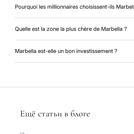
Pourquoi les millionnaires choisissent-ils Marbel
Pour l'intimité, la sécurité, le climat, le prestige et u
Quelle est la zone la plus chère de Marbella ?
Le Golden Mile et les enclaves ultra-prime comme Puen
Marbella est-elle un bon investissement ?
d'Europe.
Historiquement, le marché est resté solide, avec une d
Ещё статьи в блоге