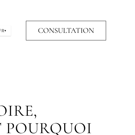
CONSULTATION
FR
▾
OIRE,
T POURQUOI