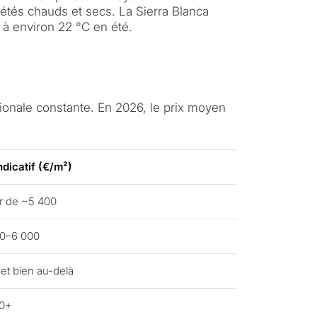
étés chauds et secs. La Sierra Blanca
 à environ 22 °C en été.
ionale constante. En 2026, le prix moyen
ndicatif (€/m²)
visagez-vous un
ir de ~5 400
?
0–6 000
et bien au-delà
ale ou secondaire pour
0+