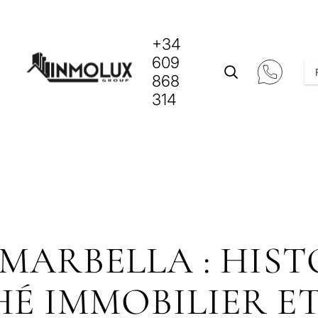
+34
609
868
314
 MARBELLA : HIST
HÉ IMMOBILIER E