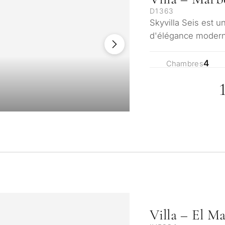
D1363
Skyvilla Seis est 
d'élégance moderne
où l'on franchit s
4
Chambres
Villa – El M