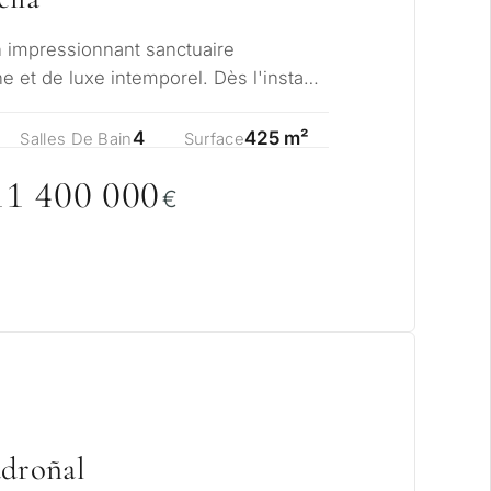
un impressionnant sanctuaire
 et de luxe intemporel. Dès l'instant
on grand…
4
425 m²
Salles De Bain
Surface
11 4
0
0
0
0
0
€
adroñal