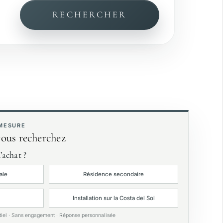
RECHERCHER
Vue mer
ardin privé
xclusivités
 MESURE
vous recherchez
’achat ?
ale
Résidence secondaire
Installation sur la Costa del Sol
tiel · Sans engagement · Réponse personnalisée