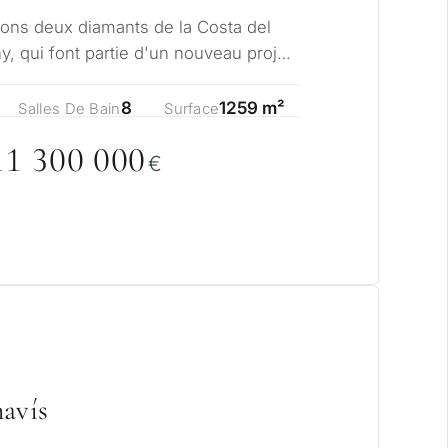
ons deux diamants de la Costa del
ny, qui font partie d'un nouveau projet
 V…
8
1259 m²
Salles De Bain
Surface
11 3
0
0
0
0
0
€
havís