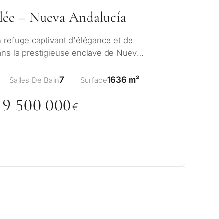
lée – Nueva Andalucía
un refuge captivant d'élégance et de
 dans la prestigieuse enclave de Nueva
7
1636 m²
Salles De Bain
Surface
19 5
0
0
0
0
0
€
visagez-vous un
?
ale ou secondaire pour