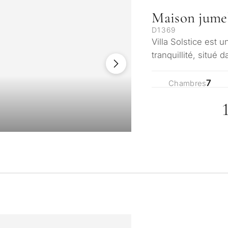
Maison jume
D1369
Villa Solstice est 
tranquillité, situé
Andalucía. Impla…
7
Chambres
Dans quel but en
bien à Marbella 
onnalisée de
iers à
Résidence princip
tation
moi