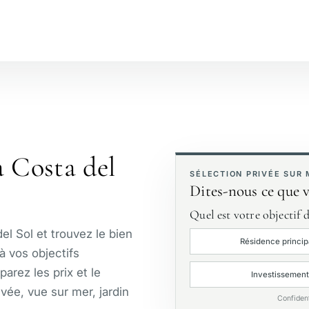
№
Bord de plage
Vue golf
J
a Costa del
Première ligne de golf
E
SÉLECTION PRIVÉE SUR
Dites-nous ce que 
Quel est votre objectif d
el Sol et trouvez le bien
Résidence princip
à vos objectifs
arez les prix et le
Investissement
vée, vue sur mer, jardin
Confiden