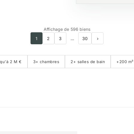
Affichage de 596 biens
1
2
3
…
30
›
qu'à 2 M €
3+ chambres
2+ salles de bain
+200 m²