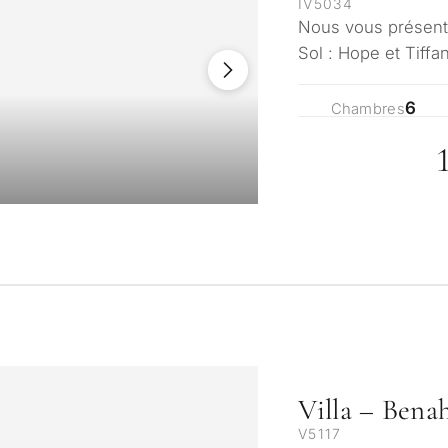
IV5034
Nous vous présent
Sol : Hope et Tiffa
exclusif, Madroñal
6
Chambres
Villa – Bena
V5117