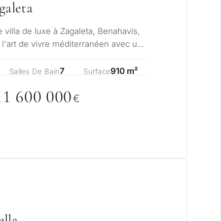
galeta
 résidence permanente
e villa de luxe à Zagaleta, Benahavís,
investissement
e l'art de vivre méditerranéen avec un
7
910 m²
Salles De Bain
Surface
DER UNE
11 6
0
0
0
0
0
LTATION
€
Suivant →
la politique de confidentialité
ella