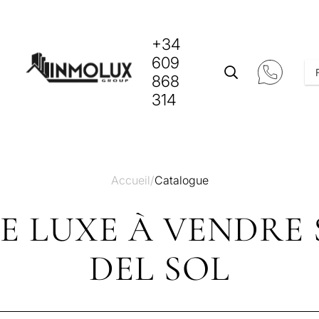
+34
609
868
314
Accueil
/
Catalogue
E LUXE À VENDRE
DEL SOL