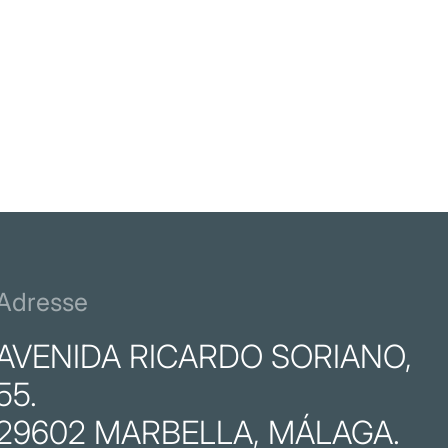
15 / 07 / 
Combien
LIRE 
Adresse
AVENIDA RICARDO SORIANO,
55.
29602 MARBELLA, MÁLAGA.