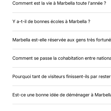
Envoyez votre demande : n
Comment est la vie à Marbella toute l'année ?
sous 30 minutes
Répondez à quelques quest
sélectionnerons des biens e
Au-delà de l'été, Marbella offre un climat doux toute l
votre budget, vos objectifs
✓
Sans spam ni publicité
Y a-t-il de bonnes écoles à Marbella ?
active.
juridiques.
✓
Une seule réponse d'exper
✓
Confidentiel
Oui, Marbella compte plusieurs écoles internationales
Marbella est-elle réservée aux gens très fortuné
familles qui s'installent.
1 / 7
Non. Malgré sa réputation d'exclusivité, ce qui attire et 
Sans engagement • Confident
Comment se passe la cohabitation entre national
C'est l'une de ses signatures : des personnes de très
Pourquoi tant de visiteurs finissent-ils par rester
et bonne ambiance.
Parce que le climat, les gens et l'atmosphère vous hap
Est-ce une bonne idée de déménager à Marbella
revenir pour de bon.
Beaucoup de familles le font pour les écoles, la sécurité 