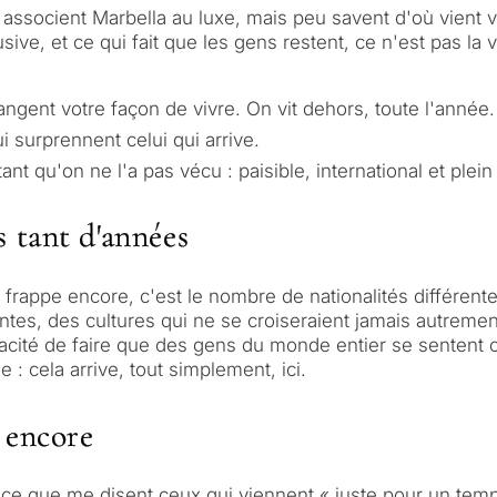
 associent Marbella au luxe, mais peu savent d'où vient 
ive, et ce qui fait que les gens restent, ce n'est pas la v
angent votre façon de vivre. On vit dehors, toute l'année.
i surprennent celui qui arrive.
nt qu'on ne l'a pas vécu : paisible, international et plein 
 tant d'années
i me frappe encore, c'est le nombre de nationalités différe
entes, des cultures qui ne se croiseraient jamais autrement
apacité de faire que des gens du monde entier se sente
 : cela arrive, tout simplement, ici.
t encore
t ce que me disent ceux qui viennent « juste pour un temps