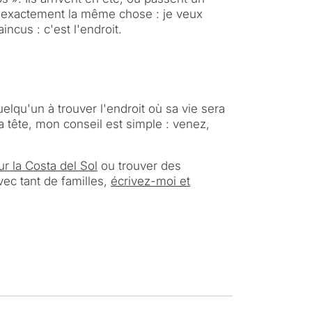
ent exactement la même chose :
je veux
incus : c'est l'endroit.
lqu'un à trouver l'endroit où sa vie sera
la tête, mon conseil est simple : venez,
r la Costa del Sol
ou trouver des
ec tant de familles,
écrivez-moi et
visagez-vous un
?
ale ou secondaire pour