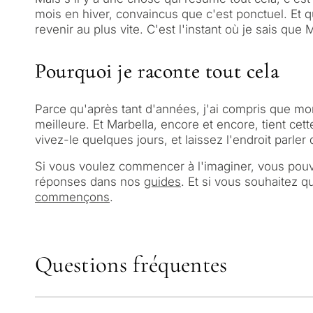
mois en hiver, convaincus que c'est ponctuel. Et 
revenir au plus vite
. C'est l'instant où je sais que 
Pourquoi je raconte tout cela
Parce qu'après tant d'années, j'ai compris que mon
meilleure. Et Marbella, encore et encore, tient cett
vivez-le quelques jours, et laissez l'endroit parle
Si vous voulez commencer à l'imaginer, vous pouv
réponses dans nos
guides
. Et si vous souhaitez 
commençons
.
QUESTIONNAIRE
Sélection pers
Questions fréquentes
biens immobil
Consul
Marbella