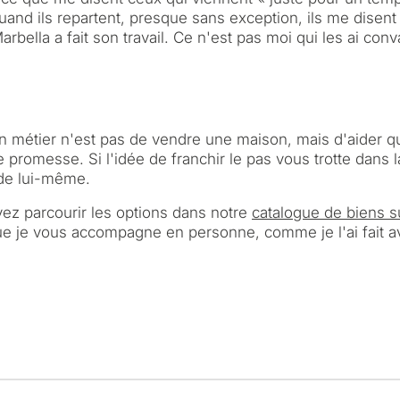
quand ils repartent, presque sans exception, ils me dis
Marbella a fait son travail. Ce n'est pas moi qui les ai conva
 métier n'est pas de vendre une maison, mais d'aider que
e promesse. Si l'idée de franchir le pas vous trotte dans 
r de lui-même.
ez parcourir les options dans notre
catalogue de biens su
que je vous accompagne en personne, comme je l'ai fait av
Dans quel but en
bien à Marbella 
onnalisée de
iers à
Résidence princip
tation
moi