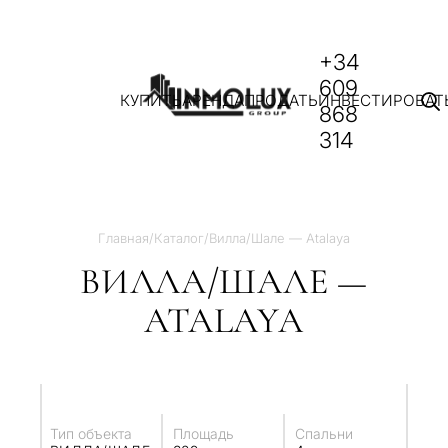
+34
609
КУПИТЬ
АРЕНДА
ПРОДАТЬ
ИНВЕСТИРОВАТ
868
314
Главная
/
Каталог
/
Вилла/Шале — Atalaya
ВИЛЛА/ШАЛЕ —
ATALAYA
Тип объекта
Площадь
Спальни