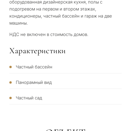
оборудованная дизайнерская кухня, полы с
подогревом на первом и втором этажах,
кондиционеры, частный бассейн и гараж на две
машины.
НДС не включен в стоимость домов.
Характеристики
С
Частный бассейн
какой
целью
Панорамный вид
вы
рассма
Частный сад
КВИЗ
недви
Персональная
в
Марбе
подборка