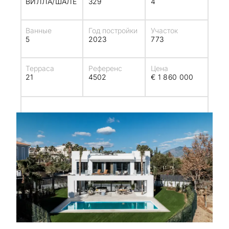
ВИЛЛА/ШАЛЕ
329
4
Ванные
Год постройки
Участок
5
2023
773
Терраса
Референс
Цена
21
4502
€ 1 860 000