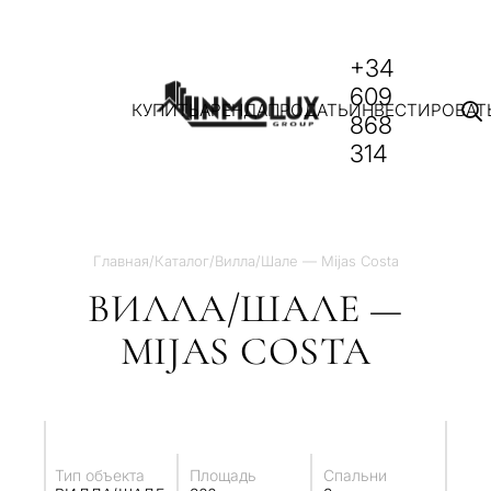
+34
609
КУПИТЬ
АРЕНДА
ПРОДАТЬ
ИНВЕСТИРОВАТ
868
314
Главная
/
Каталог
/
Вилла/Шале — Mijas Costa
ВИЛЛА/ШАЛЕ —
MIJAS COSTA
Тип объекта
Площадь
Спальни