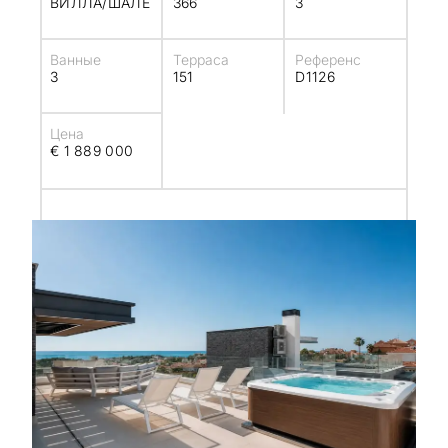
ВИЛЛА/ШАЛЕ
366
3
Ванные
Терраса
Референс
3
151
D1126
Цена
€ 1 889 000