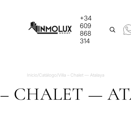
+34
609
868
314
Inicio
/
Catálogo
/
Villa – Chalet — Atalaya
 – CHALET — A