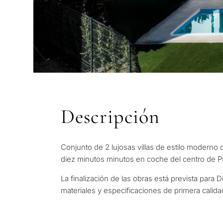
Descripción
Conjunto de 2 lujosas villas de estilo modern
diez minutos minutos en coche del centro de P
CUESTIONARIO
La finalización de las obras está prevista par
Selección pers
materiales y especificaciones de primera calid
Cons
propiedades e