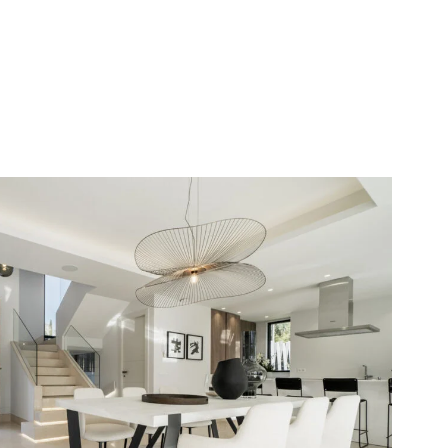
ncia permanente
rsión
dad
R CONSULTA
Siguiente →
a política de privacidad