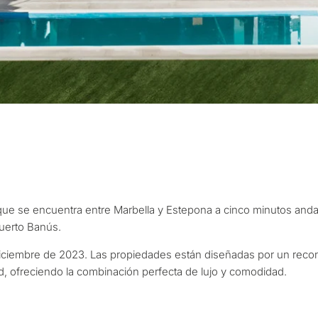
¿Con qué propós
o que se encuentra entre Marbella y Estepona a cinco minutos and
propiedad en Ma
uerto Banús.
a Diciembre de 2023. Las propiedades están diseñadas por un recon
onalizada de
ad, ofreciendo la combinación perfecta de lujo y comodidad.
Primera o segunda
ulta
n Marbella