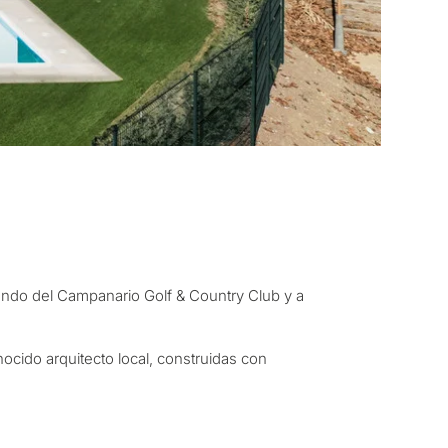
ito considera una
ando del Campanario Golf & Country Club y a
rbella?
ocido arquitecto local, construidas con
 residencia para mí