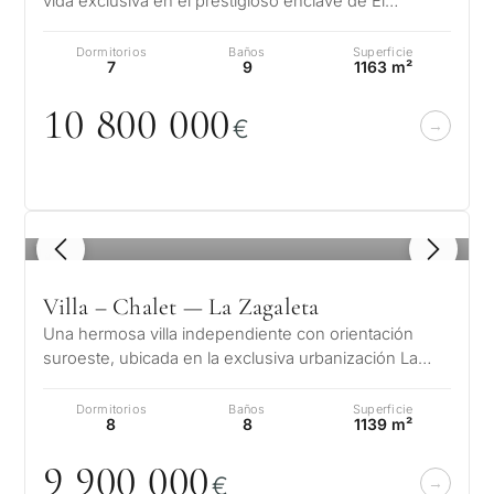
vida exclusiva en el prestigioso enclave de El
Madroñal, situado en las colinas…
Dormitorios
Baños
Superficie
7
9
1163 m²
1
0
8
0
0
0
0
0
€
1
/ 8
Villa – Chalet — La Zagaleta
Una hermosa villa independiente con orientación
suroeste, ubicada en la exclusiva urbanización La
Zagaleta de Benahavis en la Cost…
Dormitorios
Baños
Superficie
8
8
1139 m²
9 9
0
0
0
0
0
€