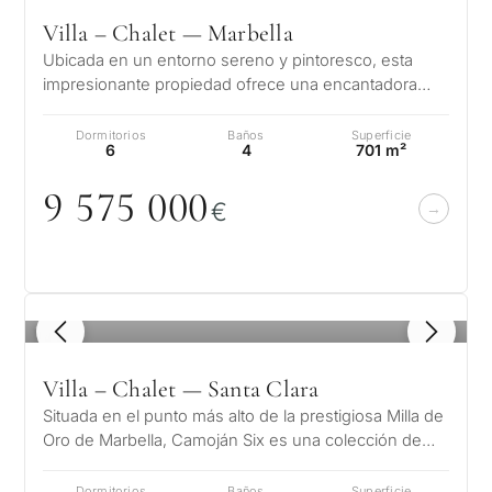
Villa – Chalet — Marbella
Ubicada en un entorno sereno y pintoresco, esta
impresionante propiedad ofrece una encantadora
combinación de elegancia y confort.…
Dormitorios
Baños
Superficie
6
4
701 m²
9 575
0
0
0
€
1
/ 8
Villa – Chalet — Santa Clara
Situada en el punto más alto de la prestigiosa Milla de
Oro de Marbella, Camoján Six es una colección de
cinco exquisitas villas d…
Dormitorios
Baños
Superficie