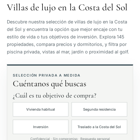
Villas de lujo en la Costa del Sol
Vista al mar
Descubre nuestra selección de villas de lujo en la Costa
del Sol y encuentra la opción que mejor encaje con tu
Vista panorámica
estilo de vida o tus objetivos de inversión. Explora 145
propiedades, compara precios y dormitorios, y filtra por
piscina privada, vistas al mar, jardín o proximidad al golf.
Vista al campo de golf
Jardín privado
SELECCIÓN PRIVADA A MEDIDA
Cuéntanos qué buscas
Con ascensor
¿Cuál es tu objetivo de compra?
Vivienda habitual
Segunda residencia
Primera línea de golf
Inversión
Traslado a la Costa del Sol
Exclusivas
Confidencial · Sin compromiso · Respuesta personal