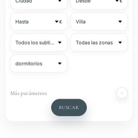
€
€
Más parámetros
№
BUSCAR
Complejo vigilado
Junto a la playa