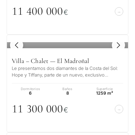
11 4
0
0
0
0
0
€
1
/ 8
Villa – Chalet — El Madroñal
Le presentamos dos diamantes de la Costa del Sol:
Hope y Tiffany, parte de un nuevo, exclusivo
proyecto Madroñal View. Situadas en…
Dormitorios
Baños
Superficie
6
8
1259 m²
11 3
0
0
0
0
0
€