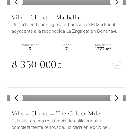
1
/ 8
Villa – Chalet — Marbella
Ubicada en la prestigiosa urbanización El Madroñal,
adyacente a la reconocida La Zagaleta en Benahavís
– Marbella, esta impresiona…
Dormitorios
Baños
Superficie
5
7
1372 m²
8 35
0
0
0
0
€
1
/ 8
Villa – Chalet — The Golden Mile
Esta villa es una residencia de estilo andaluz
completamente renovada, ubicada en Rocío de