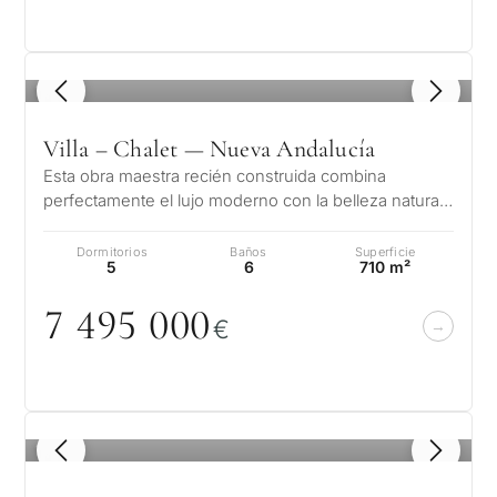
1
/ 8
Villa – Chalet — Nueva Andalucía
Esta obra maestra recién construida combina
perfectamente el lujo moderno con la belleza natural.
Diseñada por un arquitecto de re…
Dormitorios
Baños
Superficie
5
6
710 m²
7 495
0
0
0
€
1
/ 8