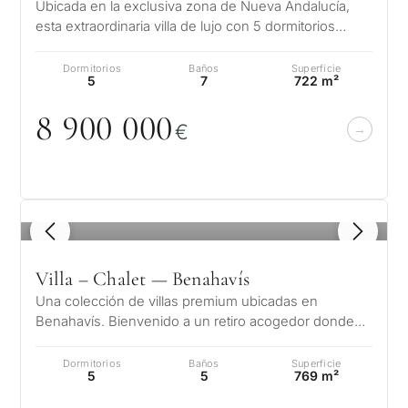
Ubicada en la exclusiva zona de Nueva Andalucía,
consider
esta extraordinaria villa de lujo con 5 dormitorios
CUESTIONARIO
una
ofrece una combinación impeca…
propied
Selección
Dormitorios
Baños
Superficie
5
7
722 m²
en
personalizada
8 9
0
0
0
0
0
Marbella
€
de
Consulta
propiedades
Primer
segun
en Marbella
Deja tu solicitud: te
1
/ 8
reside
contactaremos en
Le interesa *
para m
30 minutos
Villa – Chalet — Benahavís
Responda a unas
preguntas y
Una colección de villas premium ubicadas en
Mudan
Sin spam ni
seleccionaremos
Benahavís. Bienvenido a un retiro acogedor donde
✓
reside
publicidad
cada pequeño detalle habla de su eleg…
propiedades y soluciones
perma
Sólo 1 respuesta
según su presupuesto,
Dormitorios
Baños
Superficie
✓
experta
5
5
769 m²
objetivos y requisitos
SOLICITA
✓
Confidencial
Desarr