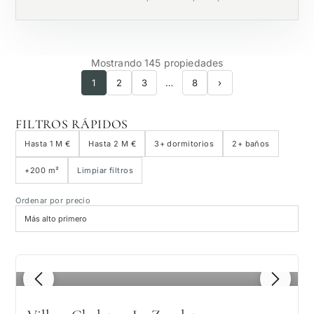
Piscina privada
Mostrando 145 propiedades
1
2
3
…
8
›
FILTROS RÁPIDOS
Hasta 1 M €
Hasta 2 M €
3+ dormitorios
2+ baños
+200 m²
Limpiar filtros
Ordenar por precio
1
/ 8