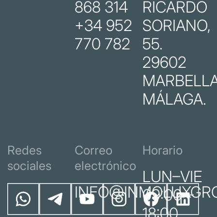
868 314
RICARDO
+34 952
SORIANO,
770 782
55.
29602
MARBELLA
MÁLAGA.
Redes
Correo
Horario
sociales
electrónico
LUN–VIE
INFO@INMOLUXGR
09:00 –
18:00