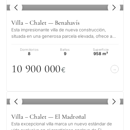
1
/ 8
Villa – Chalet — Benahavís
Esta impresionante villa de nueva construcción,
situada en una generosa parcela elevada, ofrece a
sus residentes un estilo de vida…
Dormitorios
Baños
Superficie
8
9
958 m²
1
0
9
0
0
0
0
0
€
1
/ 8
Villa – Chalet — El Madroñal
Esta excepcional villa marca un nuevo estándar de