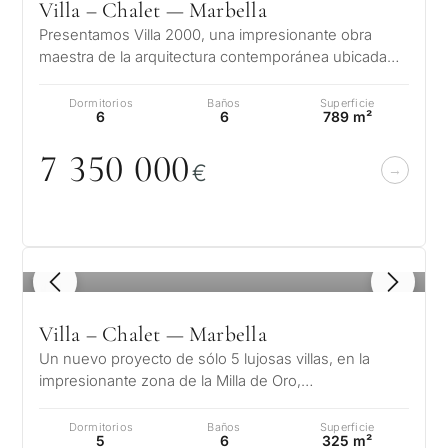
Villa – Chalet — Marbella
Presentamos Villa 2000, una impresionante obra
maestra de la arquitectura contemporánea ubicada
en uno de los enclaves más prestig…
Dormitorios
Baños
Superficie
6
6
789 m²
7 35
0
0
0
0
€
1
/ 8
Villa – Chalet — Marbella
Un nuevo proyecto de sólo 5 lujosas villas, en la
impresionante zona de la Milla de Oro,
Marbella.Precios desde 7.100.000 € Estas…
Dormitorios
Baños
Superficie
5
6
325 m²