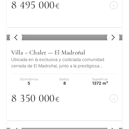
legales.
8 495
0
0
0
CONSULT
€
de
invers
Al enviar, aceptas la polí
privacidad
1 / 7
Vende
Sin compromiso •
propi
1
/ 8
Confidencial • A su medida
Villa – Chalet — El Madroñal
Ubicada en la exclusiva y codiciada comunidad
Si
←
cerrada de El Madroñal, junto a la prestigiosa
Atrás
urbanización La Zagaleta en Benahavís…
Dormitorios
Baños
Superficie
5
8
1372 m²
8 35
0
0
0
0
€