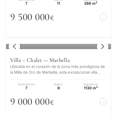
7
11
388 m²
9 5
0
0
0
0
0
€
1
/ 8
Villa – Chalet — Marbella
Ubicada en el corazón de la zona más prestigiosa de
la Milla de Oro de Marbella, esta excepcional villa
orientada al sur ofrece un…
Dormitorios
Baños
Superficie
7
8
1130 m²
9
0
0
0
0
0
0
€