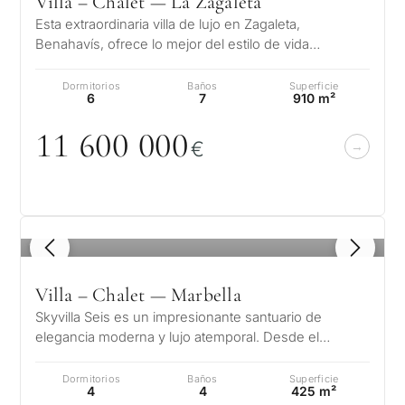
Villa – Chalet — La Zagaleta
Esta extraordinaria villa de lujo en Zagaleta,
Benahavís, ofrece lo mejor del estilo de vida
mediterráneo con una ubicación presti…
Dormitorios
Baños
Superficie
6
7
910 m²
11 6
0
0
0
0
0
€
1
/ 8
Villa – Chalet — Marbella
Skyvilla Seis es un impresionante santuario de
elegancia moderna y lujo atemporal. Desde el
momento en que se cruza su gran vestíb…
Dormitorios
Baños
Superficie
4
4
425 m²