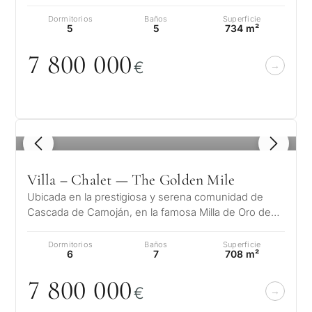
Nagüeles, en la prestigiosa Milla de Or…
Dormitorios
Baños
Superficie
5
5
734 m²
7 8
0
0
0
0
0
€
1
/ 8
Villa – Chalet — The Golden Mile
Ubicada en la prestigiosa y serena comunidad de
Cascada de Camoján, en la famosa Milla de Oro de
Marbella, la Villa Ivory ofrece u…
Dormitorios
Baños
Superficie
6
7
708 m²
7 8
0
0
0
0
0
€