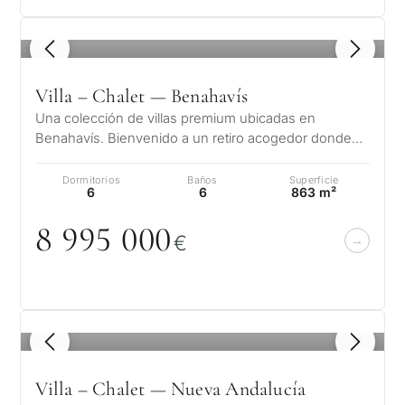
1
/ 8
Villa – Chalet — Benahavís
Una colección de villas premium ubicadas en
Benahavís. Bienvenido a un retiro acogedor donde
cada pequeño detalle habla de su eleg…
Dormitorios
Baños
Superficie
6
6
863 m²
8 995
0
0
0
€
¿Con
1
/ 8
qué
propósit
Villa – Chalet — Nueva Andalucía