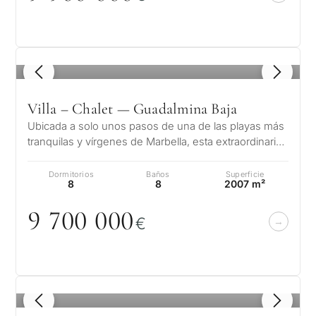
1
/ 8
Villa – Chalet — Guadalmina Baja
Ubicada a solo unos pasos de una de las playas más
tranquilas y vírgenes de Marbella, esta extraordinaria
residencia en Guadalmina…
Dormitorios
Baños
Superficie
8
8
2007 m²
9 7
0
0
0
0
0
€
1
/ 8