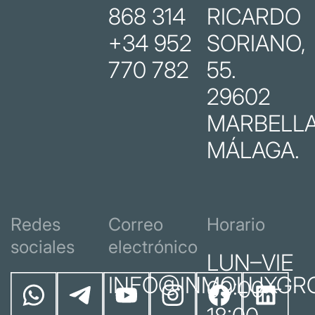
868 314
RICARDO
+34 952
SORIANO,
770 782
55.
29602
MARBELLA
MÁLAGA.
Redes
Correo
Horario
sociales
electrónico
LUN–VIE
INFO@INMOLUXGR
09:00 –