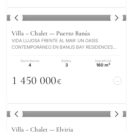
1
/ 8
Villa – Chalet — Puerto Banús
VIDA LUJOSA FRENTE AL MAR: UN OASIS
CONTEMPORÁNEO EN BANUS BAY RESIDENCES
Ubicada dentro de las estimadas Banus Bay
Residences, es…
Dormitorios
Baños
Superficie
4
3
160 m²
1 45
0
0
0
0
€
1
/ 8
Villa – Chalet — Elviria