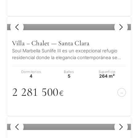
Desarr
legales.
CONSULT
de
invers
Al enviar, aceptas la polí
privacidad
1 / 7
1
/ 8
Vende
Sin compromiso •
propi
Villa – Chalet — Santa Clara
Confidencial • A su medida
Soul Marbella Sunlife III es un excepcional refugio
residencial donde la elegancia contemporánea se
encuentra con la serena bellez…
Si
←
Dormitorios
Baños
Superficie
Atrás
4
5
264 m²
2 281 5
0
0
€
1
/ 8