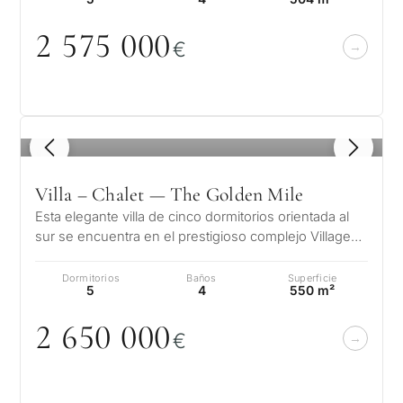
2 575
0
0
0
€
1
/ 8
Villa – Chalet — The Golden Mile
Esta elegante villa de cinco dormitorios orientada al
sur se encuentra en el prestigioso complejo Village
Las Lomas de Magna Marbe…
Dormitorios
Baños
Superficie
5
4
550 m²
2 65
0
0
0
0
€