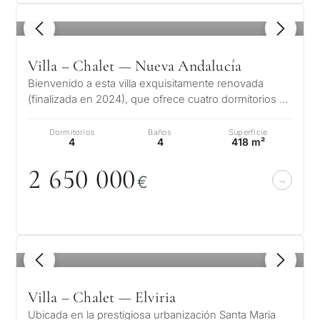
1
/ 8
Villa – Chalet — Nueva Andalucía
Bienvenido a esta villa exquisitamente renovada
(finalizada en 2024), que ofrece cuatro dormitorios y
cuatro baños en una de las z…
Dormitorios
Baños
Superficie
4
4
418 m²
2 65
0
0
0
0
€
1
/ 8
Villa – Chalet — Elviria
Ubicada en la prestigiosa urbanización Santa Maria