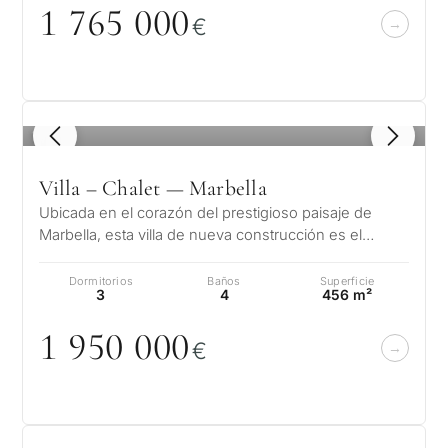
1 765
0
0
0
€
1
/ 8
Villa – Chalet — Marbella
Ubicada en el corazón del prestigioso paisaje de
Marbella, esta villa de nueva construcción es el
epítome de la vida de lujo moder…
Dormitorios
Baños
Superficie
3
4
456 m²
1 95
0
0
0
0
€