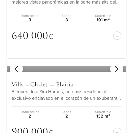
mejores vistas panorámicas en la parte más alta del
residencial. En plena Sierra de…
Dormitorios
Baños
Superficie
3
3
191 m²
64
0
0
0
0
€
1
/ 8
Villa – Chalet — Elviria
Bienvenido a Sira Homes, un oasis residencial
exclusivo enclavado en el corazón de un exuberante
bosque mediterráneo, rodeado de f…
Dormitorios
Baños
Superficie
2
2
132 m²
9
0
0
0
0
0
€