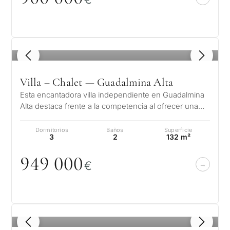
1
/ 8
Villa – Chalet — Guadalmina Alta
Esta encantadora villa independiente en Guadalmina
Alta destaca frente a la competencia al ofrecer una
combinación perfecta de ubi…
Dormitorios
Baños
Superficie
3
2
132 m²
949
0
0
0
€
1
/ 8