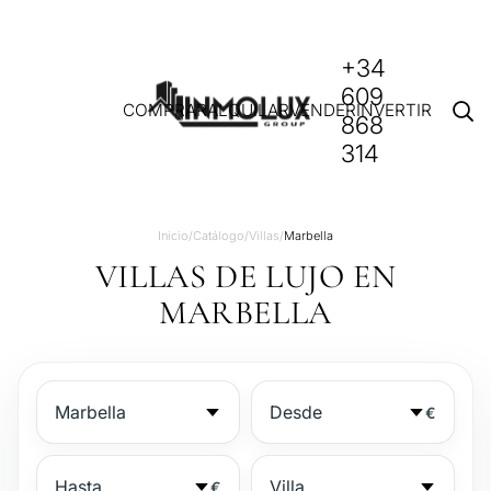
+34
609
COMPRAR
ALQUILAR
VENDER
INVERTIR
868
314
Inicio
/
Catálogo
/
Villas
/
Marbella
VILLAS DE LUJO EN
MARBELLA
€
€