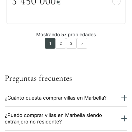
3 45
0
0
0
0
€
Mostrando 57 propiedades
1
2
3
›
Preguntas frecuentes
¿Cuánto cuesta comprar villas en Marbella?
Ahora mismo tenemos 57 propiedades de este tipo en
¿Puedo comprar villas en Marbella siendo
Marbella, con precios desde 640.000 €. El precio medio
extranjero no residente?
ronda los 9.000 €/m². Los datos se actualizan a diario con
nuestro sistema.