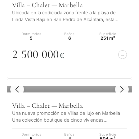
Villa – Chalet — Marbella
Ubicada en la codiciada zona frente a la playa de
Linda Vista Baja en San Pedro de Alcántara, esta
elegante villa ofrece una combi…
Dormitorios
Baños
Superficie
5
6
251 m²
2 5
0
0
0
0
0
€
1
/ 8
Villa – Chalet — Marbella
Una nueva promoción de Villas de lujo en Marbella
Una colección boutique de cinco viviendas
independientes y adosadas nuevas. Situ…
Dormitorios
Baños
Superficie
5
4
504 m²