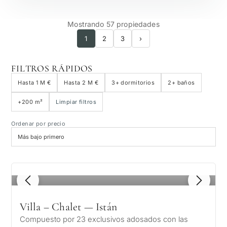
Mostrando 57 propiedades
1
2
3
›
FILTROS RÁPIDOS
Hasta 1 M €
Hasta 2 M €
3+ dormitorios
2+ baños
+200 m²
Limpiar filtros
Ordenar por precio
1
/ 8
Villa – Chalet — Istán
Compuesto por 23 exclusivos adosados ​​con las