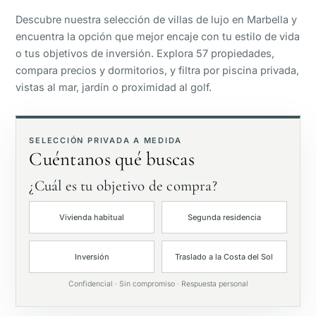
Descubre nuestra selección de villas de lujo en Marbella y
Vista panorámica
encuentra la opción que mejor encaje con tu estilo de vida
o tus objetivos de inversión. Explora 57 propiedades,
compara precios y dormitorios, y filtra por piscina privada,
Vista al campo de golf
vistas al mar, jardín o proximidad al golf.
Jardín privado
SELECCIÓN PRIVADA A MEDIDA
Cuéntanos qué buscas
Con ascensor
¿Cuál es tu objetivo de compra?
Primera línea de golf
Vivienda habitual
Segunda residencia
Exclusivas
Inversión
Traslado a la Costa del Sol
Piscina privada
Confidencial · Sin compromiso · Respuesta personal