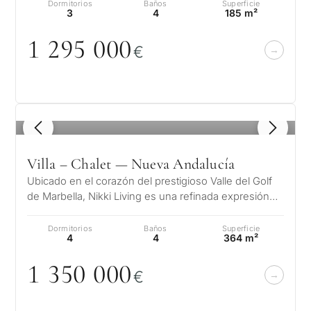
Dormitorios
Baños
Superficie
3
4
185 m²
1 295
0
0
0
€
1
/ 8
Villa – Chalet — Nueva Andalucía
Ubicado en el corazón del prestigioso Valle del Golf
de Marbella, Nikki Living es una refinada expresión
de lujo, estilo de vida e…
Dormitorios
Baños
Superficie
4
4
364 m²
1 35
0
0
0
0
€