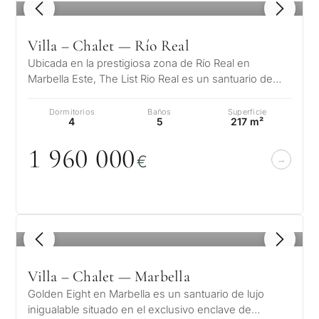
1
/ 8
Villa – Chalet — Río Real
Ubicada en la prestigiosa zona de Río Real en
Marbella Este, The List Rio Real es un santuario de
vida refinada donde la elegancia…
Dormitorios
Baños
Superficie
4
5
217 m²
1 96
0
0
0
0
€
1
/ 8
¿Con
Villa – Chalet — Marbella
qué
Golden Eight en Marbella es un santuario de lujo
inigualable situado en el exclusivo enclave de
propósit