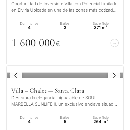
Oportunidad de Inversión: Villa con Potencial Ilimitado
en Elviria Ubicada en una de las zonas más cotizadas
de Marbella Este, est…
Dormitorios
Baños
Superficie
4
3
371 m²
1 6
0
0
0
0
0
€
1
/ 6
Villa – Chalet — Santa Clara
Descubra la elegancia inigualable de SOUL
MARBELLA SUNLIFE II, un exclusivo enclave situado
en un entorno suburbano sereno, a poco…
Dormitorios
Baños
Superficie
4
5
264 m²