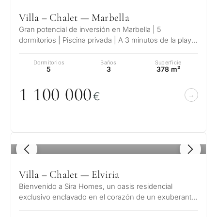
Villa – Chalet — Marbella
Gran potencial de inversión en Marbella | 5
dormitorios | Piscina privada | A 3 minutos de la playa
Villa Ángeles representa una e…
Dormitorios
Baños
Superficie
5
3
378 m²
1 1
0
0
0
0
0
€
1
/ 8
Villa – Chalet — Elviria
Bienvenido a Sira Homes, un oasis residencial
exclusivo enclavado en el corazón de un exuberante
bosque mediterráneo, rodeado de f…