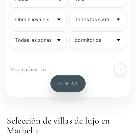
Más parámetros
№
BUSCAR
Complejo vigilado
Junto a la playa
Selección de villas de lujo en
Marbella
Vista al mar