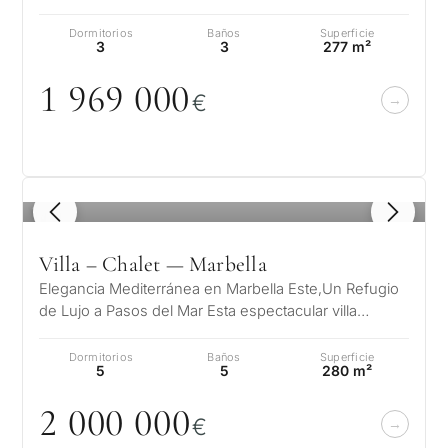
Cabopino, donde la suave brisa med…
consider
Dormitorios
Baños
Superficie
3
3
277 m²
CUESTIONARIO
una
propied
1 969
0
0
0
Selección
€
en
personalizada
Marbella
de
Consulta
1
/ 8
propiedades
Primer
segun
en Marbella
Deja tu solicitud: te
Villa – Chalet — Marbella
reside
contactaremos en
Le interesa *
Elegancia Mediterránea en Marbella Este,Un Refugio
para m
30 minutos
de Lujo a Pasos del Mar Esta espectacular villa
Responda a unas
redefine el concepto de lujo en…
preguntas y
Mudan
Dormitorios
Baños
Superficie
Sin spam ni
seleccionaremos
✓
5
5
280 m²
reside
publicidad
propiedades y soluciones
perma
Sólo 1 respuesta
2
0
0
0
0
0
0
según su presupuesto,
✓
€
experta
objetivos y requisitos
SOLICITA
✓
Confidencial