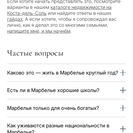
целью
Если хотите начать представлять это, посмотрите
варианты в нашем
каталоге недвижимости на
вы
Коста-дель-Соль
или найдите ответы в наших
рассма
гайдах
. А если хотите, чтобы я сопровождал вас
КВИЗ
лично, как я делал это со многими семьями,
недви
напишите мне, и мы начнём
.
Персональная
в
Марбе
подборка
Частые вопросы
недвижимости
Консультация
Пер
в Марбелье
Каково это — жить в Марбелье круглый год?
вто
рез
Помимо лета, Марбелья предлагает мягкий климат
Оставьте заявку — мы
Интерес
Ответьте на несколько
для
Есть ли в Марбелье хорошие школы?
круглый год, жизнь на свежем воздухе и очень
свяжемся с вами в течение
вопросов — мы подберём
активное международное сообщество.
30 минут
Да, в Марбелье несколько международных школ с
объекты и решения под
Пер
Марбелья только для очень богатых?
программами на разных языках, высоко ценимых
ваш запрос с учётом
пос
✓
Без спама и рекламы
переезжающими семьями.
бюджета, целей и
Нет. Несмотря на репутацию эксклюзивного места,
пр
✓
Только 1 экспертный ответ
Как уживаются разные национальности в
юридических нюансов
людей привлекают и удерживают климат, атмосфера
✓
Конфиденциально
Марбелье?