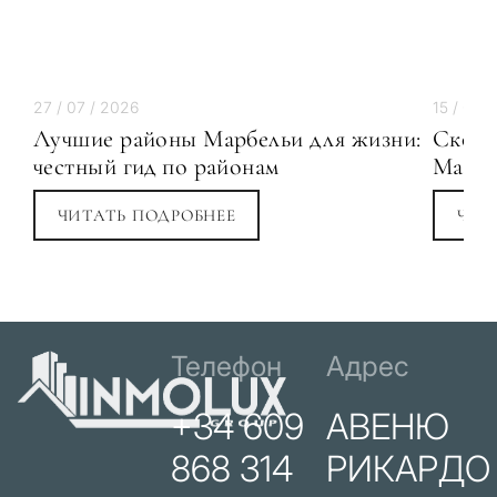
27 / 07 / 2026
15 / 07 
Лучшие районы Марбельи для жизни:
Сколь
честный гид по районам
Марбе
ЧИТАТЬ ПОДРОБНЕЕ
ЧИТ
Телефон
Адрес
+34 609
АВЕНЮ
868 314
РИКАРДО