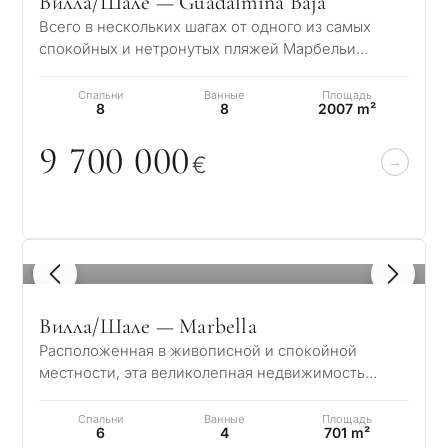
Вилла/Шале — Guadalmina Baja
Всего в нескольких шагах от одного из самых
спокойных и нетронутых пляжей Марбельи
находится эта исключительная резиденция в
Гуада…
Спальни
Ванные
Площадь
8
8
2007 m²
9 7
0
0
0
0
0
€
1
/ 8
Вилла/Шале — Marbella
Расположенная в живописной и спокойной
местности, эта великолепная недвижимость
предлагает очаровательное сочетание
элегантности и…
Спальни
Ванные
Площадь
6
4
701 m²