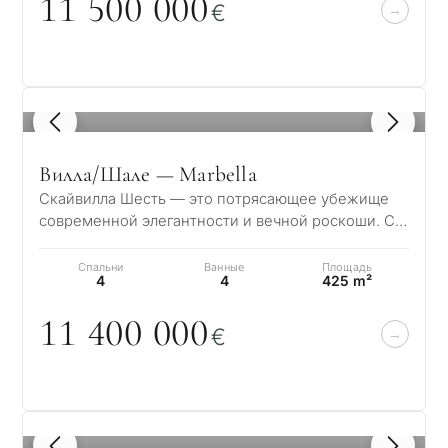
11 5
0
0
0
0
0
€
1
/ 8
Вилла/Шале — Marbella
Скайвилла Шесть — это потрясающее убежище
современной элегантности и вечной роскоши. С
момента входа в величественный холл вас оку…
Спальни
Ванные
Площадь
4
4
425 m²
11 4
0
0
0
0
0
€
1
/ 8