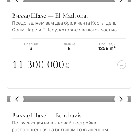
Вилла/Шале — El Madroñal
Представляем вам два бриллианта Коста-дель-
Соль: Hope и Tiffany, которые являются частью
нового эксклюзивного проекта Madroñal Vie…
Спальни
Ванные
Площадь
6
8
1259 m²
11 3
0
0
0
0
0
€
1
/ 8
Вилла/Шале — Benahavís
Потрясающая вилла новой постройки,
расположенная на большом возвышенном
участке, предлагает жителям эксклюзивный и