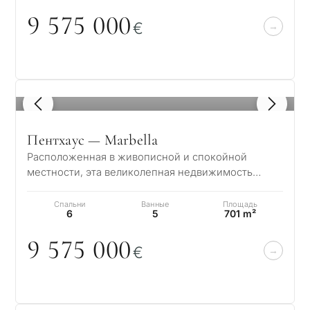
9 575
0
0
0
€
1
/ 8
Пентхаус — Marbella
Расположенная в живописной и спокойной
местности, эта великолепная недвижимость
предлагает очаровательное сочетание
элегантности и…
Спальни
Ванные
Площадь
6
5
701 m²
9 575
0
0
0
€