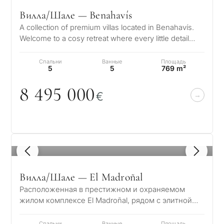
Вилла/Шале — Benahavís
A collection of premium villas located in Benahavís.
Welcome to a cosy retreat where every little detail
speaks to its elegance, w…
Спальни
Ванные
Площадь
5
5
769 m²
8 495
0
0
0
€
1
/ 8
Вилла/Шале — El Madroñal
Расположенная в престижном и охраняемом
жилом комплексе El Madroñal, рядом с элитной
урбанизацией La Zagaleta в Бенахависе – Марбе…
Спальни
Ванные
Площадь