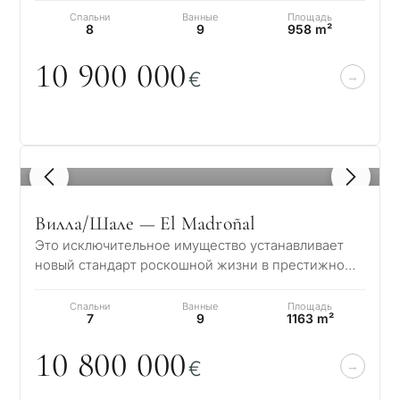
изысканный обра…
Спальни
Ванные
Площадь
8
9
958 m²
1
0
9
0
0
0
0
0
€
1
/ 8
Вилла/Шале — El Madroñal
Это исключительное имущество устанавливает
новый стандарт роскошной жизни в престижном
районе Эль Мадроньяль, расположенном на хол…
Спальни
Ванные
Площадь
7
9
1163 m²
1
0
8
0
0
0
0
0
€