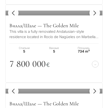
1
/ 8
Вилла/Шале — The Golden Mile
This villa is a fully renovated Andalusian-style
residence located in Rocío de Nagüeles on Marbella’s
prestigious Golden Mile. Set…
Спальни
Ванные
Площадь
5
5
734 m²
7 8
0
0
0
0
0
€
1
/ 8
Вилла/Шале — The Golden Mile