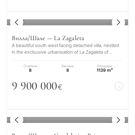
1
/ 8
Вилла/Шале — La Zagaleta
A beautiful south west facing detached villa, nestled
in the exclsusive urbanisation of La Zagaleta of
Benahavis on the Costa del…
Спальни
Ванные
Площадь
8
8
1139 m²
9 9
0
0
0
0
0
€
1
/ 8