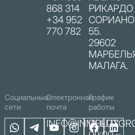
868 314
РИКАРДО
+34 952
СОРИАНО
770 782
55.
29602
МАРБЕЛЬЯ
МАЛАГА.
Социальные
Электронная
График
сети
почта
работы
INFO@INMOLUXGR
ПН-ПТ
09:00 –