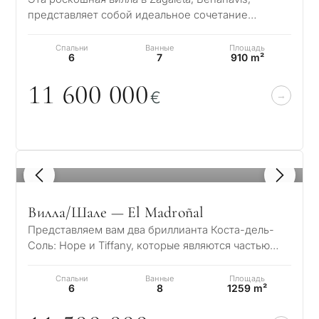
представляет собой идеальное сочетание
престижного расположения, захватывающих
панорамн…
Спальни
Ванные
Площадь
6
7
910 m²
11 6
0
0
0
0
0
€
1
/ 8
Вилла/Шале — El Madroñal
Представляем вам два бриллианта Коста-дель-
Соль: Hope и Tiffany, которые являются частью
нового эксклюзивного проекта Madroñal Vie…
Спальни
Ванные
Площадь
6
8
1259 m²