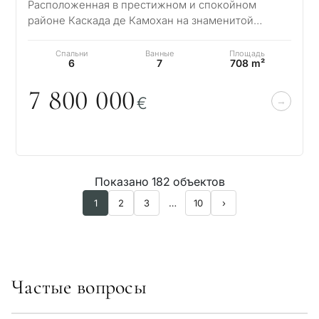
Расположенная в престижном и спокойном
районе Каскада де Камохан на знаменитой
Золотой Миле Марбельи, Вилла Айвори
представляет со…
Спальни
Ванные
Площадь
6
7
708 m²
7 8
0
0
0
0
0
€
Показано 182 объектов
1
2
3
…
10
›
Частые вопросы