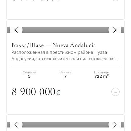
←
Назад
1
/ 8
Вилла/Шале — Nueva Andalucía
Расположенная в престижном районе Нуэва
Андалусия, эта исключительная вилла класса люкс
с 5 спальнями представляет собой идеальное…
Спальни
Ванные
Площадь
5
7
722 m²
8 9
0
0
0
0
0
€
1
/ 8