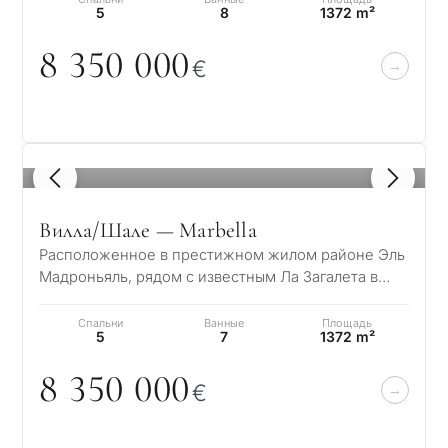
5
8
1372 m²
8 35
0
0
0
0
€
1
/ 8
Вилла/Шале — Marbella
Расположенное в престижном жилом районе Эль
Мадроньяль, рядом с известным Ла Загалета в
Бенахависе – Марбелья, это великолепное по…
Спальни
Ванные
Площадь
5
7
1372 m²
8 35
0
0
0
0
€