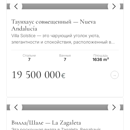
1
/ 8
Таунхаус совмещенный — Nueva
Andalucía
Villa Solstice — это чарующий уголок уюта,
элегантности и спокойствия, расположенный в
престижном районе Нуэва Андалусия. Вилла на…
Спальни
Ванные
Площадь
7
7
1636 m²
19 5
0
0
0
0
0
€
1
/ 8
Вилла/Шале — La Zagaleta
Эта роскошная вилла в Zagaleta, Benahavís,