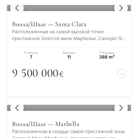
1
/ 8
Вилла/Шале — Santa Clara
Расположенные на самой высокой точке
престижной Золотой мили Марбельи, Camoján Six
представляет собой коллекцию из пяти
изысканных…
Спальни
Ванные
Площадь
С
7
11
388 m²
какой
9 5
0
0
0
0
0
€
целью
вы
рассма
КВИЗ
недви
1
/ 8
Персональная
в
Вилла/Шале — Marbella
Марбе
подборка
Расположенная в сердце самой престижной зоны