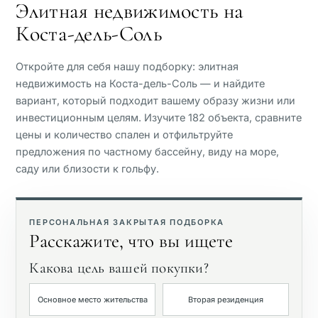
Элитная недвижимость на
Коста-дель-Соль
Вид на море
Откройте для себя нашу подборку: элитная
Панорамный вид
недвижимость на Коста-дель-Соль — и найдите
вариант, который подходит вашему образу жизни или
инвестиционным целям. Изучите 182 объекта, сравните
Вид на поле для гольфа
цены и количество спален и отфильтруйте
предложения по частному бассейну, виду на море,
Частный сад
саду или близости к гольфу.
С лифтом
ПЕРСОНАЛЬНАЯ ЗАКРЫТАЯ ПОДБОРКА
Расскажите, что вы ищете
Первая линия гольфа
Какова цель вашей покупки?
Эксклюзивные
Основное место жительства
Вторая резиденция