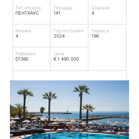
Тип объекта
Площадь
Спальни
ПЕНТХАУС
141
4
Ванные
Год постройки
Терраса
4
2024
196
Референс
Цена
D1390
€ 1 490 000