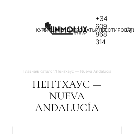
+34
609
КУПИТЬ
АРЕНДА
ПРОДАТЬ
ИНВЕСТИРОВАТ
868
314
Главная
/
Каталог
/
Пентхаус — Nueva Andalucía
ПЕНТХАУС —
NUEVA
ANDALUCÍA