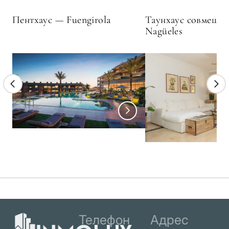
Пентхаус — Fuengirola
Таунхаус совмеще
Nagüeles
Телефон
Адрес