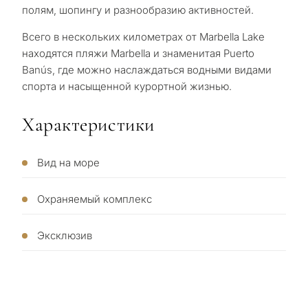
какой
полям, шопингу и разнообразию активностей.
целью
Всего в нескольких километрах от Marbella Lake
вы
находятся пляжи Marbella и знаменитая Puerto
Banús, где можно наслаждаться водными видами
рассма
спорта и насыщенной курортной жизнью.
КВИЗ
недви
Персональная
в
Характеристики
Марбе
подборка
Вид на море
недвижимости
Консультация
Пер
Охраняемый комплекс
в Марбелье
вто
рез
Оставьте заявку — мы
Эксклюзив
Интерес
Ответьте на несколько
для
свяжемся с вами в течение
вопросов — мы подберём
30 минут
объекты и решения под
Пер
ваш запрос с учётом
пос
✓
Без спама и рекламы