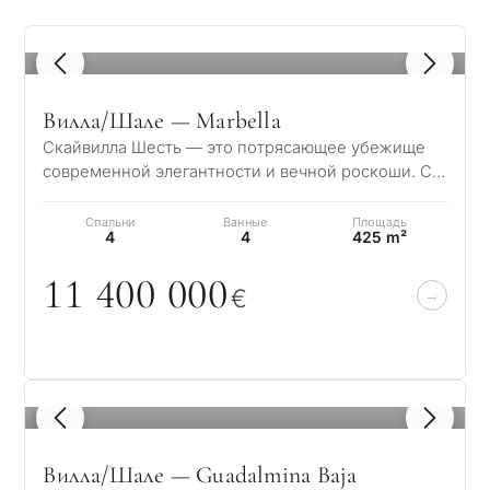
1
/ 8
Вилла/Шале — Marbella
Скайвилла Шесть — это потрясающее убежище
современной элегантности и вечной роскоши. С
момента входа в величественный холл вас оку…
Спальни
Ванные
Площадь
4
4
425 m²
11 4
0
0
0
0
0
€
1
/ 8
Вилла/Шале — Guadalmina Baja