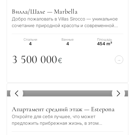
Вилла/Шале — Marbella
Добро пожаловать в Villas Sirocco — уникальное
сочетание природной красоты и современной
элегантности, расположенное на залитых со…
Спальни
Ванные
Площадь
4
4
454 m²
3 5
0
0
0
0
0
€
1
/ 8
Апартамент средний этаж — Estepona
Откройте для себя лучшее, что может
предложить прибрежная жизнь, в этом
исключительном жилом комплексе на первой