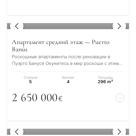
С
1
/ 8
какой
Апартамент средний этаж — Puerto
целью
Banús
вы
Роскошные апартаменты после реновации в
рассма
Пуэрто Банусе Окунитесь в мир роскоши с этими
КВИЗ
полностью отреставрированными апартаментами,
недви
…
Спальни
Ванные
Площадь
Персональная
в
5
4
296 m²
Марбе
подборка
2 65
0
0
0
0
€
недвижимости
Консультация
Пер
в Марбелье
вто
рез
Оставьте заявку — мы
1
/ 8
Интерес