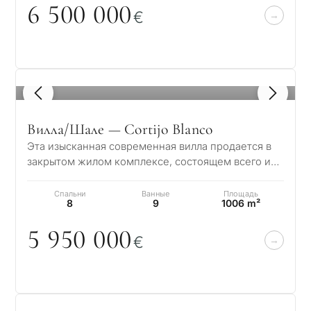
6 5
0
0
0
0
0
€
1
/ 8
Вилла/Шале — Cortijo Blanco
Эта изысканная современная вилла продается в
закрытом жилом комплексе, состоящем всего из
3 вилл, расположенном в престижном район…
Спальни
Ванные
Площадь
8
9
1006 m²
5 95
0
0
0
0
€