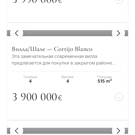
€
1
/ 8
Вилла/Шале — Cortijo Blanco
Эта замечательная современная вилла
предлагается для покупки в закрытом районе
Сан-Педро-де-Алькантара. Эта приморская
жемчужина,…
Спальни
Ванные
Площадь
4
4
515 m²
3 9
0
0
0
0
0
€
1
/ 8