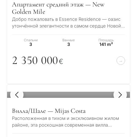
Апартамент средний этаж — New
Golden Mile
Добро пожаловать в Essence Residence — оазис
утончённой элегантности в самом сердце Новой
Золотой Мили. Этот эксклюзивный жилой ко…
Спальни
Ванные
Площадь
3
3
141 m²
2 35
0
0
0
0
€
1
/ 6
Вилла/Шале — Mijas Costa
Расположенная в тихом и эксклюзивном жилом
районе, эта роскошная современная вилла
сочетает в себе элегантность, комфорт и