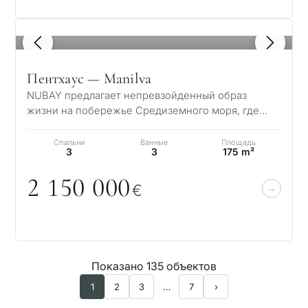
1
/ 8
Пентхаус — Manilva
NUBAY предлагает непревзойденный образ
жизни на побережье Средиземного моря, где
современная элегантность сочетается с
умиротворен…
Спальни
Ванные
Площадь
3
3
175 m²
2 15
0
0
0
0
€
Показано 135 объектов
1
2
3
…
7
›