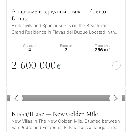
Ответьте на несколько
для
свяжемся с вами в течение
вопросов — мы подберём
30 минут
Апартамент средний этаж — Puerto
объекты и решения под
Пер
Banús
ваш запрос с учётом
пос
✓
Без спама и рекламы
Exclusivity and Spaciousness on the Beachfront:
бюджета, целей и
пр
✓
Только 1 экспертный ответ
Grand Residence in Playas del Duque Located in the
юридических нюансов
✓
Конфиденциально
prestigious Casas Cádiz complex…
З
Спальни
Ванные
Площадь
Ин
4
3
256 m²
КОН
де
1 / 7
2 6
0
0
0
0
0
Отправл
€
Без обязательств •
политик
Пр
Конфиденциально • Под ваш
мо
запрос
не
1
/ 8
←
Вилла/Шале — New Golden Mile
Назад
New Villas in The New Golden Mile. Situated between
San Pedro and Estepona, El Paraiso is a tranquil area