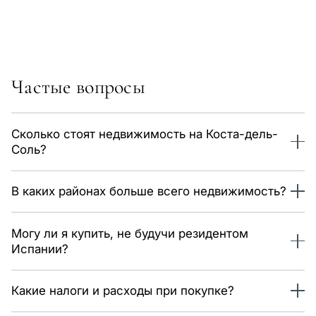
Частые вопросы
Сколько стоят недвижимость на Коста-дель-
Соль?
В каталоге 598 объектов этого типа, цены от 503 000 €.
В каких районах больше всего недвижимость?
Средняя цена — около 7 100 €/м² и сильно зависит от
района. Данные обновляются ежедневно.
Наибольший выбор — на оси Марбелья – Эстепона –
Могу ли я купить, не будучи резидентом
Бенахавис, далее Михас и Фуэнхирола. Используйте
Испании?
фильтр локации, чтобы посмотреть каждый район.
Да, без ограничений. Нужны только номер NIE и счёт в
Какие налоги и расходы при покупке?
испанском банке; мы сопровождаем сделку на всех
этапах.