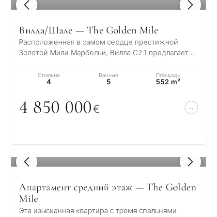
1
/ 8
Вилла/Шале — The Golden Mile
Расположенная в самом сердце престижной
Золотой Мили Марбельи, Вилла C2.1 предлагает
уникальное жилищное пространство, где
роскошь…
Спальни
Ванные
Площадь
4
5
552 m²
4 85
0
0
0
0
€
1
/ 8
Апартамент средний этаж — The Golden
Mile
Эта изысканная квартира с тремя спальнями