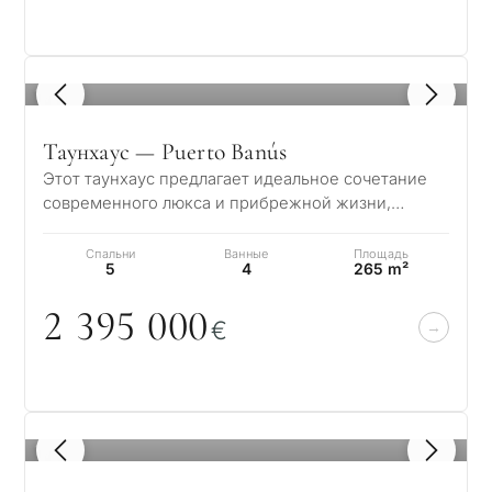
1
/ 8
Таунхаус — Puerto Banús
Этот таунхаус предлагает идеальное сочетание
современного люкса и прибрежной жизни,
расположенный всего в 150 метрах от пляжа. На…
Спальни
Ванные
Площадь
5
4
265 m²
2 395
0
0
0
€
1
/ 8