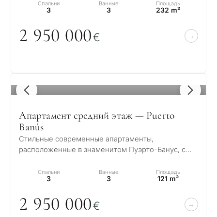
линии моря, распо…
Спальни
Ванные
Площадь
3
3
232 m²
2 95
0
0
0
0
€
1
/ 8
Апартамент средний этаж — Puerto
Banús
Стильные современные апартаменты,
расположенные в знаменитом Пуэрто-Банус, с
панорамным видом на Средиземное море и порт.
Испытайт…
Спальни
Ванные
Площадь
3
3
121 m²
2 95
0
0
0
0
€