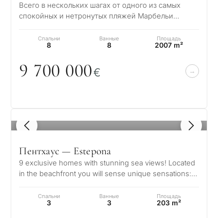
Всего в нескольких шагах от одного из самых
спокойных и нетронутых пляжей Марбельи
находится эта исключительная резиденция в
Гуада…
Спальни
Ванные
Площадь
8
8
2007 m²
9 7
0
0
0
0
0
€
1
/ 8
Пентхаус — Estepona
9 exclusive homes with stunning sea views! Located
in the beachfront you will sense unique sensations:
the sea breeze, the endless…
Спальни
Ванные
Площадь
3
3
203 m²