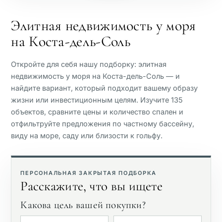
Пляжная сторона
Элитная недвижимость у моря
на Коста-дель-Соль
Вид на море
Откройте для себя нашу подборку: элитная
Панорамный вид
недвижимость у моря на Коста-дель-Соль — и
найдите вариант, который подходит вашему образу
жизни или инвестиционным целям. Изучите 135
Вид на поле для гольфа
объектов, сравните цены и количество спален и
отфильтруйте предложения по частному бассейну,
Частный сад
виду на море, саду или близости к гольфу.
С лифтом
ПЕРСОНАЛЬНАЯ ЗАКРЫТАЯ ПОДБОРКА
Расскажите, что вы ищете
Первая линия гольфа
Какова цель вашей покупки?
Эксклюзивные