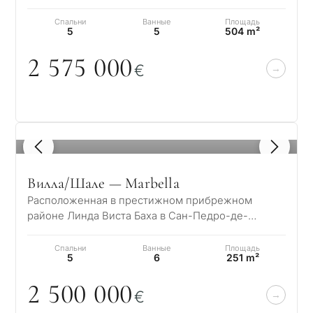
dominated by villas and…
Спальни
Ванные
Площадь
5
5
504 m²
2 575
0
0
0
€
1
/ 8
Вилла/Шале — Marbella
Расположенная в престижном прибрежном
районе Линда Виста Баха в Сан-Педро-де-
Алькантара, эта элегантная вилла предлагает
изысканно…
Спальни
Ванные
Площадь
5
6
251 m²
2 5
0
0
0
0
0
€