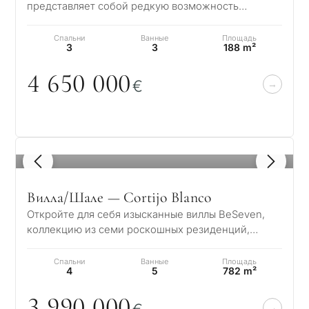
представляет собой редкую возможность
насладиться роскошной жизнью в престижной
урбаниза…
Спальни
Ванные
Площадь
3
3
188 m²
4 65
0
0
0
0
€
1
/ 8
Вилла/Шале — Cortijo Blanco
Откройте для себя изысканные виллы BeSeven,
коллекцию из семи роскошных резиденций,
расположенных в охраняемом, закрытом
комплексе…
Спальни
Ванные
Площадь
4
5
782 m²
3 99
0
0
0
0