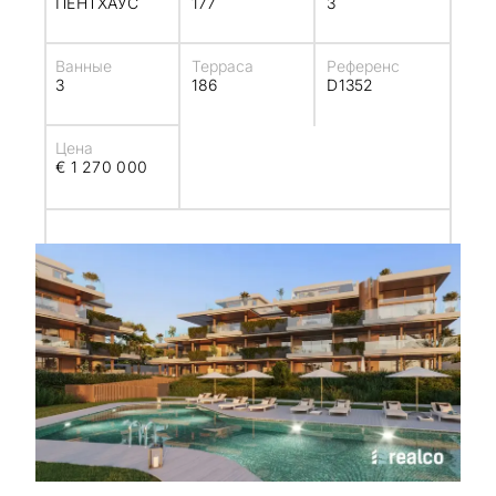
ПЕНТХАУС
177
3
Ванные
Терраса
Референс
3
186
D1352
Цена
€ 1 270 000