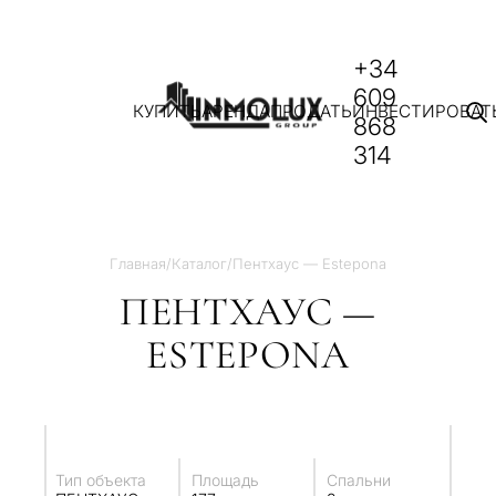
+34
609
КУПИТЬ
АРЕНДА
ПРОДАТЬ
ИНВЕСТИРОВАТ
868
314
Главная
/
Каталог
/
Пентхаус — Estepona
ПЕНТХАУС —
ESTEPONA
Тип объекта
Площадь
Спальни