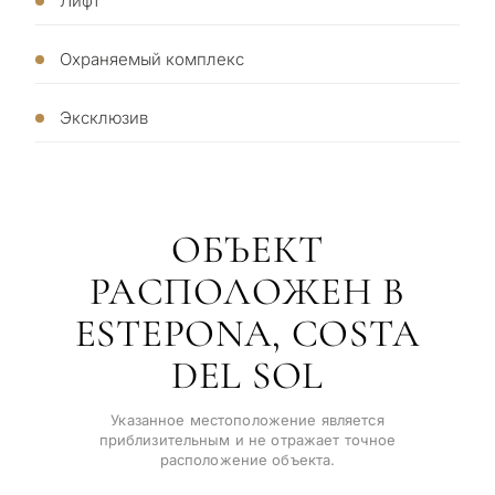
Лифт
Без обязательств •
политик
Пр
Конфиденциально • Под ваш
мо
Охраняемый комплекс
запрос
не
Эксклюзив
←
Назад
ОБЪЕКТ
РАСПОЛОЖЕН В
ESTEPONA, COSTA
DEL SOL
Указанное местоположение является
приблизительным и не отражает точное
расположение объекта.