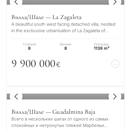
1
/ 8
Вилла/Шале — La Zagaleta
A beautiful south west facing detached villa, nestled
in the exclsusive urbanisation of La Zagaleta of
Benahavis on the Costa del…
Спальни
Ванные
Площадь
8
8
1139 m²
9 9
0
0
0
0
0
€
1
/ 8
Вилла/Шале — Guadalmina Baja
Всего в нескольких шагах от одного из самых
спокойных и нетронутых пляжей Марбельи