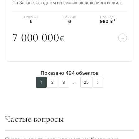
Ла Загалета, одном из самых эксклюзивных жилых
комплексов Европы, эта исключительная в…
Спальни
Ванные
Площадь
6
6
980 m²
7
0
0
0
0
0
0
€
Показано 494 объектов
1
2
3
…
25
›
Частые вопросы