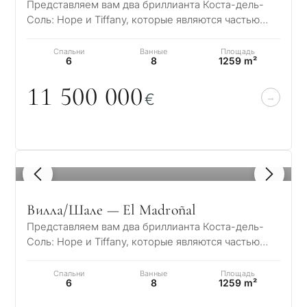
Представляем вам два бриллианта Коста-дель-
Соль: Hope и Tiffany, которые являются частью
нового эксклюзивного проекта Madroñal Vie…
Спальни
Ванные
Площадь
6
8
1259 m²
11 5
0
0
0
0
0
€
1
/ 8
Вилла/Шале — El Madroñal
Представляем вам два бриллианта Коста-дель-
Соль: Hope и Tiffany, которые являются частью
нового эксклюзивного проекта Madroñal Vie…
Спальни
Ванные
Площадь
6
8
1259 m²