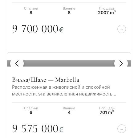
находится эта исключительная резиденция в
Гуада…
Спальни
Ванные
Площадь
8
8
2007 m²
9 7
0
0
0
0
0
€
1
/ 8
Вилла/Шале — Marbella
Расположенная в живописной и спокойной
местности, эта великолепная недвижимость
предлагает очаровательное сочетание
элегантности и…
Спальни
Ванные
Площадь
6
4
701 m²
9 575
0
0
0
€