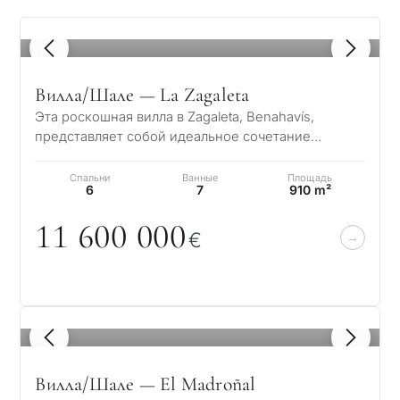
1
/ 8
Вилла/Шале — La Zagaleta
Эта роскошная вилла в Zagaleta, Benahavís,
представляет собой идеальное сочетание
престижного расположения, захватывающих
панорамн…
Спальни
Ванные
Площадь
6
7
910 m²
11 6
0
0
0
0
0
€
1
/ 8
Вилла/Шале — El Madroñal