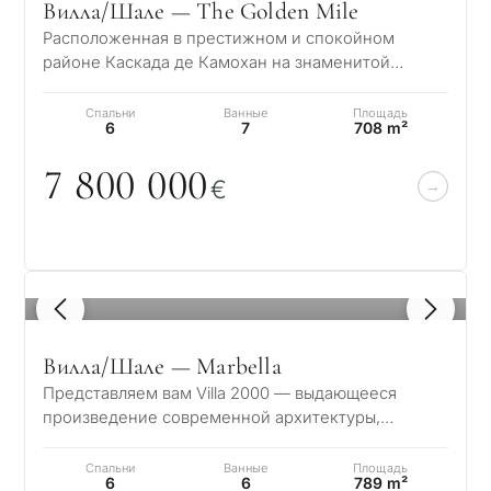
Вилла/Шале — The Golden Mile
Расположенная в престижном и спокойном
районе Каскада де Камохан на знаменитой
Золотой Миле Марбельи, Вилла Айвори
представляет со…
Спальни
Ванные
Площадь
6
7
708 m²
7 8
0
0
0
0
0
€
1
/ 8
Вилла/Шале — Marbella
Представляем вам Villa 2000 — выдающееся
произведение современной архитектуры,
расположенное в одном из самых престижных
районов М…
Спальни
Ванные
Площадь
6
6
789 m²