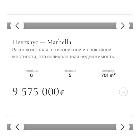
1
/ 8
Пентхаус — Marbella
Расположенная в живописной и спокойной
местности, эта великолепная недвижимость
предлагает очаровательное сочетание
элегантности и…
Спальни
Ванные
Площадь
6
5
701 m²
9 575
0
0
0
€
1
/ 8