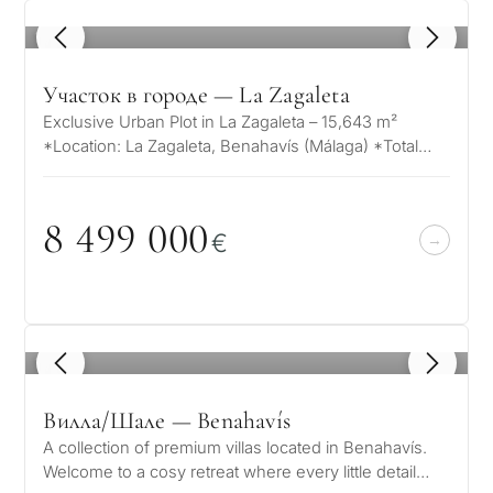
1
/ 8
Участок в городе — La Zagaleta
Exclusive Urban Plot in La Zagaleta – 15,643 m²
*Location: La Zagaleta, Benahavís (Málaga) *Total
Plot Area: 15,643 m² *Maximum Bu…
С
8 499
0
0
0
какой
€
целью
вы
рассма
КВИЗ
1
/ 8
недви
Персональная
в
Вилла/Шале — Benahavís
Марбе
подборка
A collection of premium villas located in Benahavís.
Welcome to a cosy retreat where every little detail