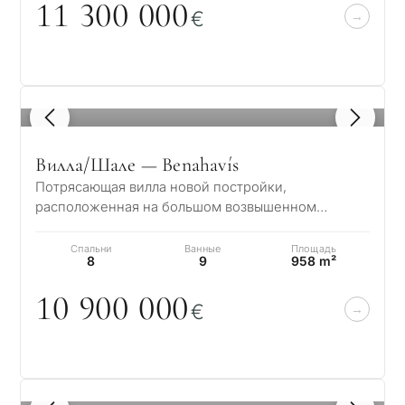
11 3
0
0
0
0
0
€
1
/ 8
Вилла/Шале — Benahavís
Потрясающая вилла новой постройки,
расположенная на большом возвышенном
участке, предлагает жителям эксклюзивный и
изысканный обра…
Спальни
Ванные
Площадь
8
9
958 m²
1
0
9
0
0
0
0
0
€