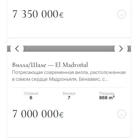
7 35
0
0
0
0
€
1
/ 8
Вилла/Шале — El Madroñal
Потрясающая современная вилла, расположенная
в самом сердце Мадроньяля, Бенаавис, с
захватывающим панорамным видом на море. Этот
р…
Спальни
Ванные
Площадь
6
7
868 m²
7
0
0
0
0
0
0
€