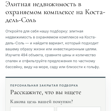
Элитная недвижимость в
охраняемом комплексе на Коста-
Вид на море
дель-Соль
Панорамный вид
Откройте для себя нашу подборку: элитная
недвижимость в охраняемом комплексе на Коста-
Вид на поле для гольфа
дель-Соль — и найдите вариант, который подходит
вашему образу жизни или инвестиционным целям.
Изучите 494 объекта, сравните цены и количество
Частный сад
спален и отфильтруйте предложения по частному
бассейну, виду на море, саду или близости к гольфу.
С лифтом
ПЕРСОНАЛЬНАЯ ЗАКРЫТАЯ ПОДБОРКА
Первая линия гольфа
Расскажите, что вы ищете
Какова цель вашей покупки?
Эксклюзивные