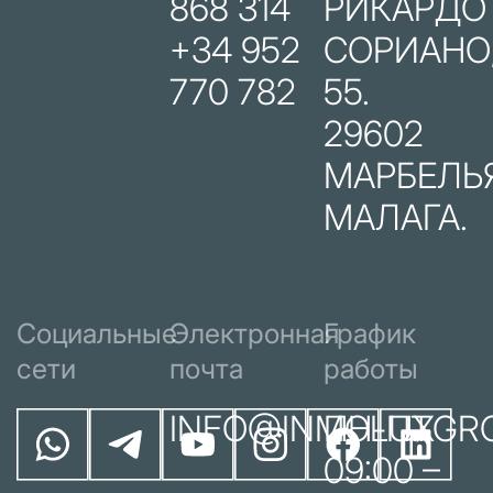
868 314
РИКАРДО
+34 952
СОРИАНО
770 782
55.
29602
МАРБЕЛЬЯ
МАЛАГА.
Социальные
Электронная
График
сети
почта
работы
INFO@INMOLUXGR
ПН-ПТ
09:00 –