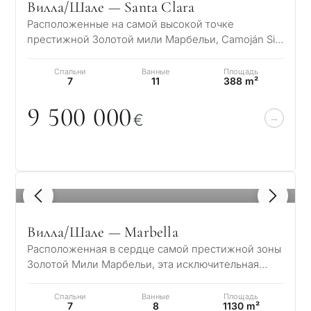
Вилла/Шале — Santa Clara
Расположенные на самой высокой точке
престижной Золотой мили Марбельи, Camoján Six
представляет собой коллекцию из пяти
изысканных…
Спальни
Ванные
Площадь
7
11
388 m²
9 5
0
0
0
0
0
€
1
/ 8
Вилла/Шале — Marbella
Расположенная в сердце самой престижной зоны
Золотой Мили Марбельи, эта исключительная
вилла, ориентированная на юг, предлагает не…
Спальни
Ванные
Площадь
7
8
1130 m²