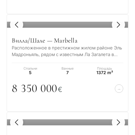
←
Назад
1
/ 8
Вилла/Шале — Marbella
Расположенное в престижном жилом районе Эль
Мадроньяль, рядом с известным Ла Загалета в
Бенахависе – Марбелья, это великолепное по…
Спальни
Ванные
Площадь
5
7
1372 m²
8 35
0
0
0
0
€
1
/ 8