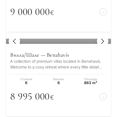
9
0
0
0
0
0
0
€
1
/ 8
Вилла/Шале — Benahavís
A collection of premium villas located in Benahavís.
Welcome to a cosy retreat where every little detail
speaks to its elegance, w…
Спальни
Ванные
Площадь
6
6
863 m²
8 995
0
0
0
€