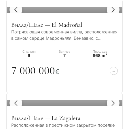
1
/ 8
Вилла/Шале — El Madroñal
Потрясающая современная вилла, расположенная
в самом сердце Мадроньяля, Бенаавис, с
захватывающим панорамным видом на море. Этот
р…
Спальни
Ванные
Площадь
6
7
868 m²
7
0
0
0
0
0
0
€
1
/ 8
Вилла/Шале — La Zagaleta
Расположенная в престижном закрытом поселке