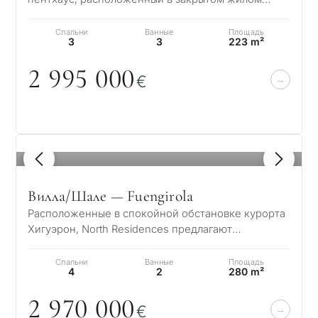
комплексе Jardines Colgantes на престижной Зо…
Спальни
Ванные
Площадь
3
3
223 m²
2 995
0
0
0
€
1
/ 8
Вилла/Шале — Fuengirola
Расположенные в спокойной обстановке курорта
Хигуэрон, North Residences предлагают
уединение, где роскошь и приватность
гармонично…
Спальни
Ванные
Площадь
4
2
280 m²
2 97
0
0
0
0
€