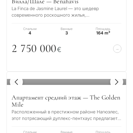
Вилла/Шале — Benahavís
La Finca de Jasmine Laurel — это шедевр
современного роскошного жилья,
расположенный в спокойном Золотом
треугольнике Бенахависа,…
Спальни
Ванные
Площадь
4
3
164 m²
2 75
0
0
0
0
€
1
/ 8
Апартамент средний этаж — The Golden
Mile
Расположенный в престижном районе Нагюэлес,
этот потрясающий дуплекс-пентхаус предлагает
захватывающие виды на море и горы. С совр…
Спальни
Ванные
Площадь