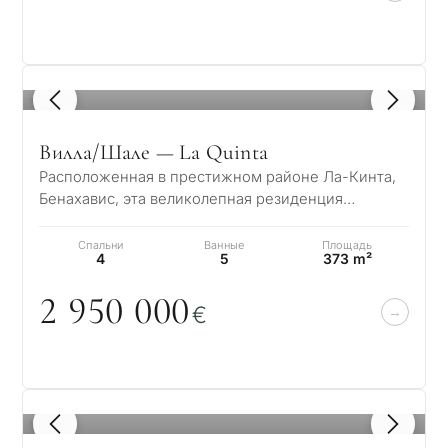
1
/ 8
Вилла/Шале — La Quinta
Расположенная в престижном районе Ла-Кинта,
Бенахавис, эта великолепная резиденция
идеально подходит для ценителей гольфа,
роскоши…
Спальни
Ванные
Площадь
4
5
373 m²
2 95
0
0
0
0
€
1
/ 8