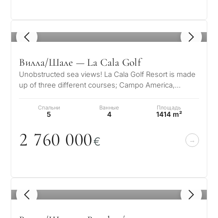
1
/ 8
Вилла/Шале — La Cala Golf
Unobstructed sea views! La Cala Golf Resort is made
up of three different courses; Campo America,
Campo Asia and Campo Europe. Eac…
Спальни
Ванные
Площадь
5
4
1414 m²
2 76
0
0
0
0
€
1
/ 8