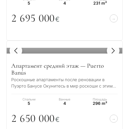
5
4
231 m²
2 695
0
0
0
€
1
/ 8
Апартамент средний этаж — Puerto
Banús
Роскошные апартаменты после реновации в
Пуэрто Банусе Окунитесь в мир роскоши с этими
полностью отреставрированными апартаментами,
…
Спальни
Ванные
Площадь
5
4
296 m²
2 65
0
0
0
0
€