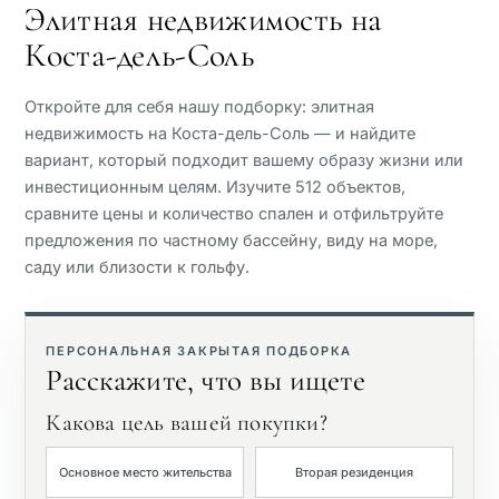
Элитная недвижимость на
Коста-дель-Соль
Вид на море
Откройте для себя нашу подборку: элитная
Панорамный вид
недвижимость на Коста-дель-Соль — и найдите
вариант, который подходит вашему образу жизни или
инвестиционным целям. Изучите 512 объектов,
Вид на поле для гольфа
сравните цены и количество спален и отфильтруйте
предложения по частному бассейну, виду на море,
Частный сад
саду или близости к гольфу.
С лифтом
ПЕРСОНАЛЬНАЯ ЗАКРЫТАЯ ПОДБОРКА
Расскажите, что вы ищете
Первая линия гольфа
Какова цель вашей покупки?
Эксклюзивные
Основное место жительства
Вторая резиденция