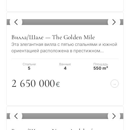
1
/ 8
Вилла/Шале — The Golden Mile
Эта элегантная вилла с пятью спальнями и южной
ориентацией расположена в престижном
комплексе Village Las Lomas de Magna Marbella,…
С
Спальни
Ванные
Площадь
5
4
550 m²
какой
2 65
0
0
0
0
целью
€
вы
рассма
КВИЗ
недви
1
/ 8
Персональная
в