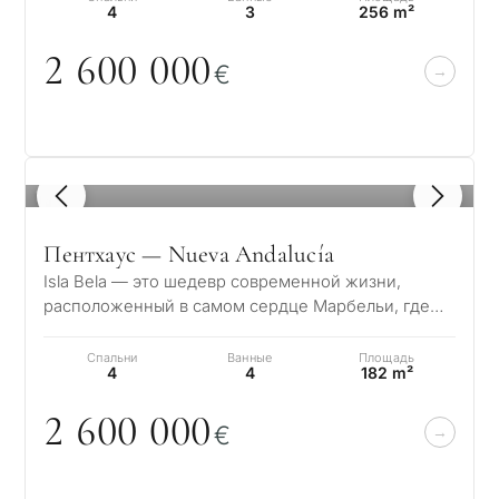
4
3
256 m²
2 6
0
0
0
0
0
€
←
Назад
1
/ 6
Пентхаус — Nueva Andalucía
Isla Bela — это шедевр современной жизни,
расположенный в самом сердце Марбельи, где
элегантность встречается с спокойной красотой…
Спальни
Ванные
Площадь
4
4
182 m²
2 6
0
0
0
0
0
€