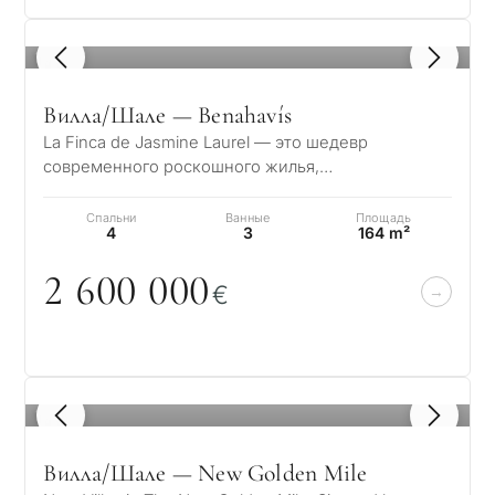
1
/ 8
Вилла/Шале — Benahavís
La Finca de Jasmine Laurel — это шедевр
современного роскошного жилья,
расположенный в спокойном Золотом
треугольнике Бенахависа,…
Спальни
Ванные
Площадь
4
3
164 m²
2 6
0
0
0
0
0
€
1
/ 8
Вилла/Шале — New Golden Mile