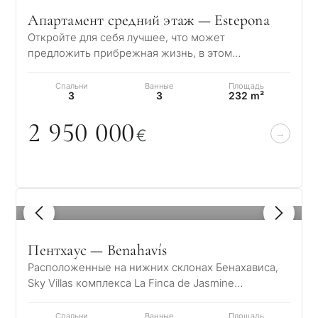
Апартамент средний этаж — Estepona
Откройте для себя лучшее, что может
предложить прибрежная жизнь, в этом
исключительном жилом комплексе на первой
линии моря, распо…
Спальни
Ванные
Площадь
3
3
232 m²
2 95
0
0
0
0
€
1
/ 8
Пентхаус — Benahavís
Расположенные на нижних склонах Бенахависа,
Sky Villas комплекса La Finca de Jasmine
предлагают исключительный образ жизни, где
со…
Спальни
Ванные
Площадь