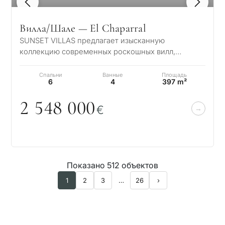
1
/ 7
Вилла/Шале — El Chaparral
SUNSET VILLAS предлагает изысканную
коллекцию современных роскошных вилл,
расположенных в тихом пригородном районе
всего в несколь…
Спальни
Ванные
Площадь
6
4
397 m²
2 548
0
0
0
€
Показано 512 объектов
1
2
3
…
26
›