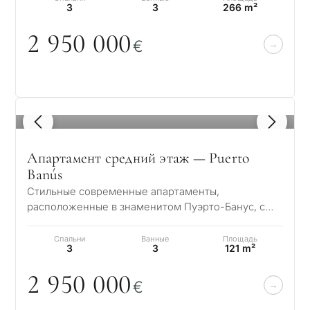
3
3
266 m²
2 95
0
0
0
0
€
1
/ 8
Апартамент средний этаж — Puerto
Banús
Стильные современные апартаменты,
расположенные в знаменитом Пуэрто-Банус, с
панорамным видом на Средиземное море и порт.
Испытайт…
Спальни
Ванные
Площадь
3
3
121 m²
2 95
0
0
0
0
€