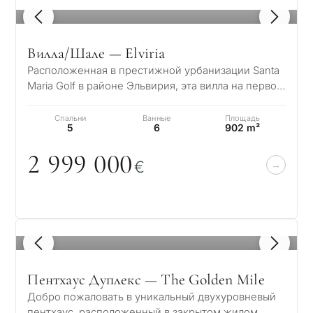
1
/ 8
Вилла/Шале — Elviria
Расположенная в престижной урбанизации Santa
Maria Golf в районе Эльвирия, эта вилла на первой
линии гольф-поля сочетает в себе со…
Спальни
Ванные
Площадь
5
6
902 m²
2 999
0
0
0
€
1
/ 8
Пентхаус Дуплекс — The Golden Mile
Добро пожаловать в уникальный двухуровневый
пентхаус, расположенный в закрытом жилом