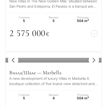
New Villas in The New Golden Mile. Situated between
San Pedro and Estepona, El Paraiso is a tranquil area
dominated by villas and…
Спальни
Ванные
Площадь
5
5
504 m²
2 575
0
0
0
€
1
/ 8
Вилла/Шале — Marbella
A new development of luxury Villas in Marbella A
boutique collection of five brand-new detached and
semi-detached homes. Located i…
Спальни
Ванные
Площадь
5
4
504 m²