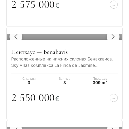
2 575
0
0
0
€
1
/ 8
Пентхаус — Benahavís
Расположенные на нижних склонах Бенахависа,
Sky Villas комплекса La Finca de Jasmine
предлагают исключительный образ жизни, где
со…
Спальни
Ванные
Площадь
3
3
309 m²
2 55
0
0
0
0
€