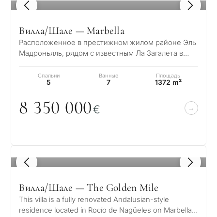
С
1
/ 8
какой
Вилла/Шале — Marbella
целью
Расположенное в престижном жилом районе Эль
вы
Мадроньяль, рядом с известным Ла Загалета в
рассма
Бенахависе – Марбелья, это великолепное по…
КВИЗ
Спальни
Ванные
Площадь
недви
5
7
1372 m²
Персональная
в
8 35
0
0
0
0
€
Марбе
подборка
недвижимости
Консультация
Пер
в Марбелье
вто
1
/ 8
рез
Оставьте заявку — мы
Интерес
Ответьте на несколько
для
свяжемся с вами в течение
Вилла/Шале — The Golden Mile
вопросов — мы подберём
30 минут
This villa is a fully renovated Andalusian-style
объекты и решения под
Пер
residence located in Rocío de Nagüeles on Marbella’s
ваш запрос с учётом