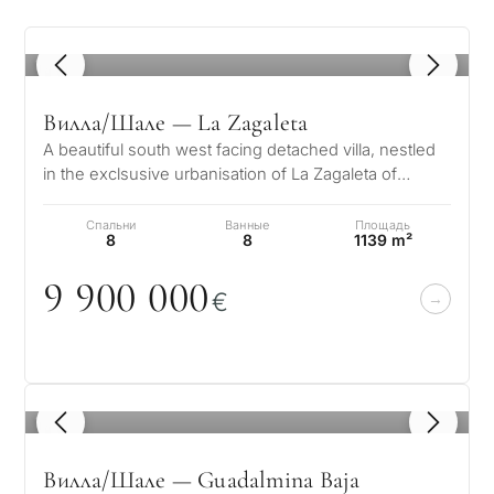
1
/ 8
Вилла/Шале — La Zagaleta
A beautiful south west facing detached villa, nestled
in the exclsusive urbanisation of La Zagaleta of
Benahavis on the Costa del…
Спальни
Ванные
Площадь
8
8
1139 m²
9 9
0
0
0
0
0
€
1
/ 8
Вилла/Шале — Guadalmina Baja