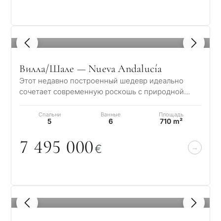
1
/ 8
Вилла/Шале — Nueva Andalucía
Этот недавно построенный шедевр идеально
сочетает современную роскошь с природной
красотой. Спроектированный известным
архитекторо…
Спальни
Ванные
Площадь
5
6
710 m²
7 495
0
0
0
€
1
/ 8