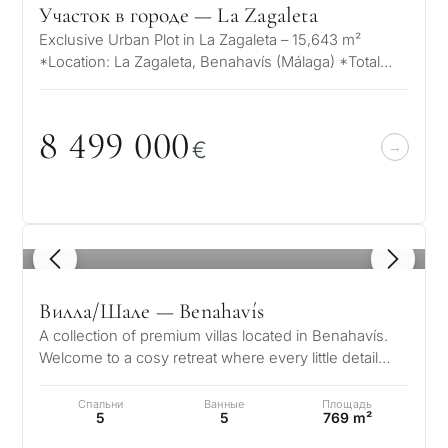
Участок в городе — La Zagaleta
Exclusive Urban Plot in La Zagaleta – 15,643 m²
*Location: La Zagaleta, Benahavís (Málaga) *Total
Plot Area: 15,643 m² *Maximum Bu…
8 499
0
0
0
€
1
/ 8
Вилла/Шале — Benahavís
A collection of premium villas located in Benahavís.
Welcome to a cosy retreat where every little detail
speaks to its elegance, w…
Спальни
Ванные
Площадь
5
5
769 m²