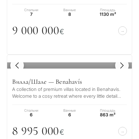
вилла, ориентированная на юг, предлагает не…
Спальни
Ванные
Площадь
7
8
1130 m²
9
0
0
0
0
0
0
€
1
/ 8
Вилла/Шале — Benahavís
A collection of premium villas located in Benahavís.
Welcome to a cosy retreat where every little detail
speaks to its elegance, w…
Спальни
Ванные
Площадь
6
6
863 m²
8 995
0
0
0
€