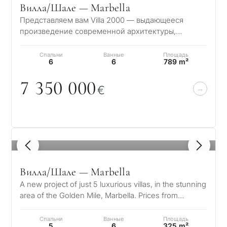
Вилла/Шале — Marbella
Представляем вам Villa 2000 — выдающееся
произведение современной архитектуры,
расположенное в одном из самых престижных
районов М…
Спальни
Ванные
Площадь
6
6
789 m²
7 35
0
0
0
0
€
1
/ 8
Вилла/Шале — Marbella
A new project of just 5 luxurious villas, in the stunning
area of the Golden Mile, Marbella. Prices from
7.100.000 € These spaciou…
Спальни
Ванные
Площадь
5
6
325 m²