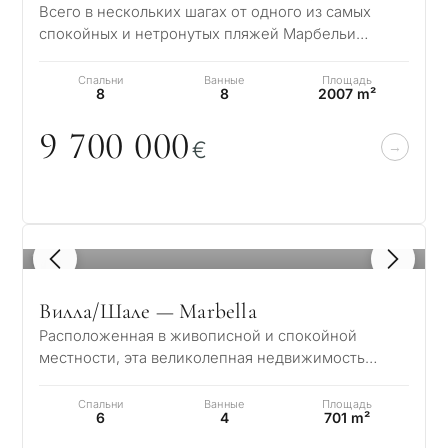
Всего в нескольких шагах от одного из самых
спокойных и нетронутых пляжей Марбельи
находится эта исключительная резиденция в
Гуада…
Спальни
Ванные
Площадь
8
8
2007 m²
9 7
0
0
0
0
0
€
1
/ 8
Вилла/Шале — Marbella
Расположенная в живописной и спокойной
местности, эта великолепная недвижимость
предлагает очаровательное сочетание
элегантности и…
Спальни
Ванные
Площадь
6
4
701 m²