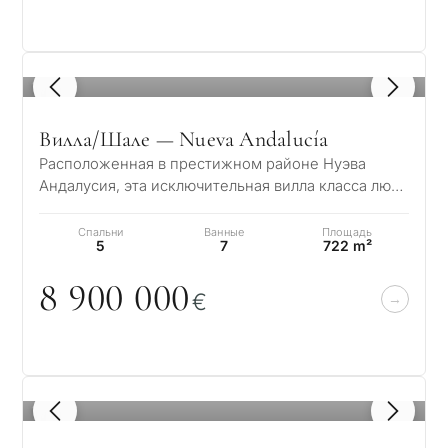
1
/ 8
Вилла/Шале — Nueva Andalucía
Расположенная в престижном районе Нуэва
Андалусия, эта исключительная вилла класса люкс
с 5 спальнями представляет собой идеальное…
Спальни
Ванные
Площадь
5
7
722 m²
8 9
0
0
0
0
0
€
1
/ 8