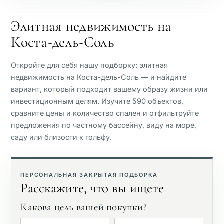
Пляжная сторона
Элитная недвижимость на
Коста-дель-Соль
Вид на море
Откройте для себя нашу подборку: элитная
Панорамный вид
недвижимость на Коста-дель-Соль — и найдите
вариант, который подходит вашему образу жизни или
инвестиционным целям. Изучите 590 объектов,
Вид на поле для гольфа
сравните цены и количество спален и отфильтруйте
предложения по частному бассейну, виду на море,
Частный сад
саду или близости к гольфу.
С лифтом
ПЕРСОНАЛЬНАЯ ЗАКРЫТАЯ ПОДБОРКА
Расскажите, что вы ищете
Первая линия гольфа
Какова цель вашей покупки?
Эксклюзивные