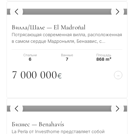
1
/ 8
Вилла/Шале — El Madroñal
Потрясающая современная вилла, расположенная
в самом сердце Мадроньяля, Бенаавис, с
захватывающим панорамным видом на море. Этот
р…
Спальни
Ванные
Площадь
6
7
868 m²
7
0
0
0
0
0
0
€
1
/ 8
Бизнес — Benahavís
La Perla от Investhome представляет собой