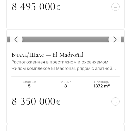
8 495
0
0
0
€
1
/ 8
Вилла/Шале — El Madroñal
Расположенная в престижном и охраняемом
жилом комплексе El Madroñal, рядом с элитной
урбанизацией La Zagaleta в Бенахависе – Марбе…
Спальни
Ванные
Площадь
5
8
1372 m²
8 35
0
0
0
0
€