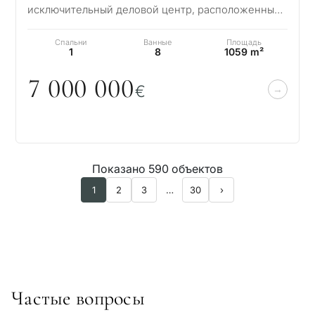
исключительный деловой центр, расположенный
в престижном районе Бенахавис, где классичес…
Спальни
Ванные
Площадь
1
8
1059 m²
7
0
0
0
0
0
0
€
Показано 590 объектов
1
2
3
…
30
›
Частые вопросы