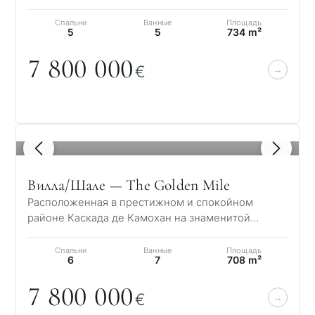
пос
prestigious Golden Mile. Set…
✓
Без спама и рекламы
бюджета, целей и
пр
✓
Только 1 экспертный ответ
Спальни
Ванные
Площадь
5
5
734 m²
юридических нюансов
✓
Конфиденциально
З
7 8
0
0
0
0
0
Ин
€
КОН
де
1 / 7
Отправл
Без обязательств •
политик
Пр
Конфиденциально • Под ваш
мо
запрос
1
/ 8
не
Вилла/Шале — The Golden Mile
Расположенная в престижном и спокойном
←
районе Каскада де Камохан на знаменитой
Назад
Золотой Миле Марбельи, Вилла Айвори
представляет со…
Спальни
Ванные
Площадь
6
7
708 m²
7 8
0
0
0
0
0
€