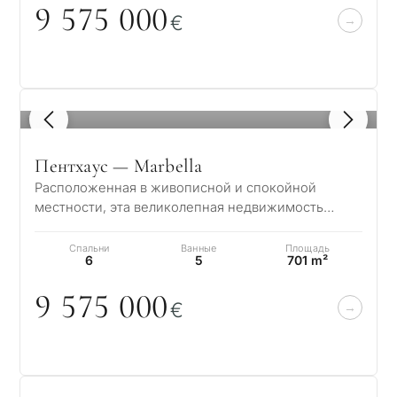
9 575
0
0
0
€
1
/ 8
Пентхаус — Marbella
Расположенная в живописной и спокойной
местности, эта великолепная недвижимость
предлагает очаровательное сочетание
элегантности и…
Спальни
Ванные
Площадь
6
5
701 m²
9 575
0
0
0
€