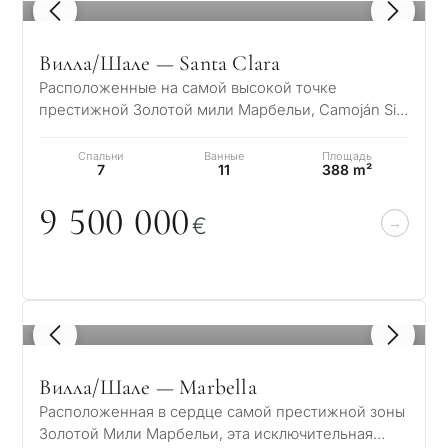
1
/ 8
Вилла/Шале — Santa Clara
Расположенные на самой высокой точке
престижной Золотой мили Марбельи, Camoján Six
представляет собой коллекцию из пяти
изысканных…
Спальни
Ванные
Площадь
7
11
388 m²
9 5
0
0
0
0
0
€
1
/ 8
Вилла/Шале — Marbella
Расположенная в сердце самой престижной зоны
Золотой Мили Марбельи, эта исключительная