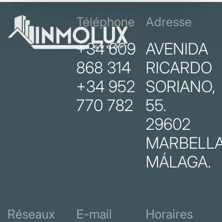
Téléphone
Adresse
+34 609
AVENIDA
868 314
RICARDO
+34 952
SORIANO,
770 782
55.
29602
MARBELLA
MÁLAGA.
Réseaux
E-mail
Horaires