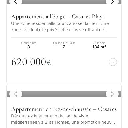
1
/ 8
Appartement à l'étage – Casares Playa
Une zone résidentielle pour caresser la mer ! Une
zone résidentielle privée et exclusive offrant de
spectaculaires vues panoramiqu…
Chambres
Salles De Bain
Surface
3
2
134 m²
62
0
0
0
0
€
1
/ 8
Appartement en rez-de-chaussée – Casares
Découvrez le summum de l'art de vivre
méditerranéen à Bliss Homes, une promotion neuve