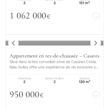
3
3
151 m²
1
0
62
0
0
0
€
1
/ 7
Appartement en rez-de-chaussée – Casares
Situé dans la très convoitée zone de Casares Costa,
Nalu Suites offre une expérience de vie exclusive où
le design moderne et la n…
Chambres
Salles De Bain
Surface
2
2
130 m²
95
0
0
0
0
€