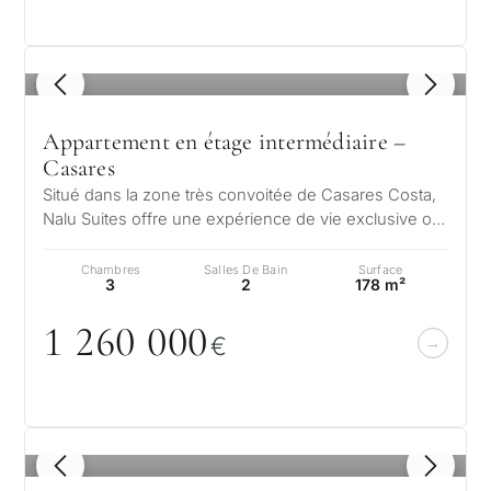
1
/ 7
Appartement en étage intermédiaire –
Casares
Situé dans la zone très convoitée de Casares Costa,
Nalu Suites offre une expérience de vie exclusive où
le design moderne et la n…
Chambres
Salles De Bain
Surface
3
2
178 m²
1 26
0
0
0
0
€
1
/ 7