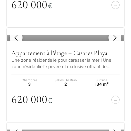
62
0
0
0
0
€
1
/ 8
Appartement à l'étage – Casares Playa
Une zone résidentielle pour caresser la mer ! Une
zone résidentielle privée et exclusive offrant de
spectaculaires vues panoramiqu…
Chambres
Salles De Bain
Surface
3
2
134 m²
62
0
0
0
0
€