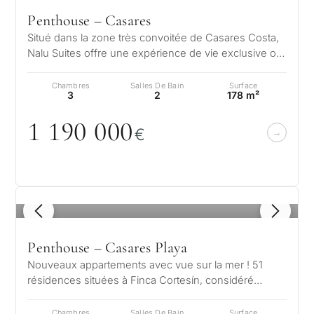
Penthouse – Casares
Situé dans la zone très convoitée de Casares Costa,
Nalu Suites offre une expérience de vie exclusive où
le design moderne et la n…
Chambres
Salles De Bain
Surface
3
2
178 m²
1 19
0
0
0
0
€
1
/ 8
Penthouse – Casares Playa
Nouveaux appartements avec vue sur la mer ! 51
résidences situées à Finca Cortesín, considéré
comme l'un des meilleurs resorts au…
Chambres
Salles De Bain
Surface