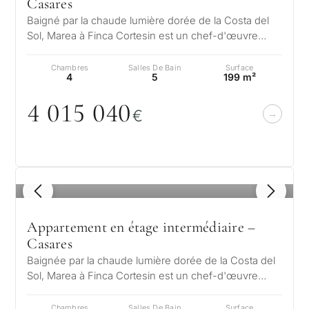
Casares
Baigné par la chaude lumière dorée de la Costa del
Sol, Marea à Finca Cortesin est un chef-d'œuvre
d'élégance moderne et de charme…
Chambres
Salles De Bain
Surface
4
5
199 m²
4
0
15
0
4
0
€
1
/ 8
Appartement en étage intermédiaire –
Casares
Baignée par la chaude lumière dorée de la Costa del
Sol, Marea à Finca Cortesin est un chef-d'œuvre
d'élégance moderne et de charm…
Chambres
Salles De Bain
Surface