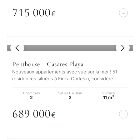
715
0
0
0
€
Dans
1
/ 8
quel
Penthouse – Casares Playa
but
Nouveaux appartements avec vue sur la mer ! 51
envisagez
résidences situées à Finca Cortesín, considéré
vous
comme l'un des meilleurs resorts au…
un
Chambres
Salles De Bain
Surface
QUESTIONNAIRE
2
2
11 m²
bien
Sélection
689
0
0
0
à
€
personnalisée
Marbella
?
de biens