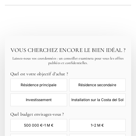
Prévoyez 10 à 12 % en supplément.
Écrivez-nous ou appelez-nous : nous préparons une
sélection sur mesure, réalisons des visites vidéo en direct et
organisons les visites sur place lors de votre venue.
VOUS CHERCHEZ ENCORE LE BIEN IDÉAL ?
Laissez-nous vos coordonnées : un conseiller examinera pour vous les offres
publiées et confidentielles.
Quel est votre objectif d’achat ?
Résidence principale
Résidence secondaire
Investissement
Installation sur la Costa del Sol
Quel budget envisagez-vous ?
500 000 €–1 M €
1–2 M €