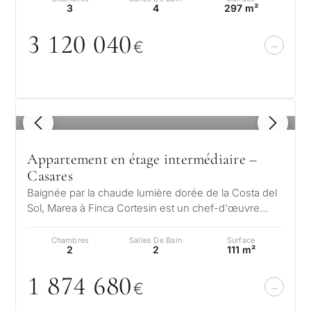
3
4
297 m²
3 12
0
0
4
0
€
1
/ 8
Appartement en étage intermédiaire –
Casares
Baignée par la chaude lumière dorée de la Costa del
Sol, Marea à Finca Cortesin est un chef-d'œuvre
d'élégance moderne et de charm…
Chambres
Salles De Bain
Surface
2
2
111 m²
1 874 68
0
€