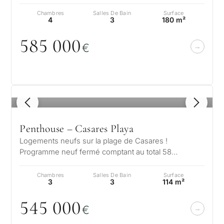
véritablement impressionnante, élégamment s…
Chambres
Salles De Bain
Surface
4
3
180 m²
585
0
0
0
€
1
/ 8
Penthouse – Casares Playa
Logements neufs sur la plage de Casares !
Programme neuf fermé comptant au total 58
logements de 2 ou 3 chambres, répartis dans 4…
Chambres
Salles De Bain
Surface
3
3
114 m²
545
0
0
0
€