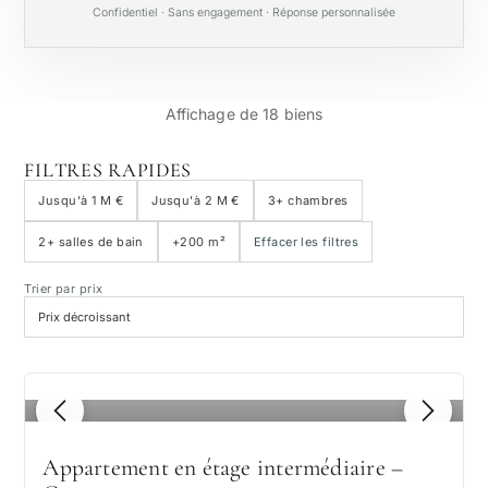
Confidentiel · Sans engagement · Réponse personnalisée
Affichage de 18 biens
FILTRES RAPIDES
Jusqu'à 1 M €
Jusqu'à 2 M €
3+ chambres
2+ salles de bain
+200 m²
Effacer les filtres
Trier par prix
1
/ 8
Appartement en étage intermédiaire –