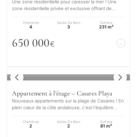
Une zone résidentielle pour caresser la mer ! Une
zone résidentielle privée et exclusive offrant de
spectaculaires vues panoramiqu…
S
Chambres
Salles De Bain
Surface
←
4
3
231 m²
Retour
65
0
0
0
0
€
1
/ 8
Appartement à l'étage – Casares Playa
Nouveaux appartements sur la plage de Casares ! En
plein cœur de la côte andalouse, c'est l'équilibre
parfait entre divertissement…
Chambres
Salles De Bain
Surface
2
2
81 m²