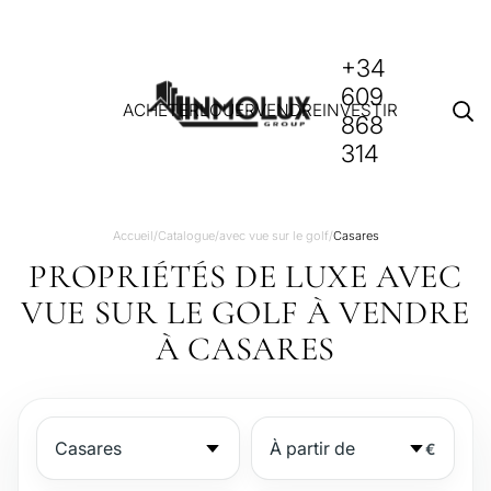
+34
609
ACHETER
LOUER
VENDRE
INVESTIR
868
314
Accueil
/
Catalogue
/
avec vue sur le golf
/
Casares
PROPRIÉTÉS DE LUXE AVEC
VUE SUR LE GOLF À VENDRE
À CASARES
€