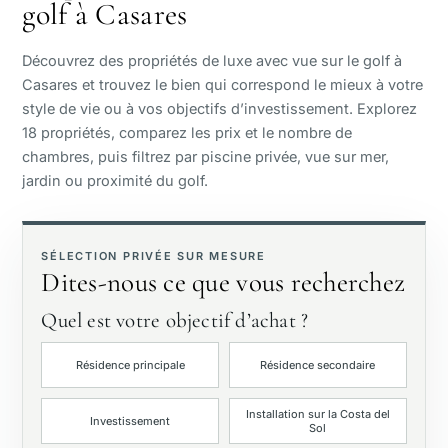
golf à Casares
Vue mer
Découvrez des propriétés de luxe avec vue sur le golf à
Vue panoramique
Casares et trouvez le bien qui correspond le mieux à votre
style de vie ou à vos objectifs d’investissement. Explorez
18 propriétés, comparez les prix et le nombre de
Vue golf
chambres, puis filtrez par piscine privée, vue sur mer,
jardin ou proximité du golf.
Jardin privé
Avec ascenseur
SÉLECTION PRIVÉE SUR MESURE
Dites-nous ce que vous recherchez
Première ligne de golf
Quel est votre objectif d’achat ?
Résidence principale
Résidence secondaire
Exclusivités
Installation sur la Costa del
Investissement
Sol
Piscine privée