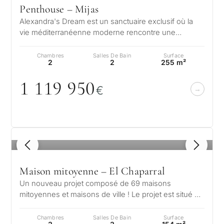
Penthouse – Mijas
Alexandra's Dream est un sanctuaire exclusif où la
vie méditerranéenne moderne rencontre une
élégance sans effort. Nichée dans les…
Chambres
Salles De Bain
Surface
2
2
255 m²
1 119 95
0
€
1
/ 8
Maison mitoyenne – El Chaparral
Un nouveau projet composé de 69 maisons
mitoyennes et maisons de ville ! Le projet est situé à
El Chaparral, Mijas, et propose des…
Chambres
Salles De Bain
Surface