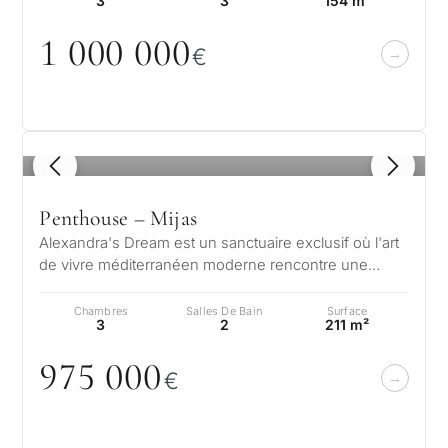
3
3
154 m²
1
0
0
0
0
0
0
€
1
/ 8
Penthouse – Mijas
Alexandra's Dream est un sanctuaire exclusif où l'art
de vivre méditerranéen moderne rencontre une
élégance naturelle. Niché sur l…
Chambres
Salles De Bain
Surface
3
2
211 m²
975
0
0
0
€