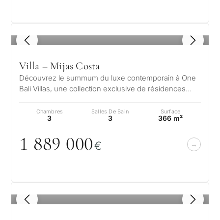
1
/ 8
Villa – Mijas Costa
Découvrez le summum du luxe contemporain à One
Bali Villas, une collection exclusive de résidences
exquises nichées dans la séréni…
Chambres
Salles De Bain
Surface
3
3
366 m²
1 889
0
0
0
€
1
/ 7