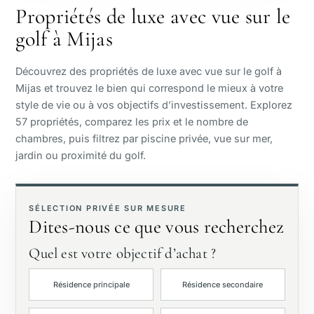
Propriétés de luxe avec vue sur le
golf à Mijas
Vue mer
Découvrez des propriétés de luxe avec vue sur le golf à
Vue panoramique
Mijas et trouvez le bien qui correspond le mieux à votre
style de vie ou à vos objectifs d’investissement. Explorez
57 propriétés, comparez les prix et le nombre de
Vue golf
chambres, puis filtrez par piscine privée, vue sur mer,
jardin ou proximité du golf.
Jardin privé
Avec ascenseur
SÉLECTION PRIVÉE SUR MESURE
Dites-nous ce que vous recherchez
Première ligne de golf
Quel est votre objectif d’achat ?
Résidence principale
Résidence secondaire
Exclusivités