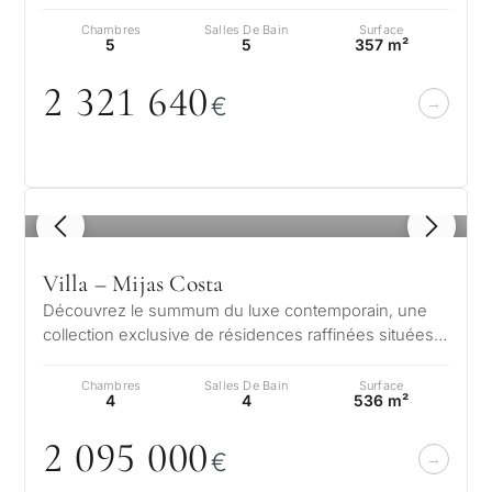
chambres avec salle de bains. Ces vill…
Chambres
Salles De Bain
Surface
5
5
357 m²
2 321 64
0
€
1
/ 8
Villa – Mijas Costa
Découvrez le summum du luxe contemporain, une
collection exclusive de résidences raffinées situées
dans la sérénité de La Cala de…
Chambres
Salles De Bain
Surface
4
4
536 m²
2
0
95
0
0
0
€