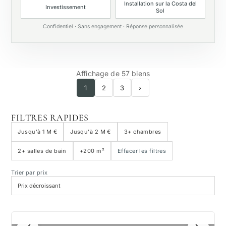
Installation sur la Costa del
Investissement
Sol
Piscine privée
Confidentiel · Sans engagement · Réponse personnalisée
Affichage de 57 biens
1
2
3
›
FILTRES RAPIDES
Jusqu'à 1 M €
Jusqu'à 2 M €
3+ chambres
2+ salles de bain
+200 m²
Effacer les filtres
Trier par prix