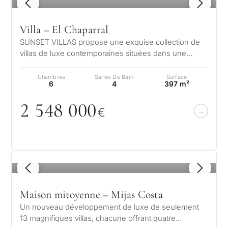
1
/ 7
Villa – El Chaparral
SUNSET VILLAS propose une exquise collection de
villas de luxe contemporaines situées dans une
paisible enclave résidentielle, à q…
Chambres
Salles De Bain
Surface
6
4
397 m²
2 548
0
0
0
€
1
/ 8
Maison mitoyenne – Mijas Costa
Un nouveau développement de luxe de seulement
13 magnifiques villas, chacune offrant quatre