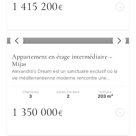
1 415 2
0
0
€
1
/ 8
Appartement en étage intermédiaire –
Mijas
Alexandra's Dream est un sanctuaire exclusif où la
vie méditerranéenne moderne rencontre une
élégance sans effort. Nichée dans les…
Chambres
Salles De Bain
Surface
3
2
203 m²
Dans
quel
1 35
0
0
0
0
€
but
envisagez