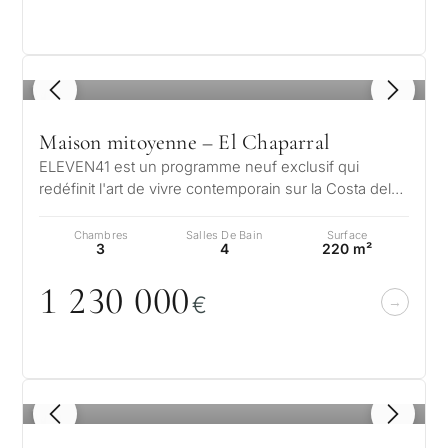
1
/ 8
Maison mitoyenne – El Chaparral
ELEVEN41 est un programme neuf exclusif qui
redéfinit l'art de vivre contemporain sur la Costa del
Sol. Situé dans le prestigieux…
Chambres
Salles De Bain
Surface
3
4
220 m²
1 23
0
0
0
0
€
1
/ 8