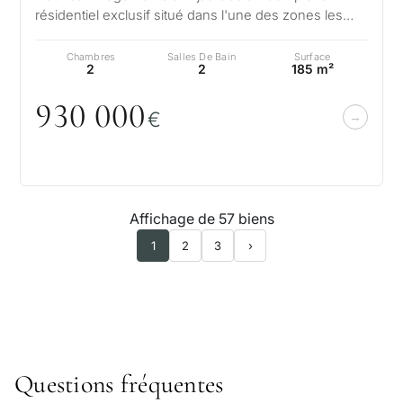
résidentiel exclusif situé dans l'une des zones les
plus convoitées de la Costa del So…
Chambres
Salles De Bain
Surface
2
2
185 m²
93
0
0
0
0
€
Affichage de 57 biens
1
2
3
›
Questions fréquentes