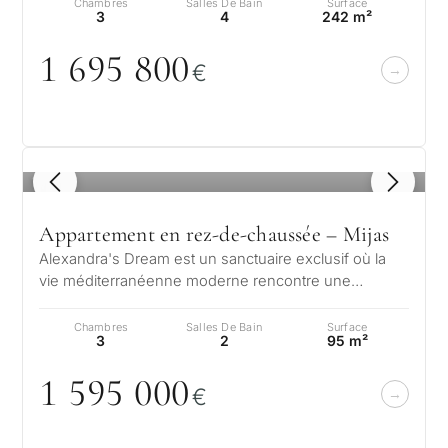
Chambres
Salles De Bain
Surface
3
4
242 m²
1 695 8
0
0
€
1
/ 8
Appartement en rez-de-chaussée – Mijas
Alexandra's Dream est un sanctuaire exclusif où la
vie méditerranéenne moderne rencontre une
élégance sans effort. Nichée dans les…
Chambres
Salles De Bain
Surface
3
2
95 m²
1 595
0
0
0
€