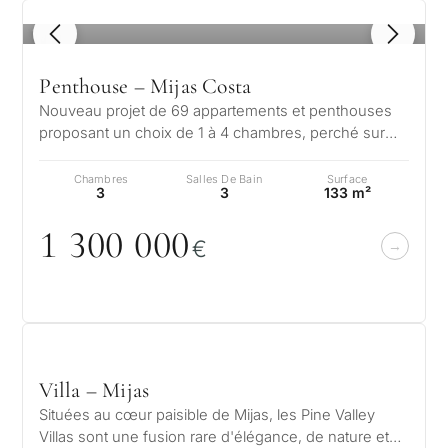
vous
un
1
/ 8
QUESTIONNAIRE
bien
Sélection
Penthouse – Mijas Costa
à
Nouveau projet de 69 appartements et penthouses
personnalisée
Marbella
proposant un choix de 1 à 4 chambres, perché sur
les collines de Mijas Costa. Le p…
?
de biens
Chambres
Salles De Bain
Surface
3
3
133 m²
immobiliers
Consultation
1 3
0
0
0
0
0
Résid
€
à Marbella
princi
Envoyez votre demande :
Vous intér
ou
nous vous contactons sous
Répondez à quelques
second
30 minutes
questions et nous
pour m
sélectionnerons des
✓
Sans spam ni publicité
biens et des solutions
Villa – Mijas
Démén
✓
Une seule réponse d'expert
selon votre budget, vos
et rés
Situées au cœur paisible de Mijas, les Pine Valley
✓
Confidentiel
objectifs et les exigences
DEMA
perma
Villas sont une fusion rare d'élégance, de nature et