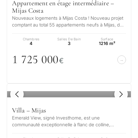
Appartement en étage intermédiaire –
Mijas Costa
Nouveaux logements à Mijas Costa ! Nouveau projet
comptant au total 55 appartements neufs à Mijas, de 1
à 3 chambres, aux orientat…
Chambres
Salles De Bain
Surface
4
3
1216 m²
1 725
0
0
0
€
1
/ 8
Villa – Mijas
Emerald View, signé Investhome, est une
communauté exceptionnelle à flanc de colline,
nichée sur les hauteurs paisibles de Mijas,…