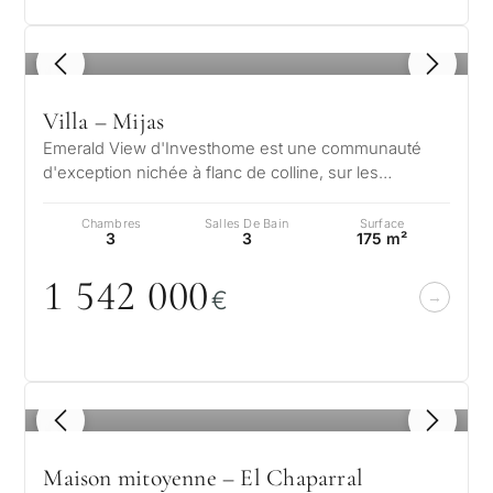
1
/ 8
Villa – Mijas
Emerald View d'Investhome est une communauté
d'exception nichée à flanc de colline, sur les
hauteurs paisibles de Mijas, offrant u…
Chambres
Salles De Bain
Surface
3
3
175 m²
1 542
0
0
0
€
1
/ 8
Maison mitoyenne – El Chaparral