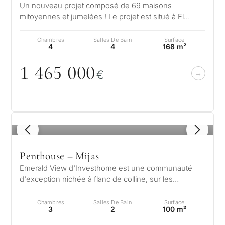
Un nouveau projet composé de 69 maisons
mitoyennes et jumelées ! Le projet est situé à El
Chaparral, Mijas, et propose des proprié…
Chambres
Salles De Bain
Surface
4
4
168 m²
1 465
0
0
0
€
1
/ 8
Penthouse – Mijas
Emerald View d'Investhome est une communauté
d'exception nichée à flanc de colline, sur les
hauteurs paisibles de Mijas, offrant u…
Chambres
Salles De Bain
Surface
3
2
100 m²