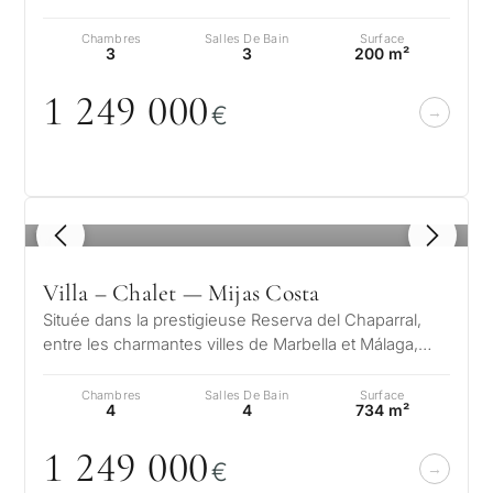
juridiques.
d'architecture moderne. En…
CONS
Chambres
Salles De Bain
Surface
Dével
3
3
200 m²
En envoyan
d'inve
politique
1 / 7
1 249
0
0
0
€
Sans engagement •
Vendr
Confidentiel • Sur mesure
mon
bien
1
/ 4
S
←
Villa – Chalet — Mijas Costa
Retour
Située dans la prestigieuse Reserva del Chaparral,
entre les charmantes villes de Marbella et Málaga,
cette exceptionnelle résiden…
Chambres
Salles De Bain
Surface
4
4
734 m²
1 249
0
0
0
€