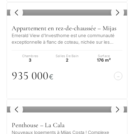
1
/ 8
Appartement en rez-de-chaussée – Mijas
Emerald View d'Investhome est une communauté
exceptionnelle à flanc de coteau, nichée sur les
hauteurs paisibles de Mijas, qui off…
Chambres
Salles De Bain
Surface
3
2
176 m²
935
0
0
0
€
1
/ 7
Penthouse – La Cala
Nouveaux logements à Mijas Costa ! Complexe