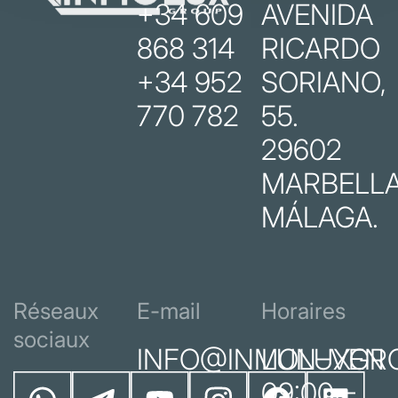
+34 609
AVENIDA
868 314
RICARDO
+34 952
SORIANO,
770 782
55.
29602
MARBELLA
MÁLAGA.
Réseaux
E-mail
Horaires
sociaux
INFO@INMOLUXGR
LUN–VEN
09:00 –