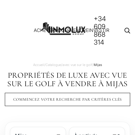
+34
609
ACHETER
LOUER
VENDRE
INVESTIR
868
314
Accueil
/
Catalogue
/
avec vue sur le golf
/
Mijas
PROPRIÉTÉS DE LUXE AVEC VUE
SUR LE GOLF À VENDRE À MIJAS
COMMENCEZ VOTRE RECHERCHE PAR CRITÈRES CLÉS