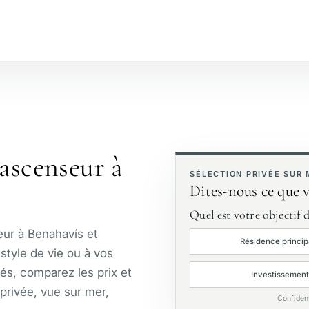
№
Bord de plage
Vue golf
J
 ascenseur à
Première ligne de golf
E
SÉLECTION PRIVÉE SUR
Dites-nous ce que 
Quel est votre objectif d
ur à Benahavís et
Résidence princip
style de vie ou à vos
tés, comparez les prix et
Investissement
privée, vue sur mer,
Confiden