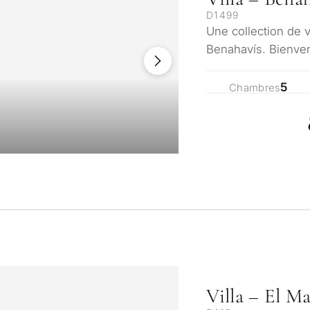
D1499
Une collection de 
Benahavís. Bienven
chaque petit détai
5
Chambres
Villa – El M