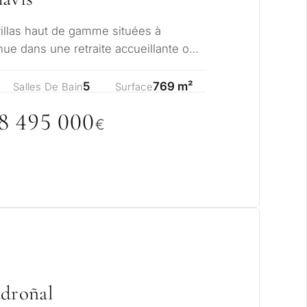
villas haut de gamme situées à
ue dans une retraite accueillante où
l témoig…
5
769 m²
Salles De Bain
Surface
8 495
0
0
0
€
adroñal