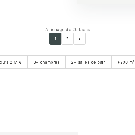
Affichage de 29 biens
1
2
›
qu'à 2 M €
3+ chambres
2+ salles de bain
+200 m²