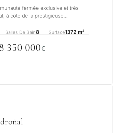
munauté fermée exclusive et très
l, à côté de la prestigieuse
galeta à Bena…
8
1372 m²
Salles De Bain
Surface
8 35
0
0
0
0
€
adroñal