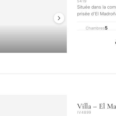
5419
Située dans la com
prisée d'El Madroña
urbanisation La Za
5
Chambres
Villa – El M
IV4899