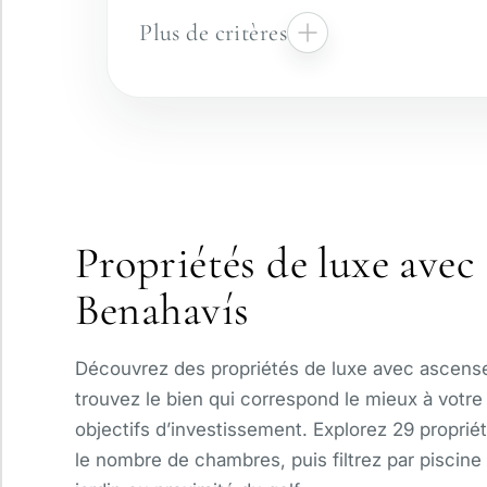
Plus de critères
Résidence sécurisée
Vue panoramique
Propriétés de luxe avec
Avec ascenseur
Benahavís
Piscine privée
Découvrez des propriétés de luxe avec ascense
trouvez le bien qui correspond le mieux à votre 
objectifs d’investissement. Explorez 29 proprié
le nombre de chambres, puis filtrez par piscine 