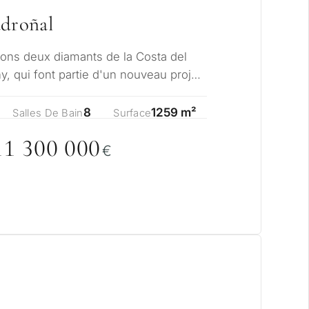
adroñal
ons deux diamants de la Costa del
ny, qui font partie d'un nouveau projet
 V…
8
1259 m²
Salles De Bain
Surface
11 3
0
0
0
0
0
€
visagez-vous un
?
ale ou secondaire pour