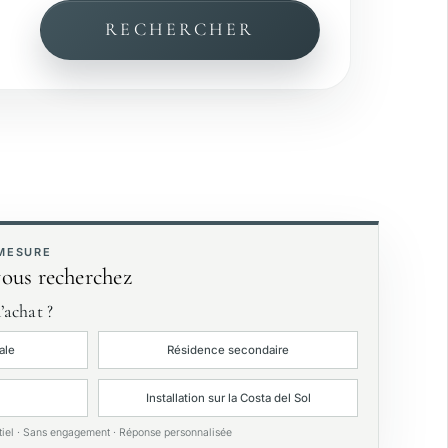
RECHERCHER
Vue mer
ardin privé
xclusivités
 MESURE
vous recherchez
’achat ?
ale
Résidence secondaire
Installation sur la Costa del Sol
tiel · Sans engagement · Réponse personnalisée