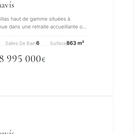
havís
 résidence permanente
villas haut de gamme situées à
investissement
ue dans une retraite accueillante où
l témoig…
6
863 m²
Salles De Bain
Surface
DER UNE
8 995
0
0
0
LTATION
€
Suivant →
la politique de confidentialité
havís