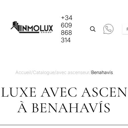
+34
609
868
314
Accueil
/
Catalogue
/
avec ascenseur
/
Benahavís
 LUXE AVEC ASCE
À BENAHAVÍS