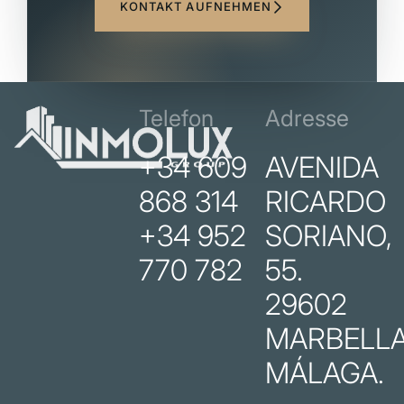
KONTAKT AUFNEHMEN
Telefon
Adresse
+34 609
AVENIDA
868 314
RICARDO
+34 952
SORIANO,
770 782
55.
29602
MARBELLA
MÁLAGA.