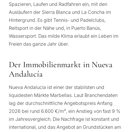
Beratung
Persönliche
Spazieren, Laufen und Radfahren ein, mit den
i
Ausläufern der Sierra Blanca und La Concha im
Immobilienauswahl
B
Hintergrund. Es gibt Tennis- und Padelclubs,
Senden Sie Ihre
Reitsport in der Nähe und, in Puerto Banús,
Anfrage – wir
in Marbella
melden uns
Wassersport. Das milde Klima erlaubt ein Leben im
Ihr Interesse *
innerhalb von 30
Freien das ganze Jahr über.
Beantworten Sie einige Fragen und
Minuten
wir wählen Immobilien und Lösungen
passend zu Budget, Zielen und
Der Immobilienmarkt in Nueva
Kein Spam, keine
rechtlichen Anforderungen aus.
✓
Werbung
Andalucía
Nur 1
✓
BERATUN
Expertenantwort
Nueva Andalucía ist einer der stabilsten und
1 / 7
✓
Vertraulich
ANFRAGE
liquidesten Märkte Marbellas. Laut Branchendaten
Unverbindlich • Vertraulich • Individuell
lag der durchschnittliche Angebotspreis Anfang
Mit dem Absenden akzep
Sie die Datenschutzerkl
2026 bei rund 6.600 €/m², ein Anstieg von fast 9 %
im Jahresvergleich. Die Nachfrage ist konstant und
international, und das Angebot an Grundstücken am