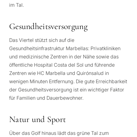
im Tal.
Gesundheitsversorgung
Das Viertel stützt sich auf die
Gesundheitsinfrastruktur Marbellas: Privatkliniken
und medizinische Zentren in der Nähe sowie das
öffentliche Hospital Costa del Sol und führende
Zentren wie HC Marbella und Quirónsalud in
wenigen Minuten Entfernung. Die gute Erreichbarkeit
z
der Gesundheitsversorgung ist ein wichtiger Faktor
S
für Familien und Dauerbewohner.
e
I
Natur und Sport
i
FRAGEBOGEN
Über das Golf hinaus lädt das grüne Tal zum
M