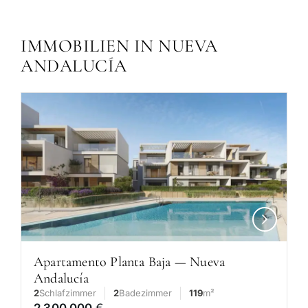
Ja: hohe Mietnachfrage dank Golf und Puerto Banús;
die Kurzzeitvermietung erfordert eine VFT-Lizenz.
IMMOBILIEN IN NUEVA
ANDALUCÍA
Apartamento Planta Baja — Nueva
Andalucía
2
Schlafzimmer
2
Badezimmer
119
m²
2 300 000
€