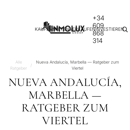
+34
609
KAUFEN
MIETEN
VERKAUFEN
INVESTIEREN
868
314
Alle
Nueva Andalucía, Marbella — Ratgeber zum
/
Ratgeber
Viertel
NUEVA ANDALUCÍA,
MARBELLA —
RATGEBER ZUM
VIERTEL