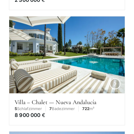
Villa – Chalet — Nueva Andalucía
5
Schlafzimmer
7
Badezimmer
722
m²
8 900 000
€