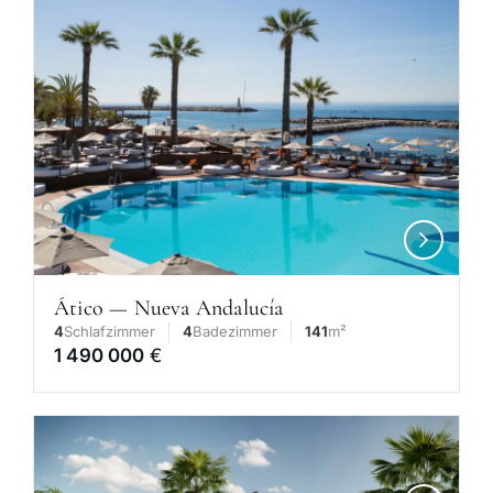
Ático — Nueva Andalucía
4
Schlafzimmer
4
Badezimmer
141
m²
1 490 000
€