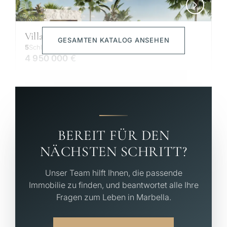
Villa – Chalet — Nueva Andalucía
GESAMTEN KATALOG ANSEHEN
5
Schlafzimmer
6
Badezimmer
488
m²
4 950 000
€
BEREIT FÜR DEN
NÄCHSTEN SCHRITT?
Unser Team hilft Ihnen, die passende
Immobilie zu finden, und beantwortet alle Ihre
Fragen zum Leben in Marbella.