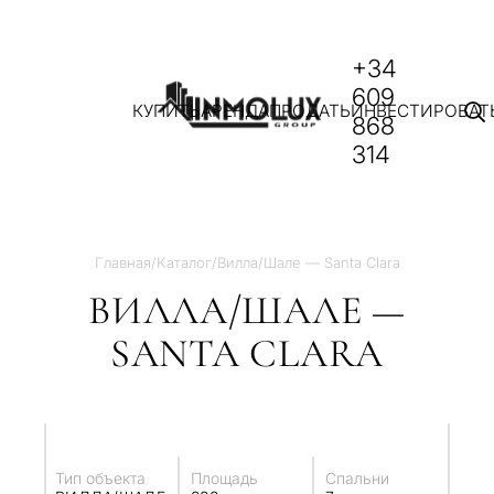
+34
609
КУПИТЬ
АРЕНДА
ПРОДАТЬ
ИНВЕСТИРОВАТ
868
314
Главная
/
Каталог
/
Вилла/Шале — Santa Clara
ВИЛЛА/ШАЛЕ —
SANTA CLARA
Тип объекта
Площадь
Спальни