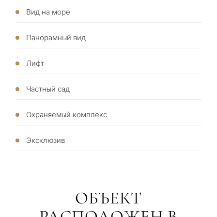
Вид на море
Панорамный вид
Лифт
Частный сад
С
какой
Охраняемый комплекс
целью
Эксклюзив
вы
рассма
КВИЗ
недви
Персональная
в
ОБЪЕКТ
Марбе
подборка
РАСПОЛОЖЕН В