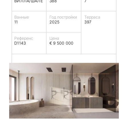
ВИЛЛА/ШАЛЕ
388
7
Ванные
Год постройки
Терраса
11
2025
397
Референс
Цена
D1143
€ 9 500 000