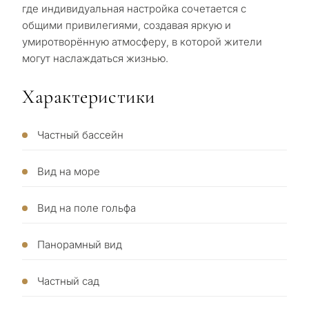
где индивидуальная настройка сочетается с
общими привилегиями, создавая яркую и
С
умиротворённую атмосферу, в которой жители
какой
могут наслаждаться жизнью.
целью
Характеристики
вы
рассма
КВИЗ
Частный бассейн
недви
Персональная
в
Вид на море
Марбе
подборка
Вид на поле гольфа
недвижимости
Консультация
Пер
в Марбелье
Панорамный вид
вто
рез
Оставьте заявку — мы
Интерес
Частный сад
Ответьте на несколько
для
свяжемся с вами в течение
вопросов — мы подберём
30 минут