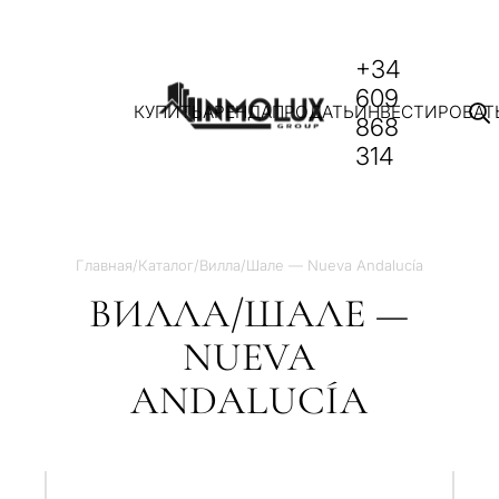
+34
609
КУПИТЬ
АРЕНДА
ПРОДАТЬ
ИНВЕСТИРОВАТ
868
314
Главная
/
Каталог
/
Вилла/Шале — Nueva Andalucía
ВИЛЛА/ШАЛЕ —
NUEVA
ANDALUCÍA