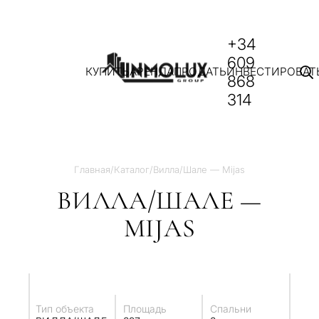
+34
609
КУПИТЬ
АРЕНДА
ПРОДАТЬ
ИНВЕСТИРОВАТ
868
314
Главная
/
Каталог
/
Вилла/Шале — Mijas
ВИЛЛА/ШАЛЕ —
MIJAS
Тип объекта
Площадь
Спальни