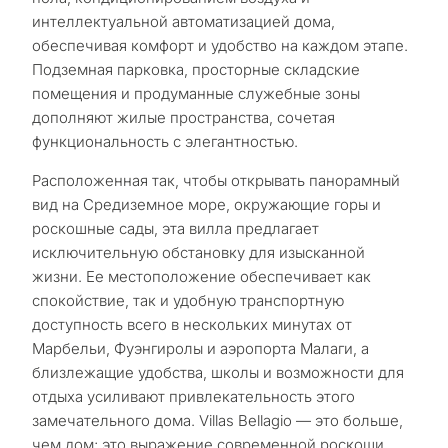
интеллектуальной автоматизацией дома,
обеспечивая комфорт и удобство на каждом этапе.
Подземная парковка, просторные складские
помещения и продуманные служебные зоны
дополняют жилые пространства, сочетая
функциональность с элегантностью.
Расположенная так, чтобы открывать панорамный
вид на Средиземное море, окружающие горы и
роскошные сады, эта вилла предлагает
С
исключительную обстановку для изысканной
какой
жизни. Ее местоположение обеспечивает как
спокойствие, так и удобную транспортную
целью
доступность всего в нескольких минутах от
вы
Марбельи, Фуэнгиролы и аэропорта Малаги, а
рассма
близлежащие удобства, школы и возможности для
КВИЗ
отдыха усиливают привлекательность этого
недви
замечательного дома. Villas Bellagio — это больше,
Персональная
в
чем дом; это выражение современной роскоши,