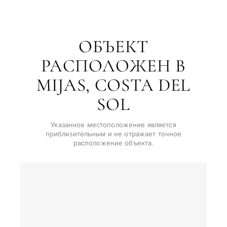
не
ОБЪЕКТ
←
Назад
РАСПОЛОЖЕН В
MIJAS, COSTA DEL
SOL
Указанное местоположение является
приблизительным и не отражает точное
расположение объекта.