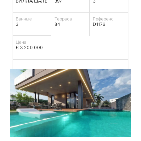
ВИЛЛА/ШАЛЕ
397
3
Ванные
Терраса
Референс
3
84
D1176
Цена
€ 3 200 000