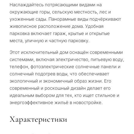
Наслаждайтесь потрясающими видами на
окружающие горы, сельскую местность, лес и
ухоженные сады. Панорамные виды подчёркивают
живописное расположение дома. Удобная
парковка включает гараж, крытые и открытые
С
места, уличную и частную парковку.
какой
Этот исключительный дом оснащён современными
целью
системами, включая электричество, питьевую воду,
вы
телефон, фотоэлектрические солнечные панели и
рассма
солнечный подогрев воды, что обеспечивает
КВИЗ
экологичный и экономичный образ жизни. Его
недви
современный и роскошный дизайн делает его
Персональная
в
идеальным выбором для тех, кто ищет стильное и
Марбе
подборка
энергоэффективное жильё в новостройке.
недвижимости
Характеристики
Консультация
Пер
в Марбелье
вто