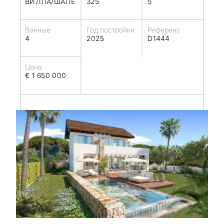
ВИЛЛА/ШАЛЕ
325
5
Ванные
Год постройки
Референс
4
2025
D1444
Цена
€ 1 650 000