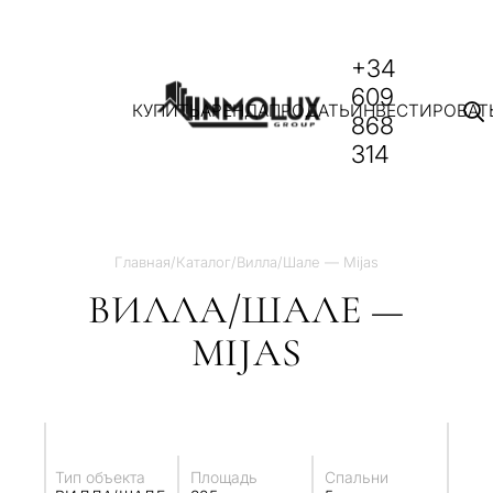
+34
609
КУПИТЬ
АРЕНДА
ПРОДАТЬ
ИНВЕСТИРОВАТ
868
314
Главная
/
Каталог
/
Вилла/Шале — Mijas
ВИЛЛА/ШАЛЕ —
MIJAS
Тип объекта
Площадь
Спальни