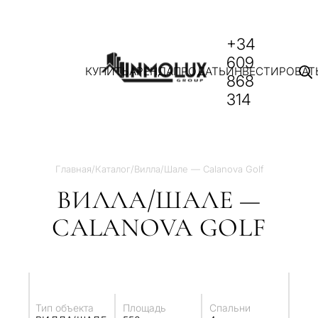
+34
609
КУПИТЬ
АРЕНДА
ПРОДАТЬ
ИНВЕСТИРОВАТ
868
314
Главная
/
Каталог
/
Вилла/Шале — Calanova Golf
ВИЛЛА/ШАЛЕ —
CALANOVA GOLF
Тип объекта
Площадь
Спальни