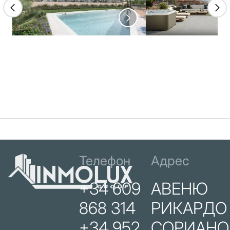
Телефон
Адрес
+34 609
АВЕНЮ
868 314
РИКАРДО
+34 952
СОРИАНО