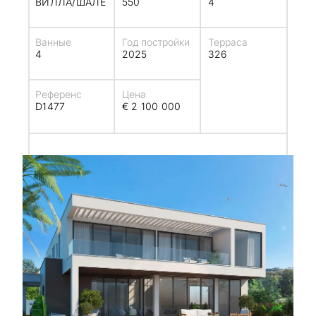
ВИЛЛА/ШАЛЕ
550
4
Ванные
Год постройки
Терраса
4
2025
326
Референс
Цена
D1477
€ 2 100 000