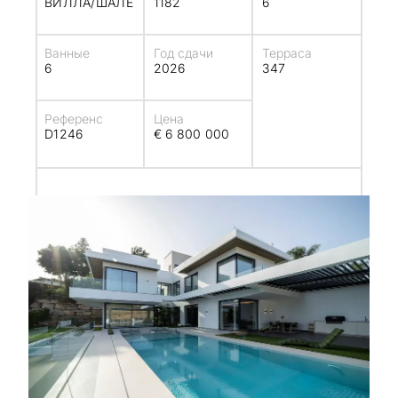
ВИЛЛА/ШАЛЕ
1182
6
Ванные
Год сдачи
Терраса
6
2026
347
Референс
Цена
D1246
€ 6 800 000