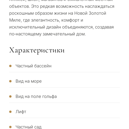
Персональная
в
объектов. Это редкая возможность наслаждаться
роскошным образом жизни на Новой Золотой
Марбе
подборка
Миле, где элегантность, комфорт и
исключительный дизайн объединяются, создавая
недвижимости
Консультация
по‑настоящему замечательный дом.
Пер
в Марбелье
вто
Характеристики
рез
Оставьте заявку — мы
Интерес
Ответьте на несколько
для
свяжемся с вами в течение
вопросов — мы подберём
Частный бассейн
30 минут
объекты и решения под
Пер
ваш запрос с учётом
пос
Вид на море
✓
Без спама и рекламы
бюджета, целей и
пр
✓
Только 1 экспертный ответ
юридических нюансов
✓
Конфиденциально
Вид на поле гольфа
З
Ин
КОН
де
Лифт
1 / 7
Отправл
Без обязательств •
политик
Пр
Частный сад