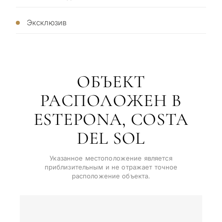
Конфиденциально • Под ваш
мо
запрос
не
Эксклюзив
←
Назад
ОБЪЕКТ
РАСПОЛОЖЕН В
ESTEPONA, COSTA
DEL SOL
Указанное местоположение является
приблизительным и не отражает точное
расположение объекта.