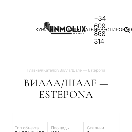
+34
609
КУПИТЬ
АРЕНДА
ПРОДАТЬ
ИНВЕСТИРОВАТ
868
314
Главная
/
Каталог
/
Вилла/Шале — Estepona
ВИЛЛА/ШАЛЕ —
ESTEPONA
Тип объекта
Площадь
Спальни