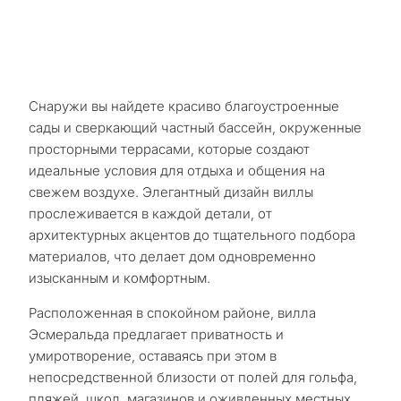
Снаружи вы найдете красиво благоустроенные
сады и сверкающий частный бассейн, окруженные
просторными террасами, которые создают
идеальные условия для отдыха и общения на
свежем воздухе. Элегантный дизайн виллы
прослеживается в каждой детали, от
архитектурных акцентов до тщательного подбора
С
материалов, что делает дом одновременно
какой
изысканным и комфортным.
целью
Расположенная в спокойном районе, вилла
вы
Эсмеральда предлагает приватность и
умиротворение, оставаясь при этом в
рассма
непосредственной близости от полей для гольфа,
КВИЗ
недви
пляжей, школ, магазинов и оживленных местных