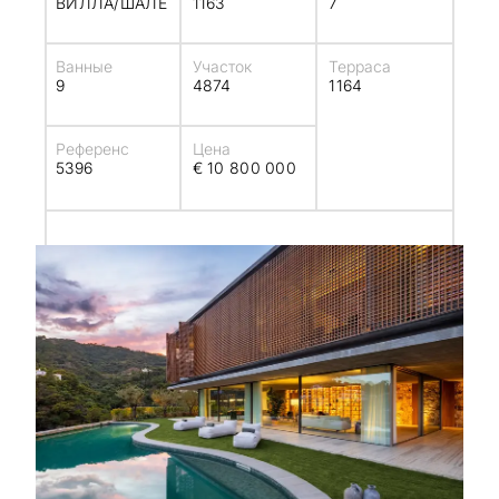
ВИЛЛА/ШАЛЕ
1163
7
Ванные
Участок
Терраса
9
4874
1164
Референс
Цена
5396
€ 10 800 000