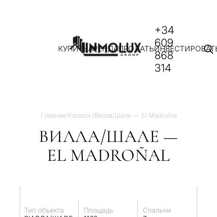
+34
609
КУПИТЬ
АРЕНДА
ПРОДАТЬ
ИНВЕСТИРОВАТ
868
314
Главная
/
Каталог
/
Вилла/Шале — El Madroñal
ВИЛЛА/ШАЛЕ —
EL MADROÑAL
Тип объекта
Площадь
Спальни