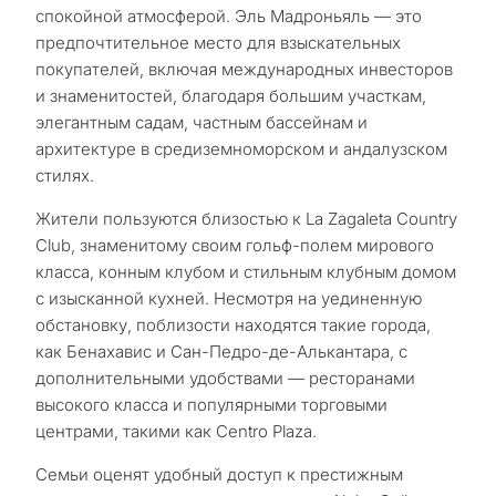
спокойной атмосферой. Эль Мадроньяль — это
предпочтительное место для взыскательных
покупателей, включая международных инвесторов
и знаменитостей, благодаря большим участкам,
элегантным садам, частным бассейнам и
архитектуре в средиземноморском и андалузском
С
стилях.
какой
Жители пользуются близостью к La Zagaleta Country
целью
Club, знаменитому своим гольф-полем мирового
класса, конным клубом и стильным клубным домом
вы
с изысканной кухней. Несмотря на уединенную
рассма
обстановку, поблизости находятся такие города,
КВИЗ
недви
как Бенахавис и Сан-Педро-де-Алькантара, с
Персональная
дополнительными удобствами — ресторанами
в
высокого класса и популярными торговыми
Марбе
подборка
центрами, такими как Centro Plaza.
недвижимости
Семьи оценят удобный доступ к престижным