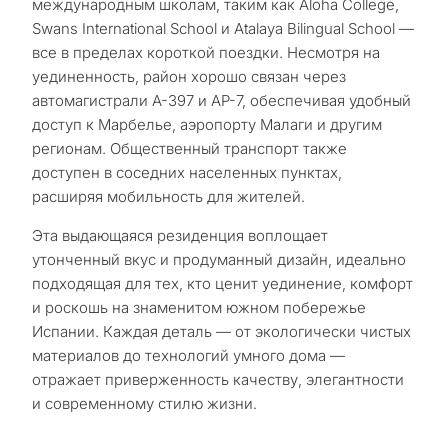
Консультация
международным школам, таким как Aloha College,
Пер
в Марбелье
Swans International School и Atalaya Bilingual School —
вто
все в пределах короткой поездки. Несмотря на
рез
Оставьте заявку — мы
Интерес
Ответьте на несколько
для
уединенность, район хорошо связан через
свяжемся с вами в течение
вопросов — мы подберём
автомагистрали A-397 и AP-7, обеспечивая удобный
30 минут
объекты и решения под
доступ к Марбелье, аэропорту Малаги и другим
Пер
ваш запрос с учётом
регионам. Общественный транспорт также
пос
✓
Без спама и рекламы
доступен в соседних населенных пунктах,
бюджета, целей и
пр
✓
Только 1 экспертный ответ
расширяя мобильность для жителей.
юридических нюансов
✓
Конфиденциально
З
Ин
Эта выдающаяся резиденция воплощает
КОН
де
утонченный вкус и продуманный дизайн, идеально
1 / 7
подходящая для тех, кто ценит уединение, комфорт
Отправл
и роскошь на знаменитом южном побережье
Без обязательств •
политик
Пр
Конфиденциально • Под ваш
Испании. Каждая деталь — от экологически чистых
мо
запрос
материалов до технологий умного дома —
не
отражает приверженность качеству, элегантности
и современному стилю жизни.