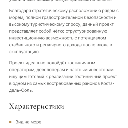
вы
рассма
Благодаря стратегическому расположению рядом с
КВИЗ
недви
морем, полной градостроительной безопасности и
Персональная
высокому туристическому спросу, данный проект
в
представляет собой чётко структурированную
Марбе
подборка
инвестиционную возможность с потенциалом
стабильного и регулярного дохода после ввода в
недвижимости
эксплуатацию.
Консультация
Пер
в Марбелье
Проект идеально подойдёт гостиничным
вто
операторам, девелоперам и частным инвесторам,
рез
Оставьте заявку — мы
Интерес
ищущим готовый к реализации гостиничный проект
Ответьте на несколько
для
свяжемся с вами в течение
в одном из самых востребованных районов Коста-
вопросов — мы подберём
30 минут
дель-Соль.
объекты и решения под
Пер
ваш запрос с учётом
пос
✓
Без спама и рекламы
Характеристики
бюджета, целей и
пр
✓
Только 1 экспертный ответ
юридических нюансов
✓
Конфиденциально
З
Вид на море
Ин
КОН