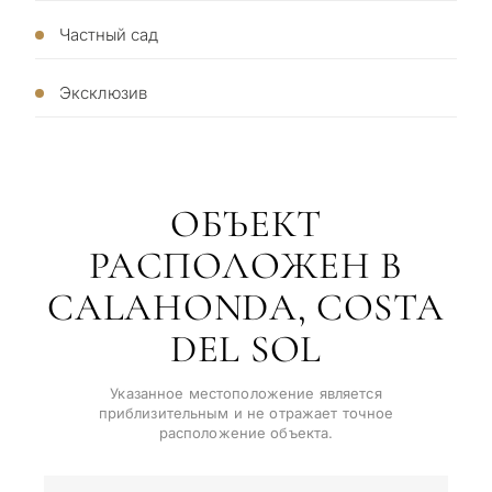
де
1 / 7
Частный сад
Отправл
Без обязательств •
политик
Пр
Конфиденциально • Под ваш
мо
Эксклюзив
запрос
не
ОБЪЕКТ
←
Назад
РАСПОЛОЖЕН В
CALAHONDA, COSTA
DEL SOL
Указанное местоположение является
приблизительным и не отражает точное
расположение объекта.