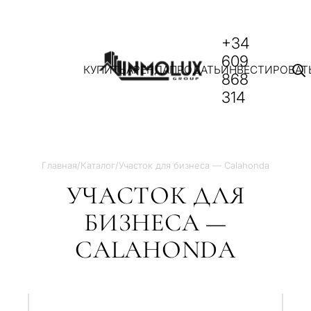
+34
609
КУПИТЬ
АРЕНДА
ПРОДАТЬ
ИНВЕСТИРОВАТ
868
314
Главная
/
Каталог
/
Участок для бизнеса — Calahonda
УЧАСТОК ДЛЯ
БИЗНЕСА —
CALAHONDA