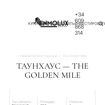
+34
609
КУПИТЬ
АРЕНДА
ПРОДАТЬ
ИНВЕСТИРОВАТ
868
314
Главная
/
Каталог
/
Таунхаус — The Golden Mile
ТАУНХАУС — THE
GOLDEN MILE
Тип объекта
Площадь
Спальни