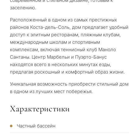
современном и стильном дизайне, готовым к
заселению.
Расположенный в одном из самых престижных
районов Коста-дель-Соль, дом предлагает удобный
доступ к элитным ресторанам, пляжным клубам,
С
международным школам и спортивным
какой
комплексам, включая теннисный ‌клуб ‌Маноло
целью
‌Сантаны. ‌Центр Марбельи ‌и ‌Пуэрто-Банус
‌находятся ‌всего в ‌нескольких ‌минутах езды,
вы
‌предлагая ‌роскошный ‌и комфортный ‌образ ‌жизни.
рассма
КВИЗ
Уникальная ‌возможность ‌приобрести стильный ‌дом
недви
‌в ‌одном ‌из ‌лучших ‌мест ‌побережья.
Персональная
в
Марбе
Характеристики
подборка
недвижимости
Частный бассейн
Консультация
Пер
в Марбелье
вто