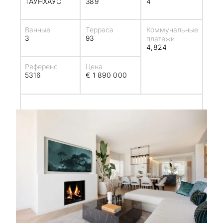
ТАУНХАУС
389
4
Ванные
Терраса
Коммунальные
3
93
платежи
4,824
Референс
Цена
5316
€ 1 890 000