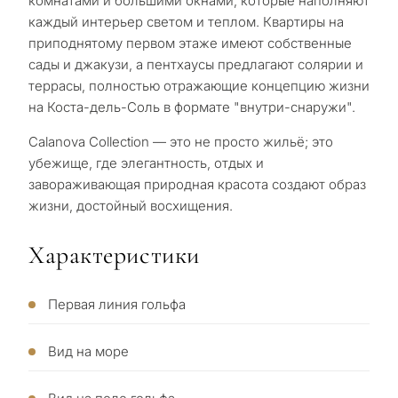
комнатами и большими окнами, которые наполняют
каждый интерьер светом и теплом. Квартиры на
приподнятому первом этаже имеют собственные
сады и джакузи, а пентхаусы предлагают солярии и
террасы, ‌полностью ‌отражающие ‌концепцию ‌жизни
на ‌Коста-дель-Соль ‌в ‌формате ‌"внутри-снаружи".
С
Calanova Collection ‌— ‌это не ‌просто ‌жильё; ‌это
какой
убежище, ‌где ‌элегантность, ‌отдых и
целью
завораживающая ‌природная ‌красота ‌создают ‌образ
вы
‌жизни, ‌достойный ‌восхищения.
рассма
КВИЗ
Характеристики
недви
Персональная
в
Первая линия гольфа
Марбе
подборка
Вид на море
недвижимости
Консультация
Пер