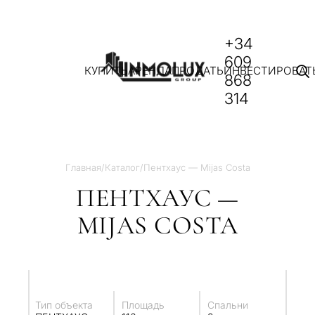
+34
609
КУПИТЬ
АРЕНДА
ПРОДАТЬ
ИНВЕСТИРОВАТ
868
314
Главная
/
Каталог
/
Пентхаус — Mijas Costa
ПЕНТХАУС —
MIJAS COSTA
Тип объекта
Площадь
Спальни