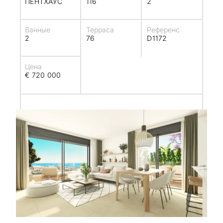
ПЕНТХАУС
116
2
Ванные
Терраса
Референс
2
76
D1172
Цена
€ 720 000