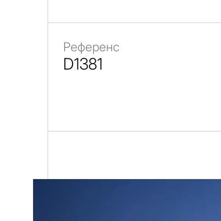
Референс
D1381