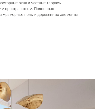
осторные окна и частные террасы
янное проживание
им пространством. Полностью
, а мраморные полы и деревянные элементы
 девелопмент
едвижимости
КОНСУЛЬТАЦИЮ
Далее →
с политикой конфиденциальности