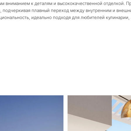
яжемся с вами в
м вниманием к деталям и высококачественной отделкой. Пр
Переезд и посто
Интересует *
опросов — мы подберём
, подчеркивая плавный переход между внутренним и внешн
аш запрос с учётом
кциональность, идеально подходя для любителей кулинарии
Инвестиционный
еских нюансов
ет
Продажа моей н
ЗАПРОСИТЬ 
нциально • Под ваш
← Назад
Отправляя, вы соглашаетесь 