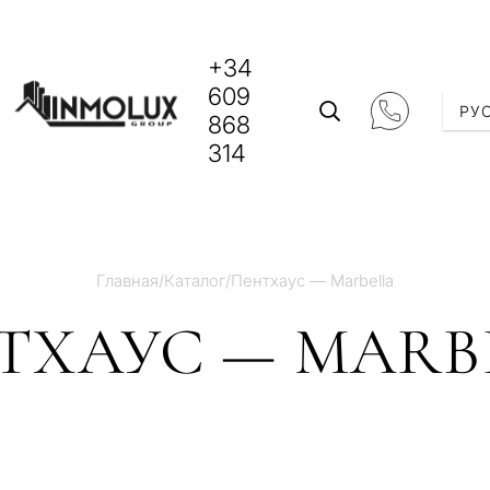
+34
609
РУ
868
314
Главная
/
Каталог
/
Пентхаус — Marbella
ТХАУС — MARB