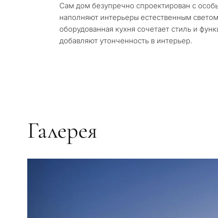
Оставьте заявку — мы св
Сам дом безупречно спроектирован с особы
течение 30 минут
Ответьте на несколько в
наполняют интерьеры естественным светом
объекты и решения под в
оборудованная кухня сочетает стиль и фун
бюджета, целей и юридич
✓
Без спама и рекламы
добавляют утонченность в интерьер.
✓
Только 1 экспертный отв
✓
Конфиденциально
1 / 7
Без обязательств • Конфиде
запрос
Галерея