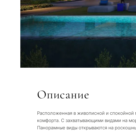
Описание
КВИЗ
Персональная
Расположенная в живописной и спокойной м
недвижимост
Консул
комфорта. С захватывающими видами на мор
Марбелье
Панорамные виды открываются на роскошные