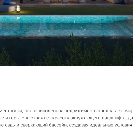
С какой целью 
рассматриваете
Марбелье?
 подборка
естности, эта великолепная недвижимость предлагает очар
и в
ьтация
е и горы, она отражает красоту окружающего ландшафта, да
Первая или втор
 сады и сверкающий бассейн, создавая идеальные условия 