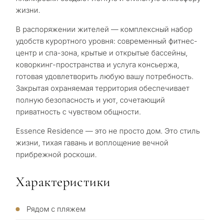
жизни.
В распоряжении жителей — комплексный набор
удобств курортного уровня: современный фитнес-
центр и спа-зона, крытые и открытые бассейны,
С
коворкинг-пространства и услуга консьержа,
какой
готовая удовлетворить любую вашу потребность.
Закрытая охраняемая территория обеспечивает
целью
полную безопасность и уют, сочетающий
вы
приватность с чувством общности.
рассма
Essence Residence — это не просто дом. Это стиль
КВИЗ
недви
жизни, тихая гавань и воплощение вечной
Персональная
в
прибрежной роскоши.
Марбе
подборка
Характеристики
недвижимости
Консультация
Пер
Рядом с пляжем
в Марбелье