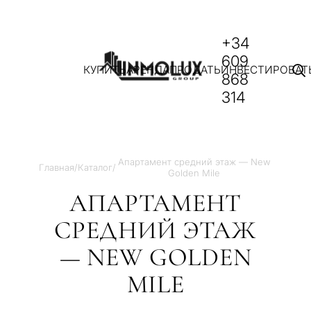
+34
609
КУПИТЬ
АРЕНДА
ПРОДАТЬ
ИНВЕСТИРОВАТ
868
314
Апартамент средний этаж — New
Главная
/
Каталог
/
Golden Mile
АПАРТАМЕНТ
СРЕДНИЙ ЭТАЖ
— NEW GOLDEN
MILE