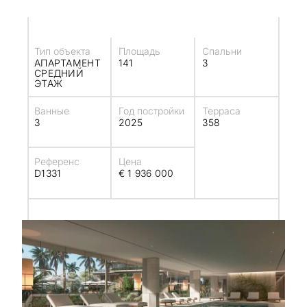
Тип объекта
Площадь
Спальни
АПАРТАМЕНТ
141
3
СРЕДНИЙ
ЭТАЖ
Ванные
Год постройки
Терраса
3
2025
358
Референс
Цена
D1331
€ 1 936 000