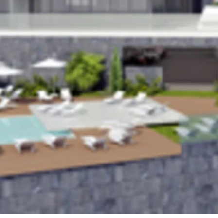
С какой целью 
рассматриваете
Марбелье?
 подборка
и в
ьтация
Первая или втор