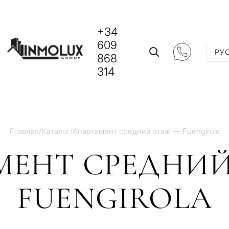
+34
609
РУ
868
314
Главная
/
Каталог
/
Апартамент средний этаж — Fuengirola
МЕНТ СРЕДНИЙ
FUENGIROLA