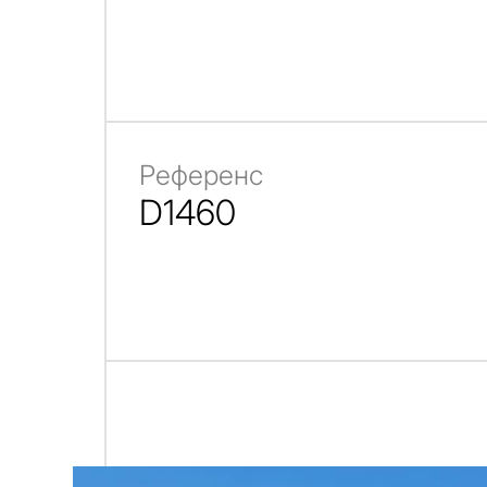
Референс
D1460