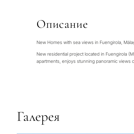
Оставьте заявку — мы св
течение 30 минут
Ответьте на несколько в
объекты и решения под в
Описание
бюджета, целей и юридич
✓
Без спама и рекламы
✓
Только 1 экспертный отв
✓
Конфиденциально
New Homes with sea views in Fuengirola, Mála
1 / 7
New residential project located in Fuengirola (M
Без обязательств • Конфиде
apartments, enjoys stunning panoramic views o
запрос
Галерея