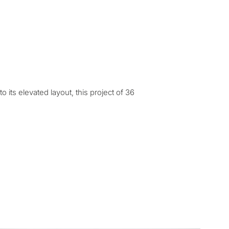
янное проживание
 девелопмент
едвижимости
 its elevated layout, this project of 36
КОНСУЛЬТАЦИЮ
Далее →
с политикой конфиденциальности