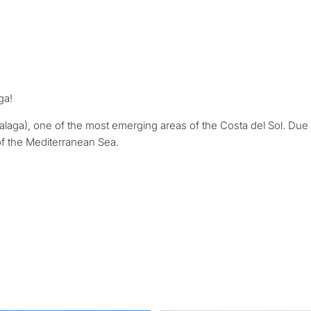
яжемся с вами в
Переезд и посто
Интересует *
опросов — мы подберём
аш запрос с учётом
Инвестиционный
еских нюансов
ет
Продажа моей н
ga!
alaga), one of the most emerging areas of the Costa del Sol. Due to
ЗАПРОСИТЬ 
нциально • Под ваш
f the Mediterranean Sea.
← Назад
Отправляя, вы соглашаетесь 