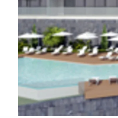
КВИЗ
Персональная
недвижимост
Консул
Марбелье