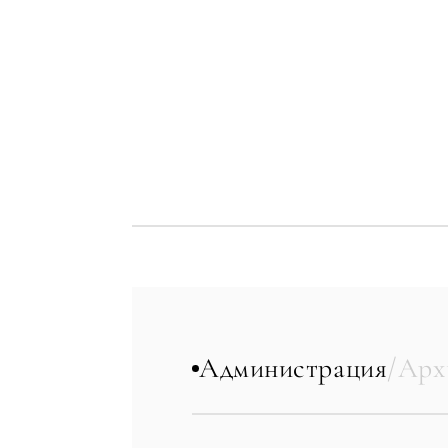
КВИЗ
Персональная
Администрация
/
Арх
недвижимост
Консул
Марбелье