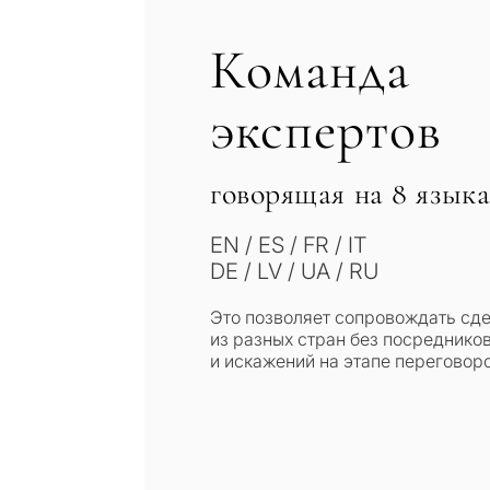
Оставьте заявку — мы св
течение 30 минут
Ответьте на несколько в
Команда
объекты и решения под в
бюджета, целей и юридич
✓
Без спама и рекламы
экспертов
✓
Только 1 экспертный отв
✓
Конфиденциально
1 / 7
говорящая на 8 языка
Без обязательств • Конфиде
запрос
EN / ES / FR / IT
DE / LV / UA / RU
Это позволяет сопровождать сд
из разных стран без посреднико
и искажений на этапе переговоро