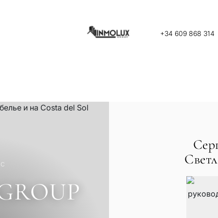
+34 609 868 314
Сер
Светл
ас
 GROUP