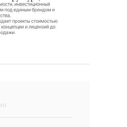
мости, инвестиционный
ми под единым брендом и
ства.
ждает проекты стоимостью
 концепции и лицензий до
родажи.
вы
 недвижимость в
во
ая резиденция для себя