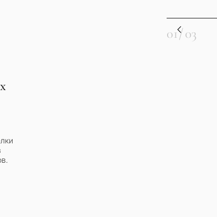
яжемся с вами в
Переезд и посто
Интересует *
опросов — мы подберём
аш запрос с учётом
01
/
03
Инвестиционный
еских нюансов
ет
Продажа моей н
х
ЗАПРОСИТЬ 
нциально • Под ваш
← Назад
Отправляя, вы соглашаетесь 
елки
в
в.