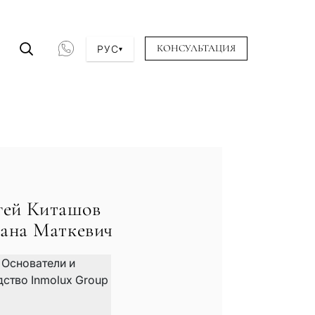
КОНСУЛЬТАЦИЯ
РУС
▾
гей Киташов
ана Маткeвич