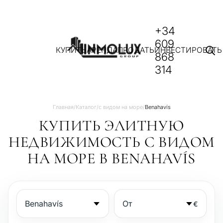
+34
609
КУПИТЬ
АРЕНДА
ПРОДАТЬ
ИНВЕСТИРОВАТЬ
868
314
Главная
/
Каталог
/
с видом на море
/
Benahavís
КУПИТЬ ЭЛИТНУЮ
НЕДВИЖИМОСТЬ С ВИДОМ
НА МОРЕ В BENAHAVÍS
€