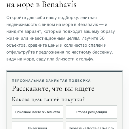
на море в Benahavís
Вид на море
Откройте для себя нашу подборку: элитная
Панорамный вид
недвижимость с видом на море в Benahavís — и
найдите вариант, который подходит вашему образу
жизни или инвестиционным целям. Изучите 50
Вид на поле для гольфа
объектов, сравните цены и количество спален и
отфильтруйте предложения по частному бассейну,
Частный сад
виду на море, саду или близости к гольфу.
С лифтом
ПЕРСОНАЛЬНАЯ ЗАКРЫТАЯ ПОДБОРКА
Расскажите, что вы ищете
Первая линия гольфа
Какова цель вашей покупки?
Эксклюзивные
Основное место жительства
Вторая резиденция
Частный бассейн
Инвестиция
Переезд на Коста-дель-Соль