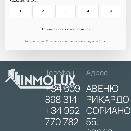
Сколько спален?
1
2
3
4
5+
Поговорить с консультантом
Без рассылок. Ответит специалист по Коста-дель-Соль.
Телефон
Адрес
+34 609
АВЕНЮ
868 314
РИКАРДО
+34 952
СОРИАНО
770 782
55.