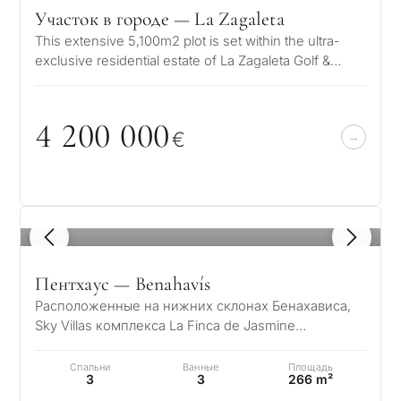
Участок в городе — La Zagaleta
This extensive 5,100m2 plot is set within the ultra-
exclusive residential estate of La Zagaleta Golf &
Country Club in the hil…
4 2
0
0
0
0
0
€
1
/ 8
Пентхаус — Benahavís
Расположенные на нижних склонах Бенахависа,
Sky Villas комплекса La Finca de Jasmine
предлагают исключительный образ жизни, где
со…
Спальни
Ванные
Площадь
3
3
266 m²