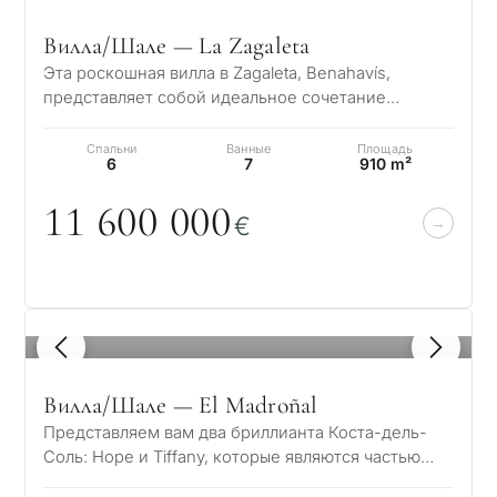
Вилла/Шале — La Zagaleta
Эта роскошная вилла в Zagaleta, Benahavís,
представляет собой идеальное сочетание
престижного расположения, захватывающих
панорамн…
Спальни
Ванные
Площадь
6
7
910 m²
11 6
0
0
0
0
0
€
1
/ 8
Вилла/Шале — El Madroñal
Представляем вам два бриллианта Коста-дель-
Соль: Hope и Tiffany, которые являются частью
нового эксклюзивного проекта Madroñal Vie…