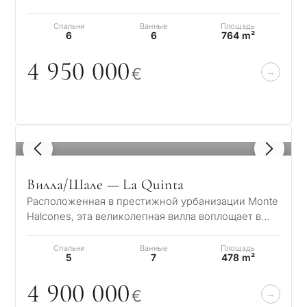
Ла-Кинта в Марбелье, известном своей тишин…
Спальни
Ванные
Площадь
6
6
764 m²
4 95
0
0
0
0
€
1
/ 8
Вилла/Шале — La Quinta
Расположенная в престижной урбанизации Monte
Halcones, эта великолепная вилла воплощает в
себе лучшее из современной средиземномор…
Спальни
Ванные
Площадь
5
7
478 m²
4 9
0
0
0
0
0
€