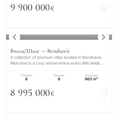
9 9
0
0
0
0
0
€
1
/ 8
Вилла/Шале — Benahavís
A collection of premium villas located in Benahavís.
Welcome to a cosy retreat where every little detail
speaks to its elegance, w…
Спальни
Ванные
Площадь
6
6
863 m²
8 995
0
0
0
€