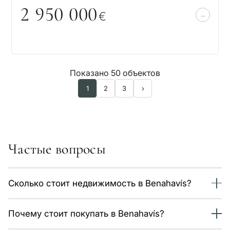
2 95
0
0
0
0
€
Показано 50 объектов
1
2
3
›
Частые вопросы
Сколько стоит недвижимость в Benahavís?
Сейчас в каталоге 59 объектов в Benahavís, цены от 535
Почему стоит покупать в Benahavís?
000 €. Средняя цена — около 8 100 €/м² в зависимости
от типа и расположения. Данные обновляются