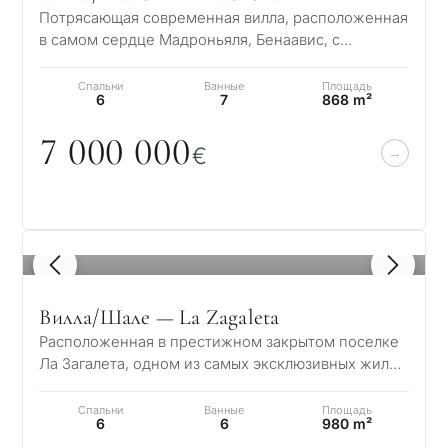
Потрясающая современная вилла, расположенная
в самом сердце Мадроньяля, Бенаавис, с
захватывающим панорамным видом на море. Этот
р…
Спальни
Ванные
Площадь
6
7
868 m²
С
7
0
0
0
0
0
0
какой
€
целью
вы
рассма
КВИЗ
1
/ 8
недви
Персональная
в
Вилла/Шале — La Zagaleta
Марбе
Расположенная в престижном закрытом поселке
подборка
Ла Загалета, одном из самых эксклюзивных жилых
недвижимости
комплексов Европы, эта исключительная в…
Консультация
Спальни
Ванные
Площадь
Пер
6
6
980 m²
в Марбелье
вто