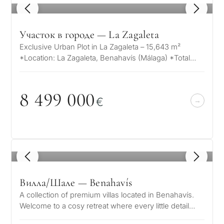
1
/ 8
Участок в городе — La Zagaleta
Exclusive Urban Plot in La Zagaleta – 15,643 m²
*Location: La Zagaleta, Benahavís (Málaga) *Total
Plot Area: 15,643 m² *Maximum Bu…
8 499
0
0
0
€
1
/ 8
Вилла/Шале — Benahavís
A collection of premium villas located in Benahavís.
Welcome to a cosy retreat where every little detail
speaks to its elegance, w…