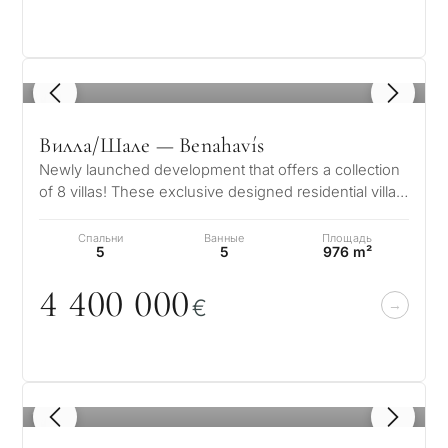
1
/ 8
Вилла/Шале — Benahavís
Newly launched development that offers a collection
of 8 villas! These exclusive designed residential villas
are further laced wit…
Спальни
Ванные
Площадь
5
5
976 m²
4 4
0
0
0
0
0
€
1
/ 4