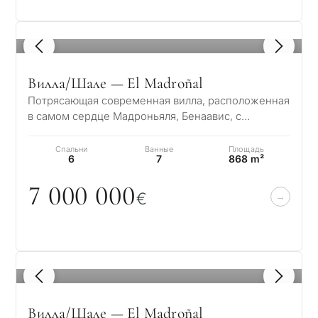
1
/ 8
Вилла/Шале — El Madroñal
Потрясающая современная вилла, расположенная
в самом сердце Мадроньяля, Бенаавис, с
захватывающим панорамным видом на море. Этот
р…
Спальни
Ванные
Площадь
6
7
868 m²
7
0
0
0
0
0
0
€
1
/ 8
Вилла/Шале — El Madroñal