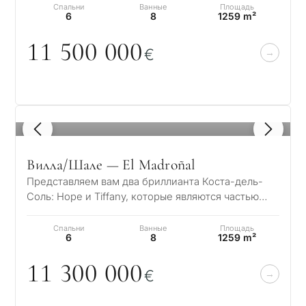
Спальни
Ванные
Площадь
6
8
1259 m²
11 5
0
0
0
0
0
€
1
/ 8
Вилла/Шале — El Madroñal
Представляем вам два бриллианта Коста-дель-
Соль: Hope и Tiffany, которые являются частью
нового эксклюзивного проекта Madroñal Vie…
Спальни
Ванные
Площадь
6
8
1259 m²
11 3
0
0
0
0
0
€