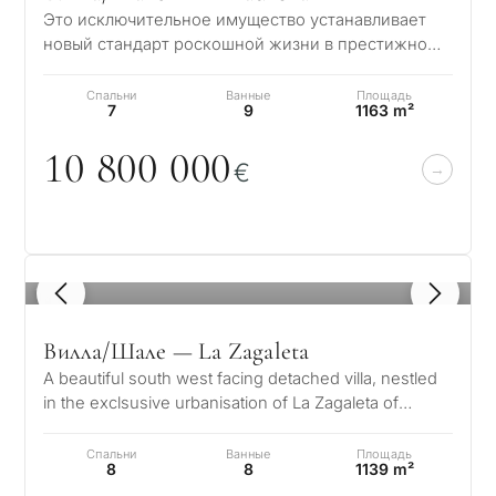
Это исключительное имущество устанавливает
новый стандарт роскошной жизни в престижном
районе Эль Мадроньяль, расположенном на хол…
Спальни
Ванные
Площадь
7
9
1163 m²
1
0
8
0
0
0
0
0
€
1
/ 8
Вилла/Шале — La Zagaleta
A beautiful south west facing detached villa, nestled
in the exclsusive urbanisation of La Zagaleta of
Benahavis on the Costa del…
Спальни
Ванные
Площадь
8
8
1139 m²