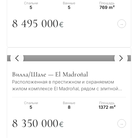
Спальни
Ванные
Площадь
5
5
769 m²
8 495
0
0
0
€
1
/ 8
Вилла/Шале — El Madroñal
Расположенная в престижном и охраняемом
жилом комплексе El Madroñal, рядом с элитной
урбанизацией La Zagaleta в Бенахависе – Марбе…
Спальни
Ванные
Площадь
5
8
1372 m²
8 35
0
0
0
0
€