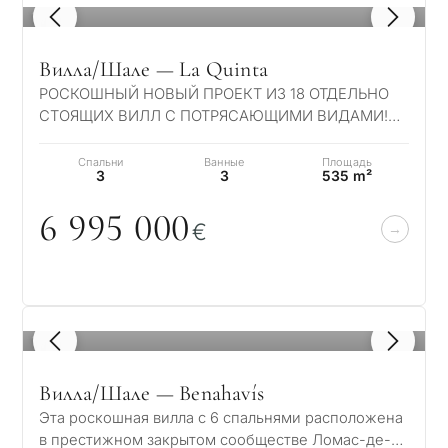
1
/ 8
Вилла/Шале — La Quinta
РОСКОШНЫЙ НОВЫЙ ПРОЕКТ ИЗ 18 ОТДЕЛЬНО
СТОЯЩИХ ВИЛЛ С ПОТРЯСАЮЩИМИ ВИДАМИ!
Этот элитный проект из 18 дизайнерских
устойчивых вилл р…
Спальни
Ванные
Площадь
3
3
535 m²
6 995
0
0
0
€
1
/ 8
Вилла/Шале — Benahavís
Эта роскошная вилла с 6 спальнями расположена
в престижном закрытом сообществе Ломас-де-