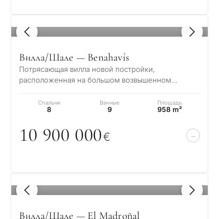
1
/ 8
Вилла/Шале — Benahavís
Потрясающая вилла новой постройки,
расположенная на большом возвышенном
участке, предлагает жителям эксклюзивный и
изысканный обра…
Спальни
Ванные
Площадь
8
9
958 m²
1
0
9
0
0
0
0
0
€
1
/ 8
Вилла/Шале — El Madroñal