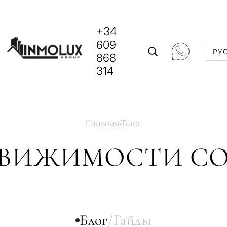
+34
609
РУ
868
314
Главная
/
Блог
ДВИЖИМОСТИ COS
Блог
/
Гайды