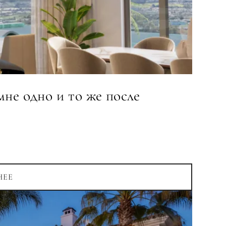
янное проживание
 девелопмент
едвижимости
КОНСУЛЬТАЦИЮ
не одно и то же после
Далее →
с политикой конфиденциальности
НЕЕ