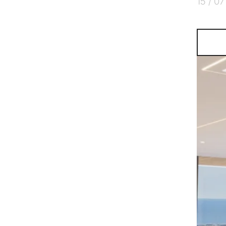
15 / 07
КВИЗ
Персональная
недвижимост
Консул
Марбелье