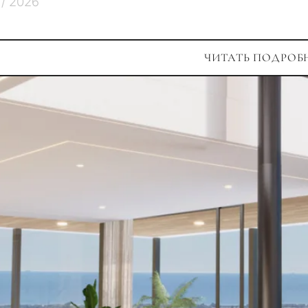
 / 2026
ЧИТАТЬ ПОДРОБ
С какой целью 
рассматриваете
Марбелье?
 подборка
и в
ьтация
Первая или втор