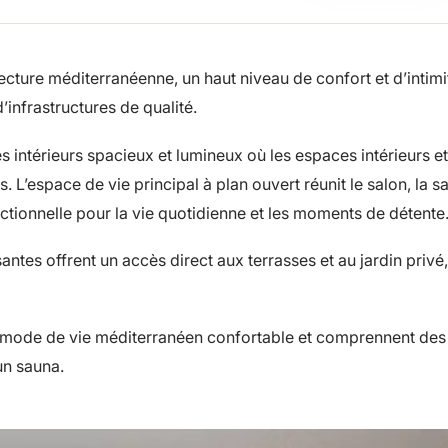
ture méditerranéenne, un haut niveau de confort et d’intimit
’infrastructures de qualité.
es intérieurs spacieux et lumineux où les espaces intérieurs et
 L’espace de vie principal à plan ouvert réunit le salon, la sa
tionnelle pour la vie quotidienne et les moments de détente
tes offrent un accès direct aux terrasses et au jardin privé,
Dans quel but en
bien à Marbella 
onnalisée de
n mode de vie méditerranéen confortable et comprennent des
un sauna.
iers à
Résidence princip
tation
moi