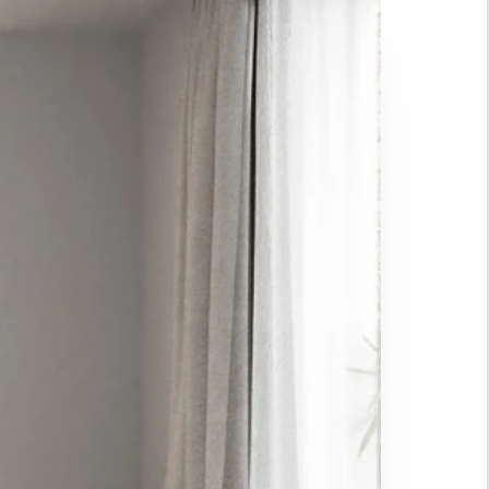
 résidence permanente
investissement
DER UNE
LTATION
Suivant →
la politique de confidentialité