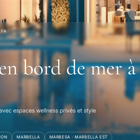
AYA
 en bord de mer à
avec espaces wellness privés et style
ION
MARBELLA
MARBESA · MARBELLA EST