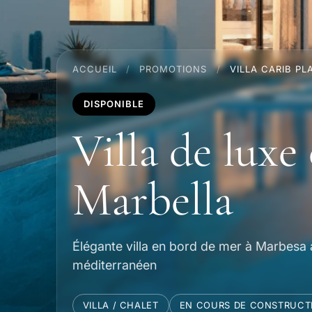
ACCUEIL
/
PROMOTIONS
/
VILLA CARIB PL
DISPONIBLE
Villa de luxe
Marbella
Élégante villa en bord de mer à Marbesa 
méditerranéen
VILLA / CHALET
EN COURS DE CONSTRUCT