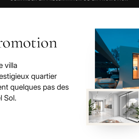
promotion
 villa
stigieux quartier
ment quelques pas des
l Sol.