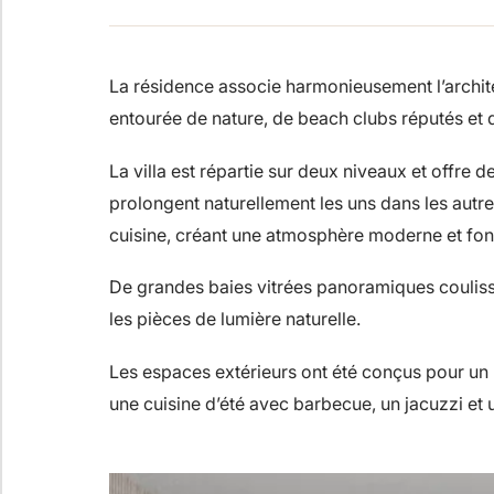
La résidence associe harmonieusement l’architec
entourée de nature, de beach clubs réputés et d
La villa est répartie sur deux niveaux et offre d
prolongent naturellement les uns dans les autres.
cuisine, créant une atmosphère moderne et fonc
De grandes baies vitrées panoramiques coulissan
les pièces de lumière naturelle.
QUESTIONNAIRE
Sélection pers
Les espaces extérieurs ont été conçus pour u
une cuisine d’été avec barbecue, un jacuzzi et 
biens immobil
Consul
Marbella