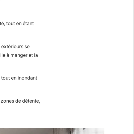
é, tout en étant
 extérieurs se
lle à manger et la
.
 tout en inondant
visagez-vous un
?
 zones de détente,
ale ou secondaire pour