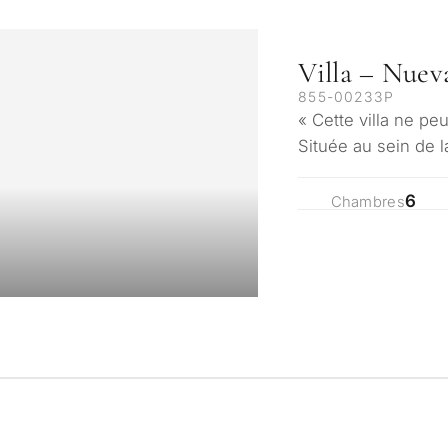
Villa – Nuev
855-00233P
« Cette villa ne peu
Située au sein de
Los Olivos à Nuev
6
Chambres
Dans quel but en
bien à Marbella 
onnalisée de
iers à
Résidence princip
tation
moi