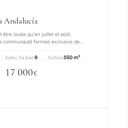
a Andalucía
t être louée qu'en juillet et août.
 la communauté fermée exclusive de
a And…
6
550 m²
Salles De Bain
Surface
17
0
0
0
€
visagez-vous un
?
ale ou secondaire pour