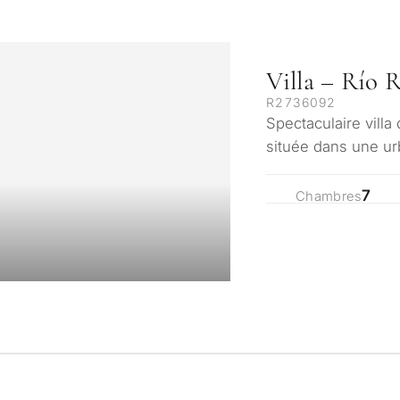
Villa – Río R
R2736092
Spectaculaire villa
située dans une urb
dispose d'une sur
7
Chambres