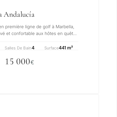
 résidence permanente
a Andalucía
investissement
en première ligne de golf à Marbella,
ivé et confortable aux hôtes en quête
DER UNE
4
441 m²
Salles De Bain
Surface
LTATION
Suivant →
15
0
0
0
€
la politique de confidentialité