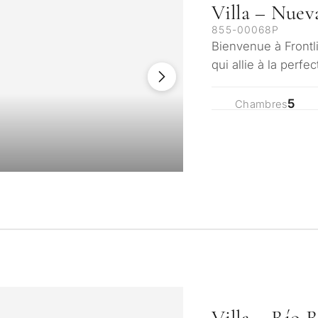
Villa – Nuev
855-00068P
Bienvenue à Frontl
qui allie à la perf
une touche raffin
5
Chambres
Villa – Río R