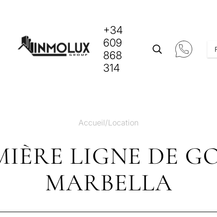
+34
609
868
314
Accueil
/
Location
MIÈRE LIGNE DE G
MARBELLA