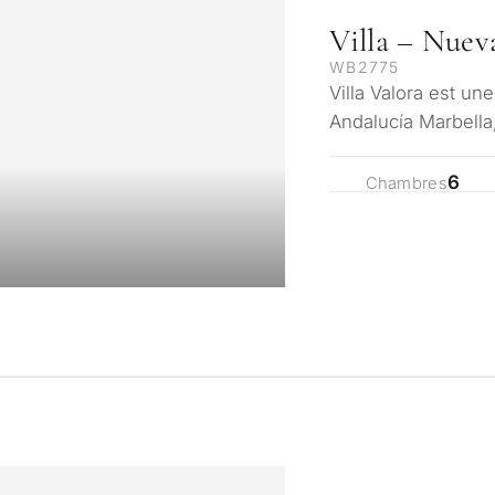
Villa – Nuev
WB2775
Villa Valora est un
Andalucía Marbella
orientée au sud a
6
Chambres