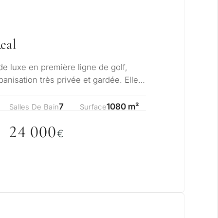
eal
 de luxe en première ligne de golf,
anisation très privée et gardée. Elle
f…
7
1080 m²
Salles De Bain
Surface
24
0
0
0
€