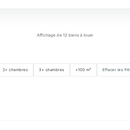
№
Bord de plage
Affichage de 12 biens à louer
Vue golf
J
2+ chambres
3+ chambres
+100 m²
Effacer les fil
Première ligne de golf
E