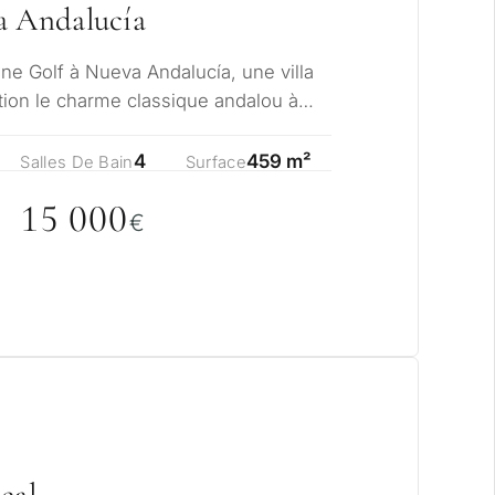
a Andalucía
ine Golf à Nueva Andalucía, une villa
ection le charme classique andalou à
é…
4
459 m²
Salles De Bain
Surface
15
0
0
0
€
eal