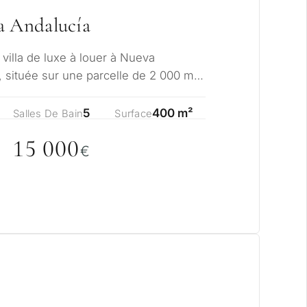
a Andalucía
e villa de luxe à louer à Nueva
, située sur une parcelle de 2 000 m²
u cœur…
5
400 m²
Salles De Bain
Surface
15
0
0
0
€