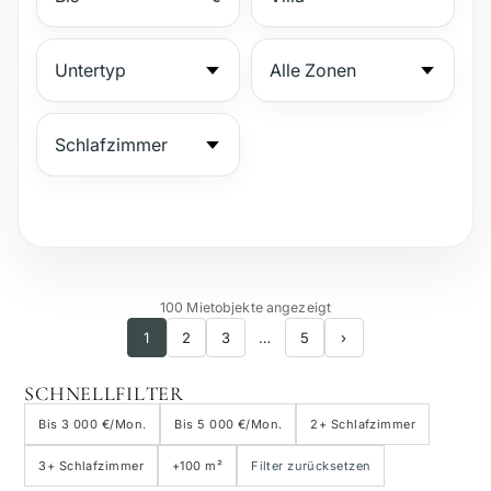
№
100 Mietobjekte angezeigt
1
2
3
…
5
›
Bewachte Anlage
SCHNELLFILTER
Strandnähe
Bis 3 000 €/Mon.
Bis 5 000 €/Mon.
2+ Schlafzimmer
3+ Schlafzimmer
+100 m²
Filter zurücksetzen
Meerblick