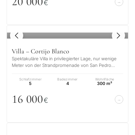
2
0
0
0
0
€
1
/ 8
Villa – Cortijo Blanco
Spektakuläre Villa in privilegierter Lage, nur wenige
Meter von der Strandpromenade von San Pedro
entfernt. Diese Villa ist zur Ku…
Schlafzimmer
Badezimmer
Wohnfläche
5
4
300 m²
16
0
0
0
€