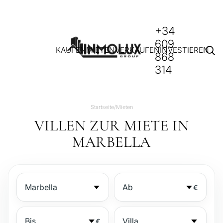
+34
609
KAUFEN
MIETEN
VERKAUFEN
INVESTIEREN
868
314
Startseite
/
Mieten
VILLEN ZUR MIETE IN
MARBELLA
€
€