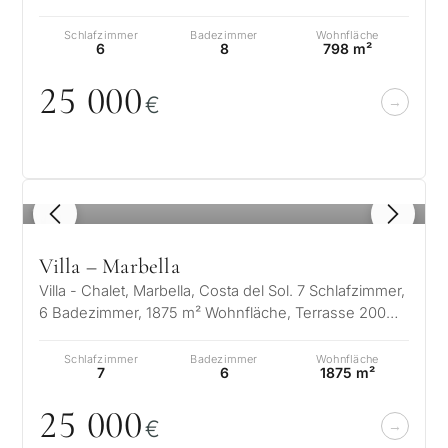
Raffinesse, Komfort und Lage. Nur wenige…
Schlafzimmer
Badezimmer
Wohnfläche
6
8
798 m²
25
0
0
0
€
1
/ 8
Villa – Marbella
Villa - Chalet, Marbella, Costa del Sol. 7 Schlafzimmer,
6 Badezimmer, 1875 m² Wohnfläche, Terrasse 200
m², Garten/Grundstück 4200…
Schlafzimmer
Badezimmer
Wohnfläche
7
6
1875 m²
25
0
0
0
€