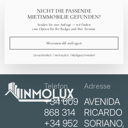
NICHT DIE PASSENDE
MIETIMMOBILIE GEFUNDEN?
Senden Sie eine Anfrage — wir finden
eine Option für Ihr Budget und Ihre Termine
Mietauswahl anfragen
Unverbindlich / Vertraulich / Maßgeschneidert
Telefon
Adresse
+34 609
AVENIDA
868 314
RICARDO
+34 952
SORIANO,