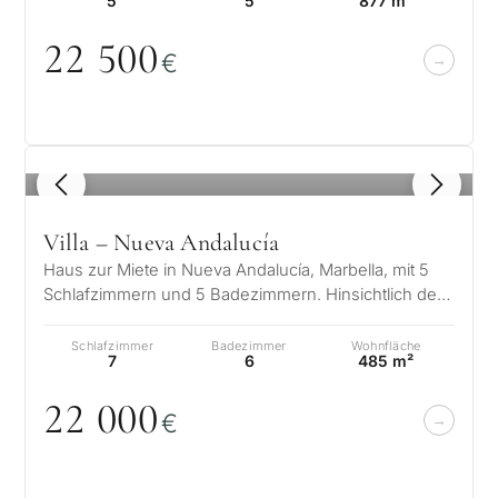
5
5
877 m²
22 5
0
0
€
1
/ 8
Villa – Nueva Andalucía
Haus zur Miete in Nueva Andalucía, Marbella, mit 5
Schlafzimmern und 5 Badezimmern. Hinsichtlich der
Abmessungen weist die Immobil…
Schlafzimmer
Badezimmer
Wohnfläche
7
6
485 m²
22
0
0
0
€