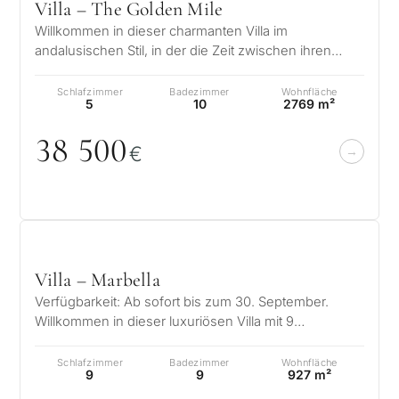
Villa – The Golden Mile
Willkommen in dieser charmanten Villa im
andalusischen Stil, in der die Zeit zwischen ihren
maurischen Einflüssen stillzustehen sc…
Schlafzimmer
Badezimmer
Wohnfläche
5
10
2769 m²
38 5
0
0
€
Villa – Marbella
Verfügbarkeit: Ab sofort bis zum 30. September.
Willkommen in dieser luxuriösen Villa mit 9
Schlafzimmern im exklusiven und äußers…
Schlafzimmer
Badezimmer
Wohnfläche
9
9
927 m²