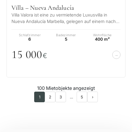
Villa – Nueva Andalucía
Villa Valora ist eine zu vermietende Luxusvilla in
Nueva Andalucía Marbella, gelegen auf einem nach
Süden ausgerichteten Grundstüc…
Schlafzimmer
Badezimmer
Wohnfläche
6
5
400 m²
15
0
0
0
€
100 Mietobjekte angezeigt
1
2
3
…
5
›