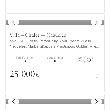
1
/ 8
Villa – Chalet — Nagüeles
z
AVAILABLE NOW Introducing Your Dream Villa in
S
Nagueles, Marbella&apos;s Prestigious Golden Mile
e
Nestled in the exclusive enclave o…
I
Schlafzimmer
Badezimmer
Wohnfläche
6
6
369 m²
i
FRAGEBOGEN
25
0
0
0
€
M
Beratung
Persönliche
i
Immobilienauswahl
B
Senden Sie Ihre
Anfrage – wir
in Marbella
1
/ 8
melden uns
Ihr Interesse *