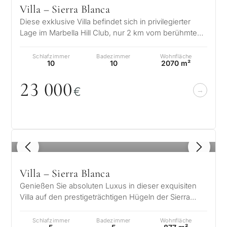
innerhalb von 30
Villa – Sierra Blanca
Beantworten Sie einige Fragen und
Minuten
wir wählen Immobilien und Lösungen
Diese exklusive Villa befindet sich in privilegierter
passend zu Budget, Zielen und
Lage im Marbella Hill Club, nur 2 km vom berühmten
Kein Spam, keine
Marbella Club und Puente…
rechtlichen Anforderungen aus.
✓
Werbung
Schlafzimmer
Badezimmer
Wohnfläche
Nur 1
10
10
2070 m²
✓
BERATUN
Expertenantwort
23
0
0
0
1 / 7
✓
Vertraulich
ANFRAGE
€
Unverbindlich • Vertraulich • Individuell
Mit dem Absenden akzep
Sie die Datenschutzerkl
1
/ 8
Villa – Sierra Blanca
Genießen Sie absoluten Luxus in dieser exquisiten
Villa auf den prestigeträchtigen Hügeln der Sierra
Blanca. Nach den höchsten Sta…
Z
Schlafzimmer
Badezimmer
Wohnfläche