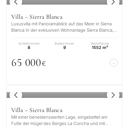
1
/ 8
Mehr Kriterien
Villa – Sierra Blanca
Luxusvilla mit Panoramablick auf das Meer in Sierra
Blanca In der exklusiven Wohnanlage Sierra Blanca,
an der emblematischen Golde…
Schlafzimmer
Badezimmer
Wohnfläche
8
9
1552 m²
65
0
0
0
€
1
/ 8
Villa – Sierra Blanca
Mit einer beneidenswerten Lage, eingebettet am
Fuße der Hügel des Berges La Concha und mit