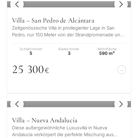
1
/ 8
Villa – San Pedro de Alcántara
Zeitgenössische Villa in privilegierter Lage in San
Pedro, nur 150 Meter von der Strandpromenade und
vom Meer entfernt, in Linda V…
Schlafzimmer
Badezimmer
Wohnfläche
5
3
590 m²
25 3
0
0
€
1
/ 8
Villa – Nueva Andalucía
Diese außergewöhnliche Luxusvilla in Nueva
Andalucía verkörpert die perfekte Mischung aus