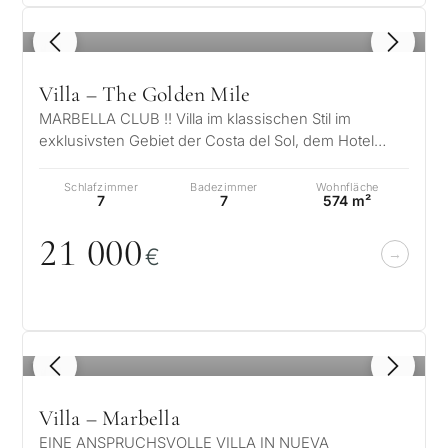
1
/ 8
Villa – The Golden Mile
MARBELLA CLUB !! Villa im klassischen Stil im
exklusivsten Gebiet der Costa del Sol, dem Hotel
Marbella Club !! Wohnanlage Marbell…
Schlafzimmer
Badezimmer
Wohnfläche
7
7
574 m²
21
0
0
0
€
1
/ 8
Villa – Marbella
EINE ANSPRUCHSVOLLE VILLA IN NUEVA