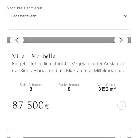
Nach Preis sortieren
Panoramablick
Golfplatzblick
1
/ 8
Privater Garten
Villa – Marbella
Eingebettet in die natürliche Vegetation der Ausläufer
Mit Aufzug
der Sierra Blanca und mit Blick auf das Mittelmeer und
2 Kontinente wurde d…
Schlafzimmer
Badezimmer
Wohnfläche
Erste Golfreihe
8
8
3152 m²
87 5
0
0
€
Exklusiv
Privater Pool