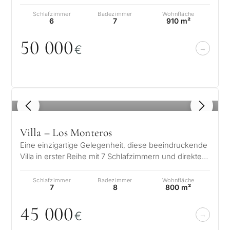
herrlichem Blick auf das glitzernde Mit…
Schlafzimmer
Badezimmer
Wohnfläche
6
7
910 m²
5
0
0
0
0
€
1
/ 8
Villa – Los Monteros
Eine einzigartige Gelegenheit, diese beeindruckende
Villa in erster Reihe mit 7 Schlafzimmern und direktem
Strandzugang im exklusi…
Schlafzimmer
Badezimmer
Wohnfläche
7
8
800 m²
45
0
0
0
€