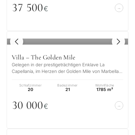
37 5
0
0
€
1
/ 8
Villa – The Golden Mile
Gelegen in der prestigeträchtigen Enklave La
Capellanía, im Herzen der Golden Mile von Marbella,
erhebt sich dieses prächtige Anwe…
Schlafzimmer
Badezimmer
Wohnfläche
20
21
1785 m²
3
0
0
0
0
€