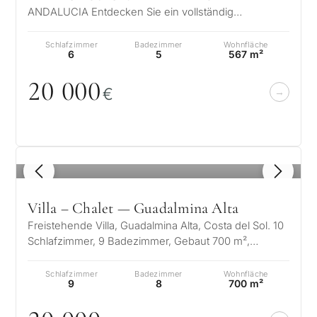
ANDALUCIA Entdecken Sie ein vollständig
renoviertes Haus mit professionellen
Sicherheitssysteme…
Schlafzimmer
Badezimmer
Wohnfläche
6
5
567 m²
2
0
0
0
0
€
1
/ 8
Villa – Chalet — Guadalmina Alta
Freistehende Villa, Guadalmina Alta, Costa del Sol. 10
Schlafzimmer, 9 Badezimmer, Gebaut 700 m²,
Terrasse 500 m², Garten/Grundstü…
Schlafzimmer
Badezimmer
Wohnfläche
9
8
700 m²