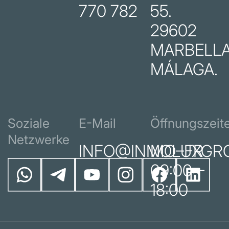
770 782
55.
29602
MARBELLA
MÁLAGA.
Soziale
E-Mail
Öffnungszeit
Netzwerke
INFO@INMOLUXGR
MO–FR
09:00 –
18:00