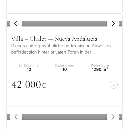
1
/ 8
Villa – Chalet — Nueva Andalucía
Dieses außergewöhnliche andalusische Anwesen
befindet sich hinter privaten Toren in der
renommierten Strand Enklave von Atalaya Rí…
Schlafzimmer
Badezimmer
Wohnfläche
10
10
1290 m²
42
0
0
0
€
1
/ 8