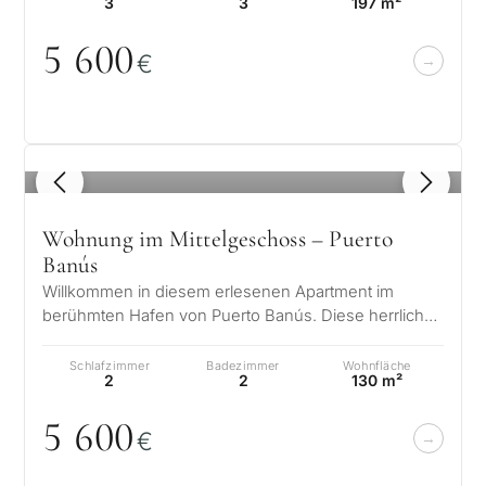
3
3
197 m²
5 6
0
0
€
1
/ 8
Wohnung im Mittelgeschoss – Puerto
Banús
Willkommen in diesem erlesenen Apartment im
berühmten Hafen von Puerto Banús. Diese herrliche
Residenz ist nicht nur wunderschön g…
Schlafzimmer
Badezimmer
Wohnfläche
z
2
2
130 m²
S
5 6
0
0
€
e
I