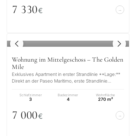
7 33
0
€
1
/ 8
Wohnung im Mittelgeschoss – The Golden
Mile
Exklusives Apartment in erster Strandlinie **Lage:**
Direkt an der Paseo Marítimo, erste Strandlinie
**Aussicht:** Panoramablick v…
Schlafzimmer
Badezimmer
Wohnfläche
3
4
270 m²
7
0
0
0
€