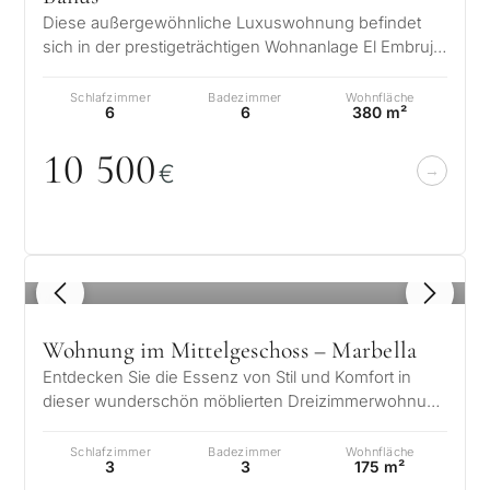
Diese außergewöhnliche Luxuswohnung befindet
sich in der prestigeträchtigen Wohnanlage El Embrujo
Banús, nur 750 Meter von Puerto…
Schlafzimmer
Badezimmer
Wohnfläche
6
6
380 m²
1
0
5
0
0
€
1
/ 8
Wohnung im Mittelgeschoss – Marbella
Entdecken Sie die Essenz von Stil und Komfort in
dieser wunderschön möblierten Dreizimmerwohnung
in Benalús, einer exklusiven, neu…
Schlafzimmer
Badezimmer
Wohnfläche
3
3
175 m²