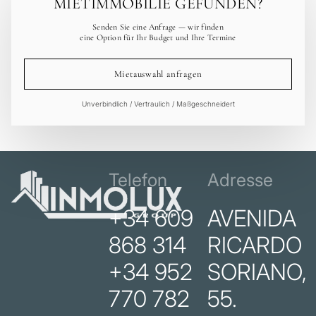
MIETIMMOBILIE GEFUNDEN?
Senden Sie eine Anfrage — wir finden
eine Option für Ihr Budget und Ihre Termine
Mietauswahl anfragen
Unverbindlich / Vertraulich / Maßgeschneidert
Telefon
Adresse
+34 609
AVENIDA
868 314
RICARDO
+34 952
SORIANO,
770 782
55.