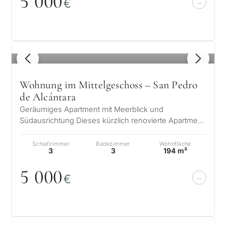
5
0
0
0
€
1
/ 8
Wohnung im Mittelgeschoss – San Pedro
de Alcántara
Geräumiges Apartment mit Meerblick und
Südausrichtung Dieses kürzlich renovierte Apartment
im zweiten Stock befindet sich in der b…
Schlafzimmer
Badezimmer
Wohnfläche
3
3
194 m²
5
0
0
0
€