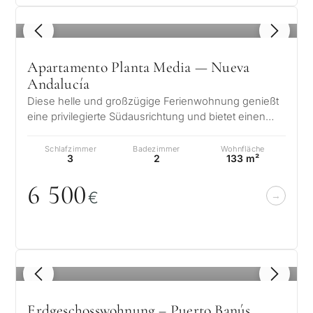
1
/ 8
Apartamento Planta Media — Nueva
Andalucía
Diese helle und großzügige Ferienwohnung genießt
eine privilegierte Südausrichtung und bietet einen
unverbauten Blick auf das Mitt…
Schlafzimmer
Badezimmer
Wohnfläche
3
2
133 m²
6 5
0
0
€
1
/ 8
Erdgeschosswohnung – Puerto Banús