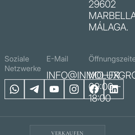
29602
MARBELLA
MÁLAGA.
Soziale
E-Mail
Öffnungszeit
Netzwerke
INFO@INMOLUXGR
MO–FR
09:00 –
18:00
VERKAUFEN