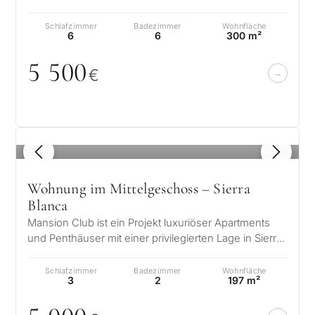
Banús, where outstanding craftsmansh…
Schlafzimmer
Badezimmer
Wohnfläche
6
6
300 m²
5 5
0
0
€
1
/ 8
Wohnung im Mittelgeschoss – Sierra
Blanca
Mansion Club ist ein Projekt luxuriöser Apartments
und Penthäuser mit einer privilegierten Lage in Sierra
Blanca, der luxuriöseste…
Schlafzimmer
Badezimmer
Wohnfläche
3
2
197 m²