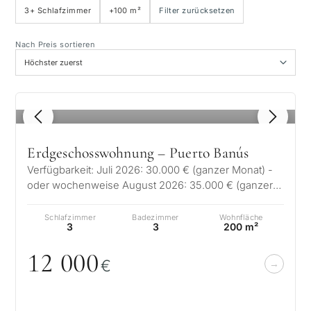
3+ Schlafzimmer
+100 m²
Filter zurücksetzen
Meerblick
Nach Preis sortieren
Panoramablick
1
/ 8
Golfplatzblick
Erdgeschosswohnung – Puerto Banús
Privater Garten
Verfügbarkeit: Juli 2026: 30.000 € (ganzer Monat) -
oder wochenweise August 2026: 35.000 € (ganzer
Monat) - oder wochenweise Erleb…
Mit Aufzug
Schlafzimmer
Badezimmer
Wohnfläche
3
3
200 m²
Erste Golfreihe
12
0
0
0
€
Exklusiv