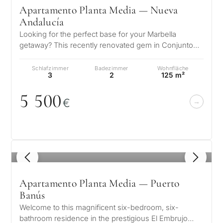
Apartamento Planta Media — Nueva
Andalucía
Looking for the perfect base for your Marbella
getaway? This recently renovated gem in Conjunto
Casaño, Nueva Andalucía is more th…
Schlafzimmer
Badezimmer
Wohnfläche
3
2
125 m²
Z
5 5
0
0
€
1
/ 8
Apartamento Planta Media — Puerto
Banús
Welcome to this magnificent six-bedroom, six-
bathroom residence in the prestigious El Embrujo