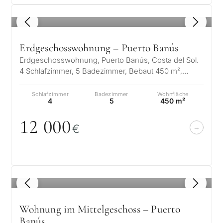
Privater Pool
1
/ 8
Mehr Kriterien
Erdgeschosswohnung – Puerto Banús
Erdgeschosswohnung, Puerto Banús, Costa del Sol.
4 Schlafzimmer, 5 Badezimmer, Bebaut 450 m²,
Terrasse 50 m². Lage: Strandseite, H…
Schlafzimmer
Badezimmer
Wohnfläche
4
5
450 m²
12
0
0
0
€
1
/ 8
Wohnung im Mittelgeschoss – Puerto
Banús