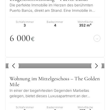
Die perfekte Immobilie im Herzen des berühmten
Puerto Banús, direkt am Strand. Eine Immobilie in
erster Strandlinie mit 3 Schlafzi…
Schlafzimmer
Badezimmer
Wohnfläche
3
4
352 m²
6
0
0
0
€
1
/ 8
Wohnung im Mittelgeschoss – The Golden
Mile
In einer der begehrtesten Gegenden Marbellas
gelegen, bietet dieses Luxusapartment an der
Golden Mile einen verfeinerten Lebenssti…
Schlafzimmer
Badezimmer
Wohnfläche