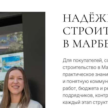
НАДЁЖ
СТРОИТ
В МАРБ
Для покупателей, 
С какой целью 
строительство в Ма
рассматриваете
практическое знан
Марбелье?
и понятную коммун
 подборка
работ, бюджета и 
и в
ьтация
подрядчиков, конт
Первая или втор
каждый этап струк