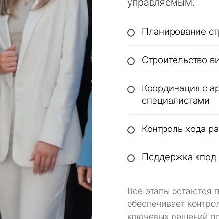
яжемся с вами в
управляемым.
Переезд и посто
Интересует *
опросов — мы подберём
аш запрос с учётом
Планирование ст
Инвестиционный
еских нюансов
ет
Строительство ви
Продажа моей н
Координация с а
ЗАПРОСИТЬ 
нциально • Под ваш
специалистами
← Назад
Отправляя, вы соглашаетесь 
Контроль хода ра
Поддержка «под 
Все этапы остаются 
обеспечивает контрол
ключевых решений п