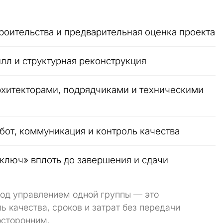
янное проживание
роительства и предварительная оценка проекта
 девелопмент
лл и структурная реконструкция
едвижимости
рхитекторами, подрядчиками и техническими
КОНСУЛЬТАЦИЮ
Далее →
с политикой конфиденциальности
бот, коммуникация и контроль качества
ключ» вплоть до завершения и сдачи
под управлением одной группы — это
ь качества, сроков и затрат без передачи
осторонним.