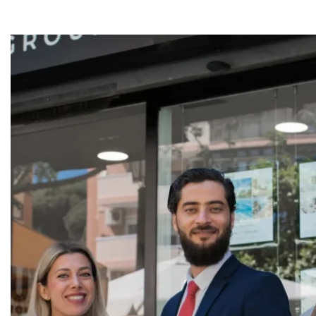
КВИЗ
Персональная
недвижимост
Консул
Марбелье