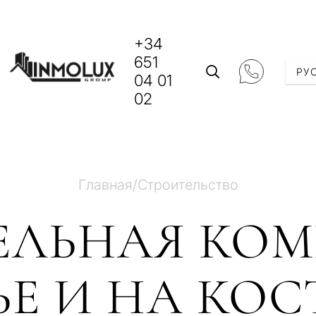
+34
651
РУ
04 01
02
Главная
/
Строительство
ЕЛЬНАЯ КОМ
Е И НА КОС