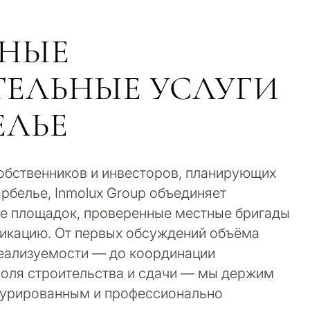
НЫЕ
ЕЛЬНЫЕ УСЛУГИ
ЕЛЬЕ
собственников и инвесторов, планирующих
вы
рбелье, Inmolux Group объединяет
 недвижимость в
ие площадок, проверенные местные бригады
икацию. От первых обсуждений объёма
реализуемости — до координации
роля строительства и сдачи — мы держим
ая резиденция для себя
турированным и профессионально