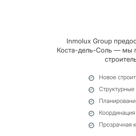
Inmolux Group предо
Коста-дель-Соль — мы п
строител
Новое строит
Структурные
Планирование
Координация 
Прозрачная к