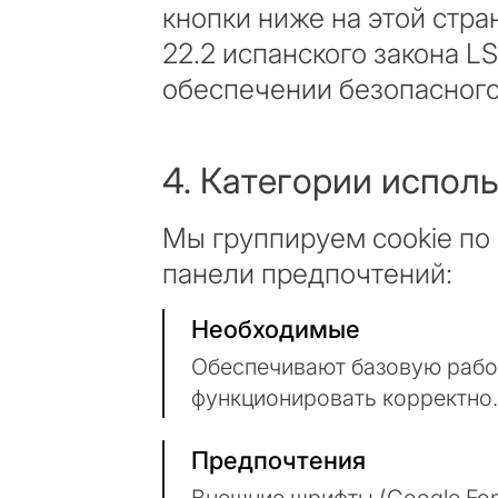
Оставьте заявку — мы св
кнопки ниже на этой стра
течение 30 минут
Ответьте на несколько в
22.2 испанского закона L
объекты и решения под в
обеспечении безопасного
бюджета, целей и юридич
✓
Без спама и рекламы
✓
Только 1 экспертный отв
✓
Конфиденциально
4. Категории испол
1 / 7
Без обязательств • Конфиде
Мы группируем cookie по
запрос
панели предпочтений:
Необходимые
Обеспечивают базовую работу
функционировать корректно.
Предпочтения