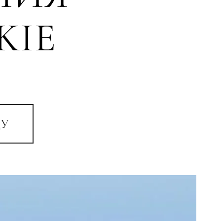
KIE
ЦУ