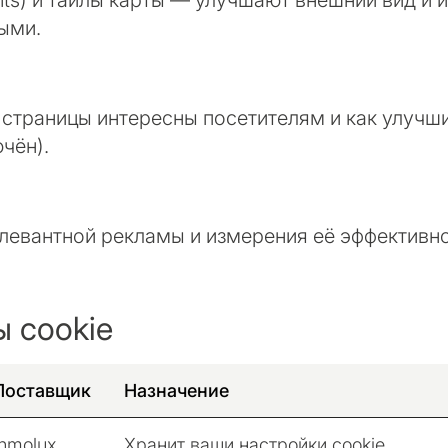
ts) и тайлы карты — улучшают внешний вид и и
ыми.
 страницы интересны посетителям и как улучш
ючён).
левантной рекламы и измерения её эффективно
ы cookie
Поставщик
Назначение
Inmolux
Хранит ваши настройки cookie,