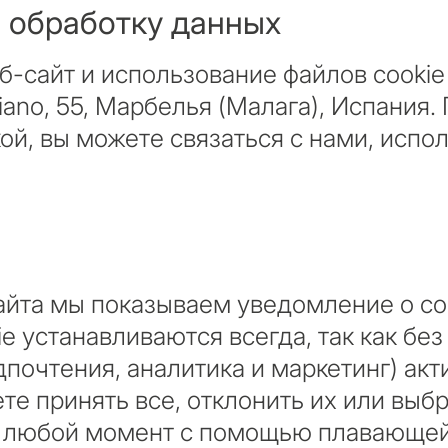
а обработку данных
б-сайт и использование файлов cookie 
riano, 55, Марбелья (Малага), Испания
ой, вы можете связаться с нами, испо
С какой целью 
йта мы показываем уведомление о coo
рассматриваете
 устанавливаются всегда, так как без
Марбелье?
 подборка
дпочтения, аналитика и маркетинг) акт
и в
ьтация
те принять все, отклонить их или выбр
Первая или втор
 любой момент с помощью плавающей 