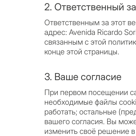
2. Ответственный з
Ответственным за этот ве
адрес: Avenida Ricardo So
связанным с этой политик
конце этой страницы.
3. Ваше согласие
КВИЗ
При первом посещении са
необходимые файлы cookie
Персональная
работать; остальные (пре
недвижимост
Консул
вашего согласия. Вы може
Марбелье
изменить своё решение в