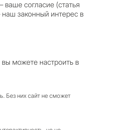
 ваше согласие (статья
янное проживание
— наш законный интерес в
 девелопмент
едвижимости
КОНСУЛЬТАЦИЮ
 вы можете настроить в
Далее →
с политикой конфиденциальности
. Без них сайт не сможет