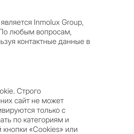
является Inmolux Group,
. По любым вопросам,
льзуя контактные данные в
вы
kie. Строго
 недвижимость в
 них сайт не может
ивируются только с
ать по категориям и
ая резиденция для себя
кнопки «Cookies» или