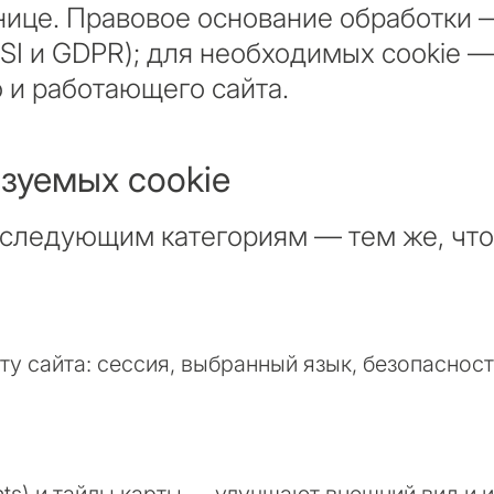
яжемся с вами в
нице. Правовое основание обработки —
Переезд и посто
Интересует *
опросов — мы подберём
SSI и GDPR); для необходимых cookie 
аш запрос с учётом
 и работающего сайта.
Инвестиционный
еских нюансов
ет
Продажа моей н
ьзуемых cookie
ЗАПРОСИТЬ 
нциально • Под ваш
 следующим категориям — тем же, что
← Назад
Отправляя, вы соглашаетесь 
 сайта: сессия, выбранный язык, безопасность