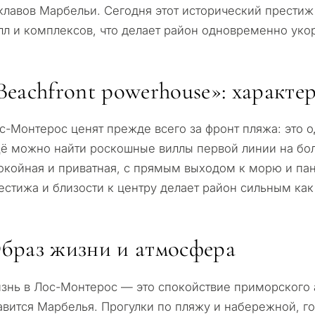
яжемся с вами в
клавов Марбельи. Сегодня этот исторический престиж
Переезд и посто
Интересует *
опросов — мы подберём
лл и комплексов, что делает район одновременно у
аш запрос с учётом
Инвестиционный
еских нюансов
ет
Beachfront powerhouse»: характе
Продажа моей н
ЗАПРОСИТЬ 
с-Монтерос ценят прежде всего за фронт пляжа: это 
нциально • Под ваш
ё можно найти роскошные виллы первой линии на бол
← Назад
Отправляя, вы соглашаетесь 
окойная и приватная, с прямым выходом к морю и па
естижа и близости к центру делает район сильным как 
браз жизни и атмосфера
знь в Лос-Монтерос — это спокойствие приморского а
авится Марбелья. Прогулки по пляжу и набережной, го