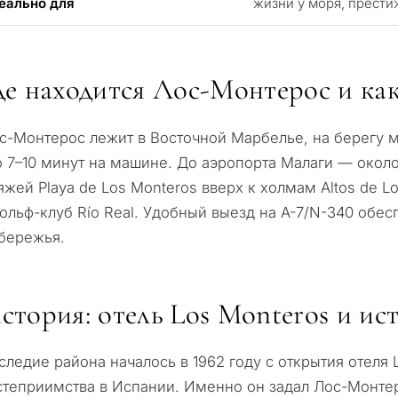
еально для
жизни у моря, прести
де находится Лос-Монтерос и как
с-Монтерос лежит в Восточной Марбелье, на берегу м
о 7–10 минут на машине. До аэропорта Малаги — около 
яжей Playa de Los Monteros вверх к холмам Altos de 
гольф-клуб Río Real. Удобный выезд на A-7/N-340 обе
бережья.
С какой целью 
рассматриваете
Марбелье?
 подборка
стория: отель Los Monteros и ис
и в
ьтация
следие района началось в 1962 году с открытия отеля
Первая или втор
степриимства в Испании. Именно он задал Лос-Монте