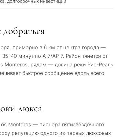
жа, долгосрочных инвестиций
 добраться
оря, примерно в 6 км от центра города —
35–40 минут по A-7/AP-7. Район тянется от
Los Monteros, рядом — долина реки Рио-Реаль
спечивает быстрое сообщение вдоль всего
вы
 недвижимость в
токи люкса
 Los Monteros — пионера пятизвёздочного
ая резиденция для себя
росу репутацию одного из первых люксовых