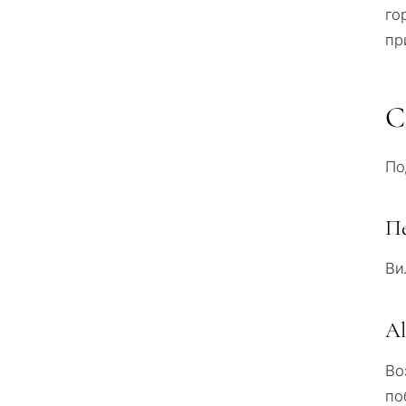
го
пр
С
По
Пе
Ви
Al
Во
по