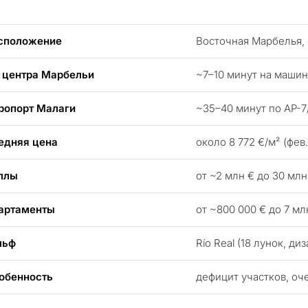
сположение
Восточная Марбелья, 
 центра Марбельи
~7–10 минут на маши
ропорт Малаги
~35–40 минут по AP-7
едняя цена
около 8 772 €/м² (фев.
ллы
от ~2 млн € до 30 млн
артаменты
от ~800 000 € до 7 мл
льф
Río Real (18 лунок, ди
обенность
дефицит участков, о