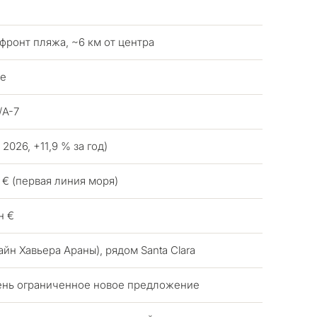
фронт пляжа, ~6 км от центра
не
/A-7
 2026, +11,9 % за год)
 € (первая линия моря)
н €
зайн Хавьера Араны), рядом Santa Clara
чень ограниченное новое предложение