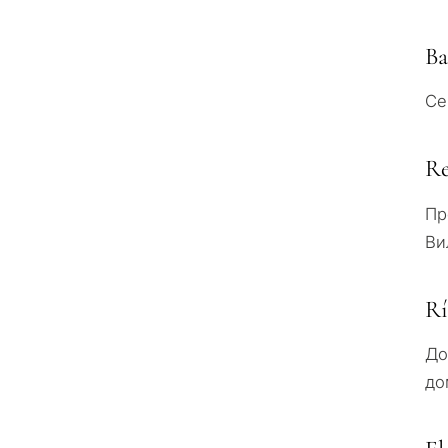
Ba
Се
Re
Пр
Ви
Rí
До
до