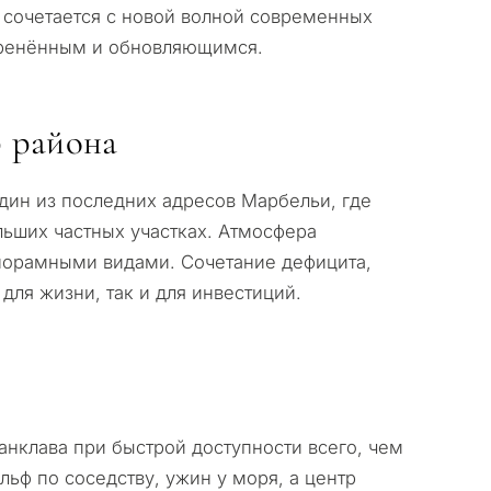
 сочетается с новой волной современных
янное проживание
коренённым и обновляющимся.
 девелопмент
р района
едвижимости
КОНСУЛЬТАЦИЮ
один из последних адресов Марбельи, где
ьших частных участках. Атмосфера
Далее →
с политикой конфиденциальности
норамными видами. Сочетание дефицита,
для жизни, так и для инвестиций.
нклава при быстрой доступности всего, чем
льф по соседству, ужин у моря, а центр