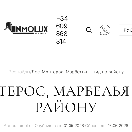
+34
609
РУ
868
314
Все гайды
/
Лос-Монтерос, Марбелья — гид по району
ЕРОС, МАРБЕЛЬЯ
РАЙОНУ
Автор: InmoLux
·
Опубликовано
31.05.2026
·
Обновлено
16.06.2026