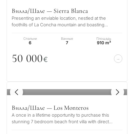
Вилла/Шале — Sierra Blanca
Presenting an enviable location, nestled at the
foothills of La Concha mountain and boasting
splendid views of the glistening Medi…
Спальни
Ванные
Площадь
6
7
910 m²
5
0
0
0
0
€
1
/ 8
Вилла/Шале — Los Monteros
A once in a lifetime opportunity to purchase this
stunning 7 bedroom beach front villa with direct
access to the beach in the soug…