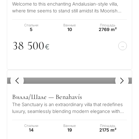
Welcome to this enchanting Andalusian-style villa,
where time seems to stand still amidst its Moorish
influences. This architectur…
Спальни
Ванные
Площадь
5
10
2769 m²
38 5
0
0
€
1
/ 8
Вилла/Шале — Benahavís
The Sanctuary is an extraordinary villa that redefines
luxury, seamlessly blending modern elegance with
the natural beauty of Marb…
Спальни
Ванные
Площадь
14
19
2175 m²