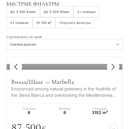
БЫСТРЫЕ ФИЛЬТРЫ
Пляжная сторона
До 3 000 €/мес
До 5 000 €/мес
2+ спальни
3+ спальни
От 100 м²
Сбросить фильтры
Вид на море
Сортировать по цене
Панорамный вид
Вид на поле для гольфа
1
/ 8
Частный сад
Вилла/Шале — Marbella
Ensconced among natural greenery in the foothills of
С лифтом
the Sierra Blanca and overlooking the Mediterranean
and 2 continents, the arc…
Спальни
Ванные
Площадь
Первая линия гольфа
8
8
3152 m²
87 5
0
0
€
Эксклюзивные