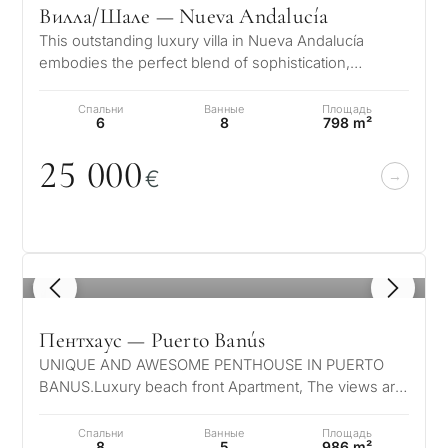
Вилла/Шале — Nueva Andalucía
This outstanding luxury villa in Nueva Andalucía
embodies the perfect blend of sophistication,
←
comfort, and location. Within walki…
Назад
Спальни
Ванные
Площадь
6
8
798 m²
25
0
0
0
€
1
/ 8
Пентхаус — Puerto Banús
UNIQUE AND AWESOME PENTHOUSE IN PUERTO
BANUS.Luxury beach front Apartment, The views are
truly unique, the sea, coast and mountain…
Спальни
Ванные
Площадь
8
5
986 m²