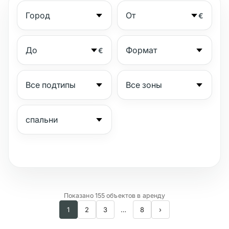
€
€
№
Показано 155 объектов в аренду
1
2
3
…
8
›
Охраняемый комплекс