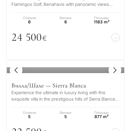
Flamingos Golf, Benahavis with panoramic views
down to the sea. A light and b…
Спальни
Ванные
Площадь
6
6
1183 m²
24 5
0
0
€
1
/ 8
Вилла/Шале — Sierra Blanca
Experience the ultimate in luxury living with this
exquisite villa in the prestigious hills of Sierra Blanca.
Designed to the high…
Спальни
Ванные
Площадь
5
5
877 m²