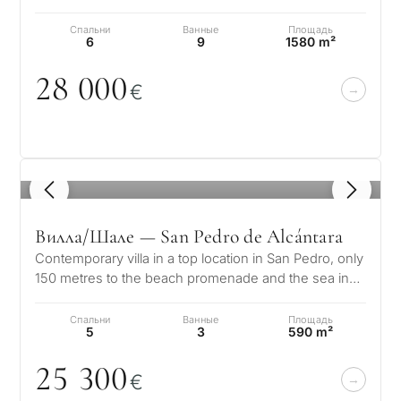
luxury lifestyle. Positioned in…
Спальни
Ванные
Площадь
6
9
1580 m²
28
0
0
0
€
1
/ 8
С
какой
Вилла/Шале — San Pedro de Alcántara
целью
Contemporary villa in a top location in San Pedro, only
150 metres to the beach promenade and the sea in
вы
Linda Vista Baja, San Ped…
рассма
Спальни
Ванные
Площадь
КВИЗ
5
3
590 m²
недви
Персональная
25 3
0
0
в
€