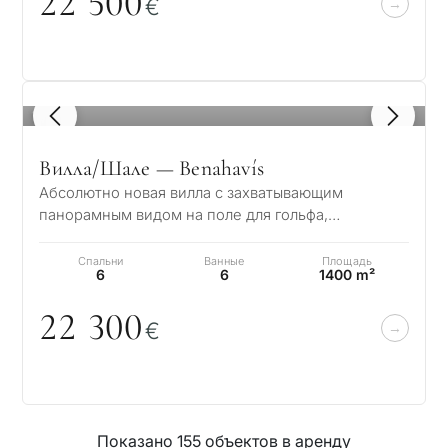
22 5
0
0
€
1
/ 8
Вилла/Шале — Benahavís
Абсолютно новая вилла с захватывающим
панорамным видом на поле для гольфа,
Средиземное море, горы, Гибралтар и
Африканский контине…
Спальни
Ванные
Площадь
6
6
1400 m²
22 3
0
0
€
Показано 155 объектов в аренду