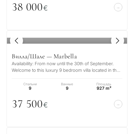
38
0
0
0
€
1
/ 8
Вилла/Шале — Marbella
Availability: From now until the 30th of September.
Welcome to this luxury 9 bedroom villa located in the
exclusive and highly sou…
Спальни
Ванные
Площадь
9
9
927 m²
37 5
0
0
€