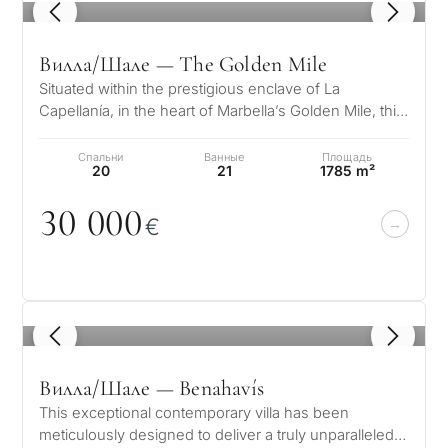
1
/ 8
Вилла/Шале — The Golden Mile
Situated within the prestigious enclave of La
Capellanía, in the heart of Marbella’s Golden Mile, this
magnificent Mediterranean-s…
Спальни
Ванные
Площадь
20
21
1785 m²
3
0
0
0
0
€
1
/ 8
Вилла/Шале — Benahavís
This exceptional contemporary villa has been
meticulously designed to deliver a truly unparalleled