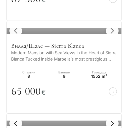
Частный бассейн
1
/ 8
Ещё параметры
Вилла/Шале — Sierra Blanca
Modern Mansion with Sea Views in the Heart of Sierra
Blanca Tucked inside Marbella’s most prestigious
gated community, this striki…
Спальни
Ванные
Площадь
8
9
1552 m²
65
0
0
0
€
1
/ 8