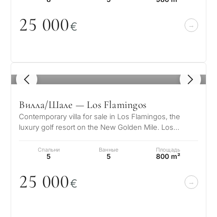
25
0
0
0
€
1
/ 8
Вилла/Шале — Los Flamingos
Contemporary villa for sale in Los Flamingos, the
luxury golf resort on the New Golden Mile. Los
Flamingos is one of the most soug…
Спальни
Ванные
Площадь
5
5
800 m²
25
0
0
0
€