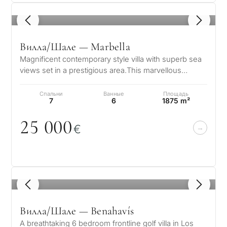
1
/ 8
Вилла/Шале — Marbella
Magnificent contemporary style villa with superb sea
views set in a prestigious area.This marvellous
property is set on the mounta…
Спальни
Ванные
Площадь
7
6
1875 m²
25
0
0
0
€
1
/ 8
Вилла/Шале — Benahavís
A breathtaking 6 bedroom frontline golf villa in Los