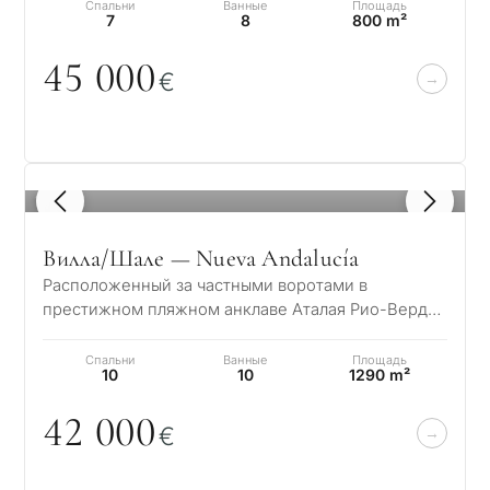
Спальни
Ванные
Площадь
7
8
800 m²
45
0
0
0
€
1
/ 8
Вилла/Шале — Nueva Andalucía
Расположенный за частными воротами в
престижном пляжном анклаве Аталая Рио-Верде,
это исключительное андалузское поместье
предлага…
Спальни
Ванные
Площадь
10
10
1290 m²
42
0
0
0
€