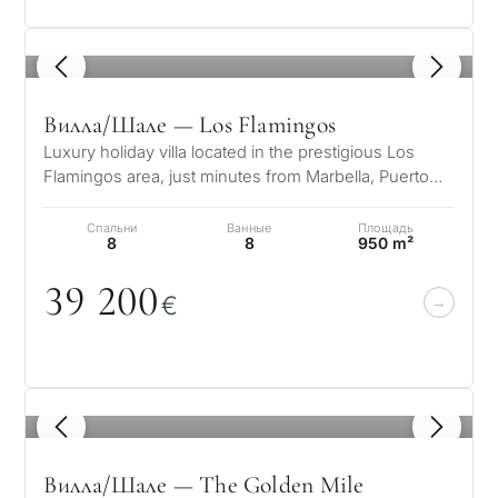
1
/ 8
Вилла/Шале — Los Flamingos
Luxury holiday villa located in the prestigious Los
Flamingos area, just minutes from Marbella, Puerto
Banús, and the finest golf…
Спальни
Ванные
Площадь
8
8
950 m²
39 2
0
0
€
1
/ 8
Вилла/Шале — The Golden Mile