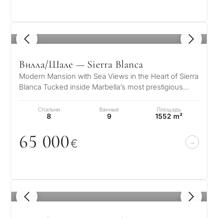
Частный бассейн
1
/ 8
Ещё параметры
Вилла/Шале — Sierra Blanca
Modern Mansion with Sea Views in the Heart of Sierra
Blanca Tucked inside Marbella’s most prestigious
gated community, this striki…
Спальни
Ванные
Площадь
8
9
1552 m²
65
0
0
0
€
1
/ 8