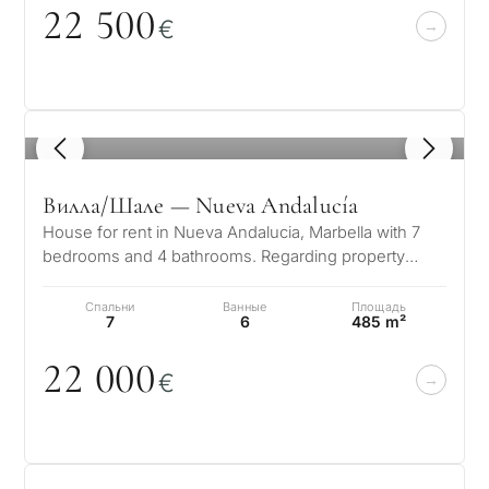
22 5
0
0
€
1
/ 8
Вилла/Шале — Nueva Andalucía
House for rent in Nueva Andalucia, Marbella with 7
bedrooms and 4 bathrooms. Regarding property
dimensions, it has 650 m² built, 1…
Спальни
Ванные
Площадь
7
6
485 m²
22
0
0
0
€