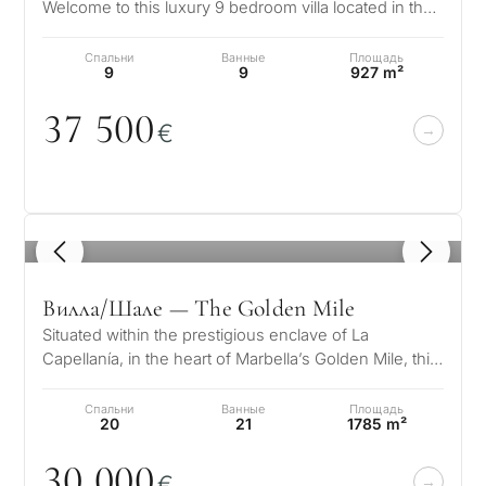
Welcome to this luxury 9 bedroom villa located in the
exclusive and highly sou…
Спальни
Ванные
Площадь
9
9
927 m²
37 5
0
0
€
1
/ 8
Вилла/Шале — The Golden Mile
Situated within the prestigious enclave of La
Capellanía, in the heart of Marbella’s Golden Mile, this
magnificent Mediterranean-s…
Спальни
Ванные
Площадь
20
21
1785 m²
3
0
0
0
0
€