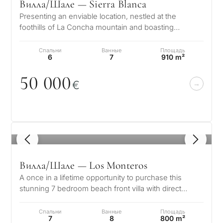
Вилла/Шале — Sierra Blanca
Presenting an enviable location, nestled at the
foothills of La Concha mountain and boasting
splendid views of the glistening Medi…
Спальни
Ванные
Площадь
6
7
910 m²
5
0
0
0
0
€
1
/ 8
Вилла/Шале — Los Monteros
A once in a lifetime opportunity to purchase this
stunning 7 bedroom beach front villa with direct
access to the beach in the soug…
Спальни
Ванные
Площадь
7
8
800 m²