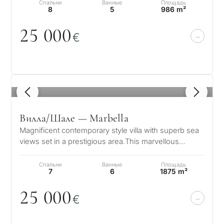
Спальни
Ванные
Площадь
8
5
986 m²
25
0
0
0
€
1
/ 8
С
Вилла/Шале — Marbella
какой
Magnificent contemporary style villa with superb sea
целью
views set in a prestigious area.This marvellous
вы
property is set on the mounta…
Спальни
Ванные
Площадь
рассма
7
6
1875 m²
КВИЗ
недви
25
0
0
0
€
Персональная
в
Марбе
подборка