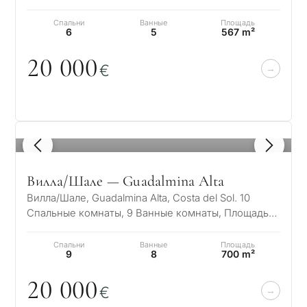
security systems including cameras,…
Спальни
Ванные
Площадь
6
5
567 m²
2
0
0
0
0
€
1
/ 8
Вилла/Шале — Guadalmina Alta
Вилла/Шале, Guadalmina Alta, Costa del Sol. 10
Спальные комнаты, 9 Ванные комнаты, Площадь
700 m², Терраса 500 m², Площадь участка…
Спальни
Ванные
Площадь
9
8
700 m²
2
0
0
0
0
€