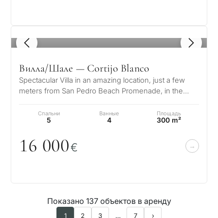
1
/ 8
Вилла/Шале — Cortijo Blanco
Spectacular Villa in an amazing location, just a few
meters from San Pedro Beach Promenade, in the
Cortijo Blanco area. This villa…
Спальни
Ванные
Площадь
5
4
300 m²
16
0
0
0
€
Показано 137 объектов в аренду
1
2
3
…
7
›