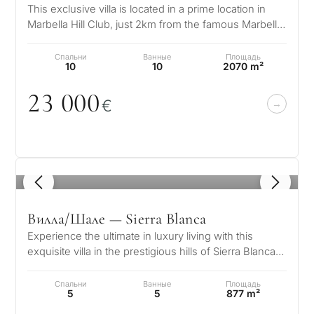
This exclusive villa is located in a prime location in
Marbella Hill Club, just 2km from the famous Marbella
Club and Puente Roman…
←
Назад
Спальни
Ванные
Площадь
10
10
2070 m²
23
0
0
0
€
1
/ 8
Вилла/Шале — Sierra Blanca
Experience the ultimate in luxury living with this
exquisite villa in the prestigious hills of Sierra Blanca.
Designed to the high…
Спальни
Ванные
Площадь
5
5
877 m²