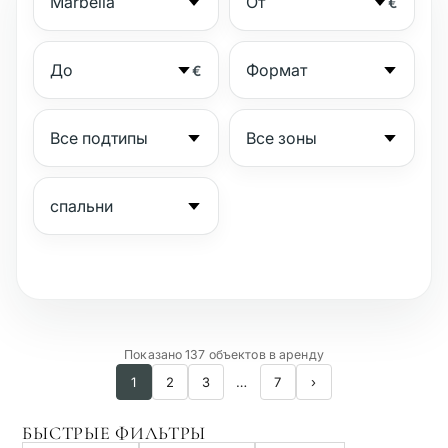
€
€
№
Показано 137 объектов в аренду
1
2
3
…
7
›
Охраняемый комплекс
БЫСТРЫЕ ФИЛЬТРЫ
Пляжная сторона