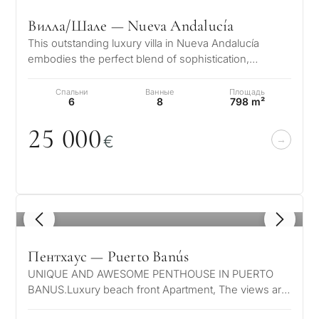
Вилла/Шале — Nueva Andalucía
This outstanding luxury villa in Nueva Andalucía
embodies the perfect blend of sophistication,
comfort, and location. Within walki…
Спальни
Ванные
Площадь
6
8
798 m²
25
0
0
0
€
1
/ 8
Пентхаус — Puerto Banús
UNIQUE AND AWESOME PENTHOUSE IN PUERTO
BANUS.Luxury beach front Apartment, The views are
truly unique, the sea, coast and mountain…