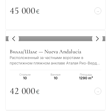
45
0
0
0
€
1
/ 8
Вилла/Шале — Nueva Andalucía
Расположенный за частными воротами в
престижном пляжном анклаве Аталая Рио-Верде,
это исключительное андалузское поместье
предлага…
Спальни
Ванные
Площадь
10
10
1290 m²
42
0
0
0
€