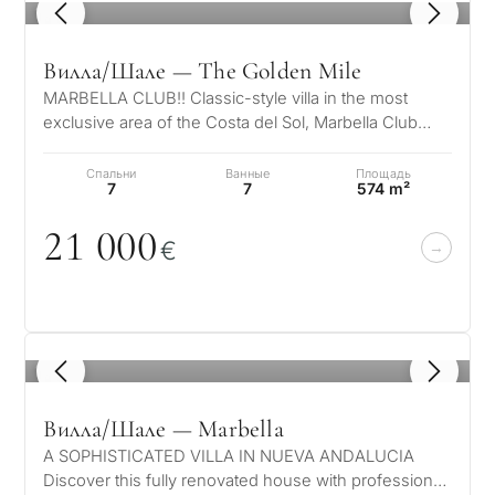
1
/ 8
Вилла/Шале — The Golden Mile
MARBELLA CLUB!! Classic-style villa in the most
exclusive area of ​​the Costa del Sol, Marbella Club
Hotel!! Marbella Country Club…
Спальни
Ванные
Площадь
7
7
574 m²
21
0
0
0
€
1
/ 8
Вилла/Шале — Marbella
A SOPHISTICATED VILLA IN NUEVA ANDALUCIA
Discover this fully renovated house with professional