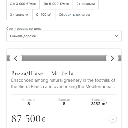
До 3 000 €/мес
До 5 000 €/мес
2+ спальни
3+ спальни
От 100 м²
Сбросить фильтры
Вид на море
Сортировать по цене
Панорамный вид
Вид на поле для гольфа
1
/ 8
Частный сад
Вилла/Шале — Marbella
Ensconced among natural greenery in the foothills of
С лифтом
the Sierra Blanca and overlooking the Mediterranean
and 2 continents, the arc…
Спальни
Ванные
Площадь
Первая линия гольфа
8
8
3152 m²
87 5
0
0
€
Эксклюзивные