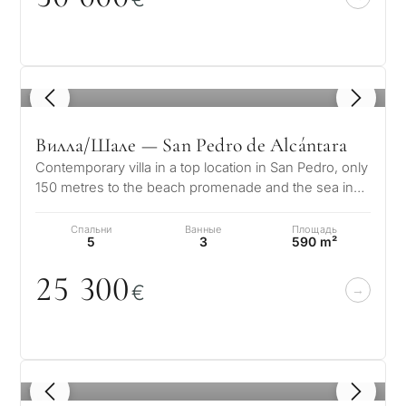
1
/ 8
Вилла/Шале — San Pedro de Alcántara
Contemporary villa in a top location in San Pedro, only
150 metres to the beach promenade and the sea in
Linda Vista Baja, San Ped…
Спальни
Ванные
Площадь
5
3
590 m²
25 3
0
0
€
1
/ 8