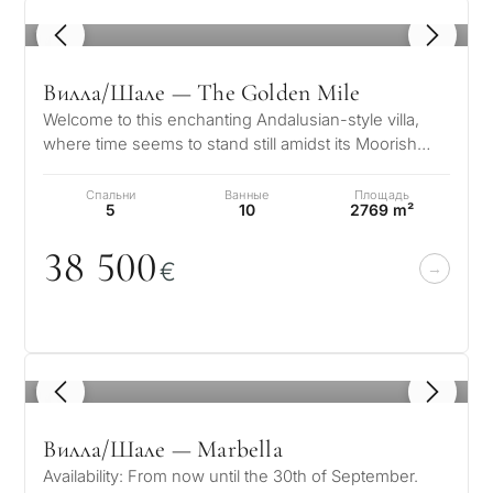
1
/ 8
Вилла/Шале — The Golden Mile
Welcome to this enchanting Andalusian-style villa,
where time seems to stand still amidst its Moorish
influences. This architectur…
Спальни
Ванные
Площадь
5
10
2769 m²
38 5
0
0
€
1
/ 8
Вилла/Шале — Marbella
Availability: From now until the 30th of September.