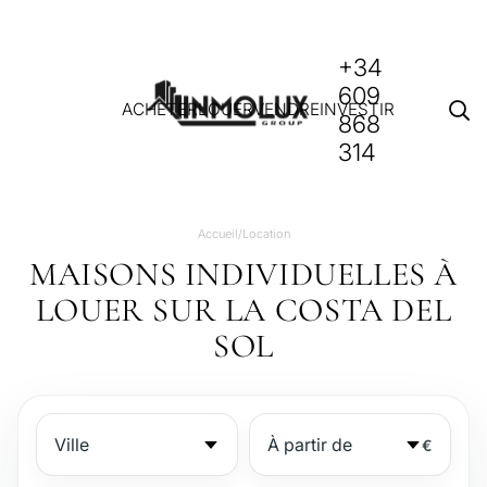
+34
609
ACHETER
LOUER
VENDRE
INVESTIR
868
314
Accueil
/
Location
MAISONS INDIVIDUELLES À
LOUER SUR LA COSTA DEL
SOL
€