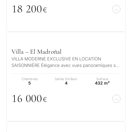
18 2
0
0
€
Villa – El Madroñal
VILLA MODERNE EXCLUSIVE EN LOCATION
SAISONNIÈRE Élégance avec vues panoramiques sur
la mer et la montagne – El Madroñal, Benahavís…
Chambres
Salles De Bain
Surface
5
4
432 m²
16
0
0
0
€