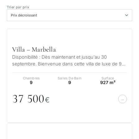
Vue mer
Trier par prix
Vue panoramique
Vue golf
Villa – Marbella
Disponibilité : Dès maintenant et jusqu'au 30
Jardin privé
septembre. Bienvenue dans cette villa de luxe de 9
chambres située dans le quartier…
Chambres
Salles De Bain
Surface
Avec ascenseur
9
9
927 m²
37 5
0
0
Première ligne de golf
€
Exclusivités
Piscine privée