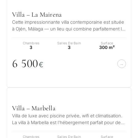
✓
Une seule réponse d'expert
selon votre budget, vos
et rés
✓
Confidentiel
objectifs et les exigences
Villa – La Mairena
DEMA
perma
juridiques.
Cette impressionnante villa contemporaine est située
CONS
à Ojén, Málaga — un lieu qui combine parfaitement la
Dével
quiétude de la nature et…
En envoyan
d'inve
politique
1 / 7
Chambres
Salles De Bain
Surface
3
3
300 m²
Sans engagement •
Vendr
6 5
0
0
Confidentiel • Sur mesure
mon
€
bien
S
←
Retour
Villa – Marbella
Villa de luxe avec piscine privée, wifi et climatisation.
La villa à Marbella est l'hébergement parfait pour des
vacances sans str…
Chambres
Salles De Bain
Surface