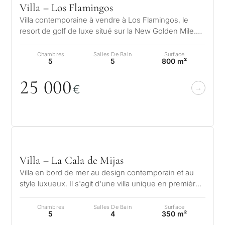
Villa – Los Flamingos
Villa contemporaine à vendre à Los Flamingos, le
Plus de critères
resort de golf de luxe situé sur la New Golden Mile.
Los Flamingos est l'une des…
Chambres
Salles De Bain
Surface
5
5
800 m²
25
0
0
0
€
Villa – La Cala de Mijas
Villa en bord de mer au design contemporain et au
style luxueux. Il s'agit d'une villa unique en première
ligne de plage, offrant…
Chambres
Salles De Bain
Surface
5
4
350 m²