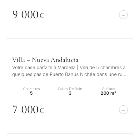
but
envisagez
9
0
0
0
€
vous
un
QUESTIONNAIRE
bien
Sélection
à
personnalisée
Marbella
Villa – Nueva Andalucía
Votre base parfaite à Marbella | Villa de 5 chambres à
?
de biens
quelques pas de Puerto Banús Nichée dans une rue
calme et pittoresque, tout…
immobiliers
Consultation
Chambres
Salles De Bain
Surface
Résid
5
3
200 m²
à Marbella
princi
Envoyez votre demande :
7
0
0
0
Vous intér
ou
€
nous vous contactons sous
Répondez à quelques
second
30 minutes
questions et nous
pour m
sélectionnerons des
✓
Sans spam ni publicité
biens et des solutions
Démén