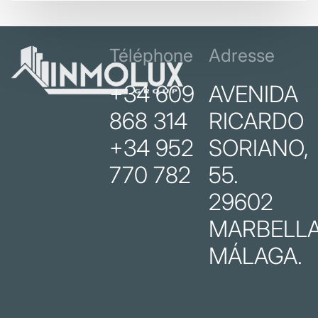
Téléphone
Adresse
+34 609
AVENIDA
868 314
RICARDO
+34 952
SORIANO,
770 782
55.
29602
MARBELLA
MÁLAGA.