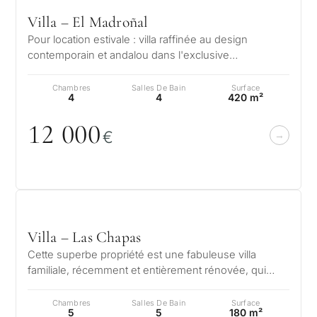
Villa – El Madroñal
Pour location estivale : villa raffinée au design
contemporain et andalou dans l'exclusive
urbanisation d'El Madroñal, attenante à…
Chambres
Salles De Bain
Surface
4
4
420 m²
12
0
0
0
€
Villa – Las Chapas
Cette superbe propriété est une fabuleuse villa
Dans
familiale, récemment et entièrement rénovée, qui
offre des espaces de vie lumineux…
quel
Chambres
Salles De Bain
Surface
5
5
180 m²