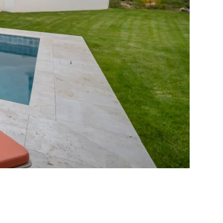
ito considera una
rbella?
 residencia para mí