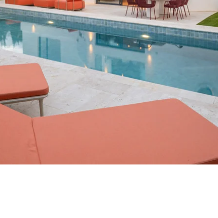
¿Con qué propós
propiedad en Ma
onalizada de
Primera o segunda
ulta
n Marbella