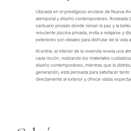
Deja tu solicitud: te conta
Responda a unas pregunta
Ubicada en el prestigioso enclave de Nueva And
propiedades y soluciones 
atemporal y diseño contemporáneo. Rodeada de
✓
Sin spam ni publicidad
objetivos y requisitos legal
santuario privado donde reinan la paz y la belle
✓
Sólo 1 respuesta experta
✓
Confidencial
reluciente piscina privada, invita a relajarse y
exteriores son ideales para disfrutar de la vida al
1 / 7
Al entrar, el interior de la vivienda revela una
Sin compromiso • Confidencia
cada rincón, realzando los materiales cuidados
diseño contemporáneo, mientras que la distribuc
generación, está pensada para satisfacer tanto
directamente al exterior y ofrece vistas espec