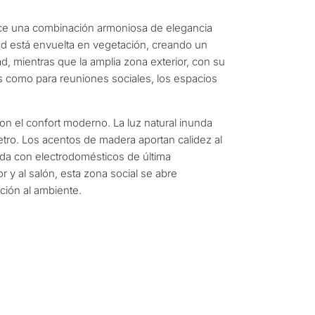
ncia permanente
rece una combinación armoniosa de elegancia
rsión
d está envuelta en vegetación, creando un
ad, mientras que la amplia zona exterior, con su
mos como para reuniones sociales, los espacios
dad
con el confort moderno. La luz natural inunda
R CONSULTA
tro. Los acentos de madera aportan calidez al
Siguiente →
pada con electrodomésticos de última
a política de privacidad
 y al salón, esta zona social se abre
ción al ambiente.