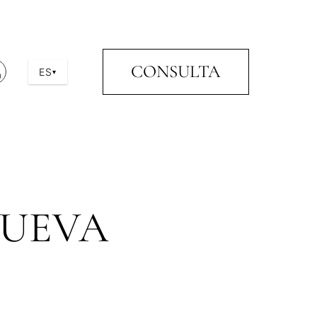
CONSULTA
ES
▾
NUEVA