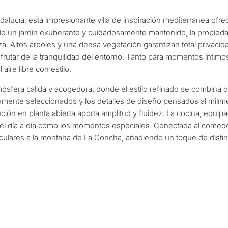
Mudanza y reside
ctaremos en 30 minutos
s y seleccionaremos
Le interesa *
alucía, esta impresionante villa de inspiración mediterránea of
según su presupuesto,
Desarrollo de inve
 un jardín exuberante y cuidadosamente mantenido, la propieda
es.
za. Altos árboles y una densa vegetación garantizan total privacid
 disfrutar de la tranquilidad del entorno. Tanto para momentos ínti
Vender mi propie
 aire libre con estilo.
 atmósfera cálida y acogedora, donde el estilo refinado se combina 
SOLICITA
l • A su medida
amente seleccionados y los detalles de diseño pensados al milíme
← Atrás
ión en planta abierta aporta amplitud y fluidez. La cocina, equi
Al enviar, aceptas l
 el día a día como los momentos especiales. Conectada al comedor
taculares a la montaña de La Concha, añadiendo un toque de distin