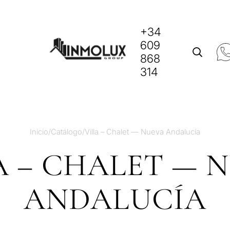
+34
609
868
314
Inicio
/
Catálogo
/
Villa – Chalet — Nueva Andalucía
A – CHALET — 
ANDALUCÍA