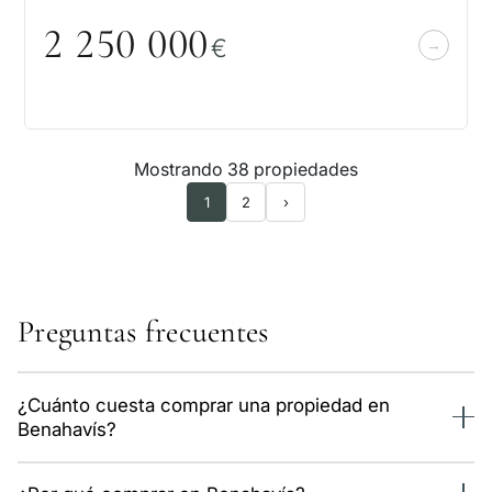
2 25
0
0
0
0
€
Mostrando 38 propiedades
1
2
›
Preguntas frecuentes
¿Cuánto cuesta comprar una propiedad en
Benahavís?
Ahora mismo tenemos 60 propiedades en Benahavís,