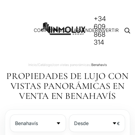
+34
609
COMPRAR
ALQUILAR
VENDER
INVERTIR
868
314
Inicio
/
Catálogo
/
con vistas panorámicas
/
Benahavís
PROPIEDADES DE LUJO CON
VISTAS PANORÁMICAS EN
VENTA EN BENAHAVÍS
€