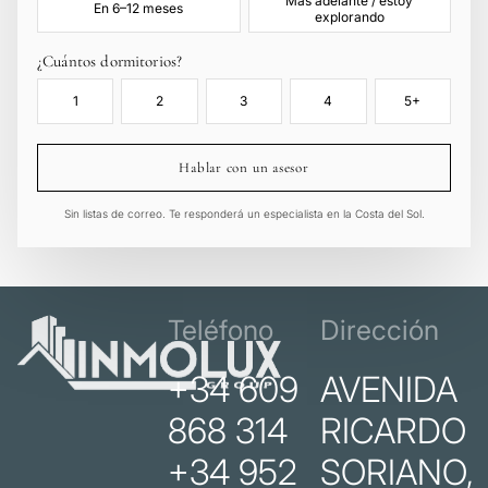
Más adelante / estoy
En 6–12 meses
explorando
¿Cuántos dormitorios?
1
2
3
4
5+
Hablar con un asesor
Sin listas de correo. Te responderá un especialista en la Costa del Sol.
Teléfono
Dirección
+34 609
AVENIDA
868 314
RICARDO
+34 952
SORIANO,