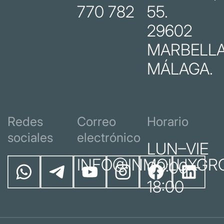
770 782
55.
29602
MARBELLA
MÁLAGA.
Redes
Correo
Horario
sociales
electrónico
LUN–VIE
INFO@INMOLUXGR
09:00 –
18:00