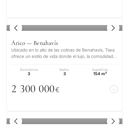
1
/ 8
Ático — Benahavís
Ubicado en lo alto de las colinas de Benahavís, Tiara
ofrece un estilo de vida donde el lujo, la comodidad y
unas vistas impresion…
Dormitorios
Baños
Superficie
3
3
154 m²
2 3
0
0
0
0
0
€
1
/ 8