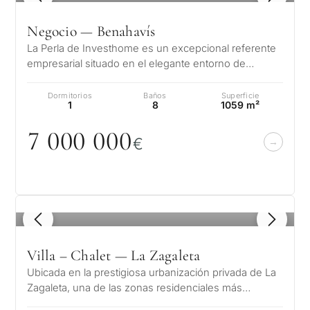
Negocio — Benahavís
La Perla de Investhome es un excepcional referente
empresarial situado en el elegante entorno de
Benahavís, donde la elegancia clá…
Dormitorios
Baños
Superficie
1
8
1059 m²
7
0
0
0
0
0
0
€
1
/ 8
Villa – Chalet — La Zagaleta
Ubicada en la prestigiosa urbanización privada de La
Zagaleta, una de las zonas residenciales más
exclusivas de Europa, esta excep…