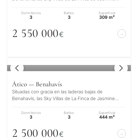
ofrecen un estilo de vida extraordina…
Dormitorios
Baños
Superficie
3
3
309 m²
2 55
0
0
0
0
€
1
/ 8
Ático — Benahavís
Situadas con gracia en las laderas bajas de
Benahavís, las Sky Villas de La Finca de Jasmine
ofrecen un estilo de vida extraordina…
Dormitorios
Baños
Superficie
3
3
444 m²
2 5
0
0
0
0
0
€