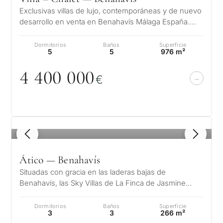
Exclusivas villas de lujo, contemporáneas y de nuevo
desarrollo en venta en Benahavís Málaga España.
Esta joya escondida está comp…
Dormitorios
Baños
Superficie
5
5
976 m²
¿Con
qué
4 4
0
0
0
0
0
€
propósit
consider
CUESTIONARIO
una
1
/ 8
propied
Selección
en
personalizada
Ático — Benahavís
Marbella
Situadas con gracia en las laderas bajas de
de
Benahavís, las Sky Villas de La Finca de Jasmine
Consulta
ofrecen un estilo de vida extraordina…
propiedades
Primer
Dormitorios
Baños
Superficie
3
3
266 m²
segun
Deja tu solicitud: te