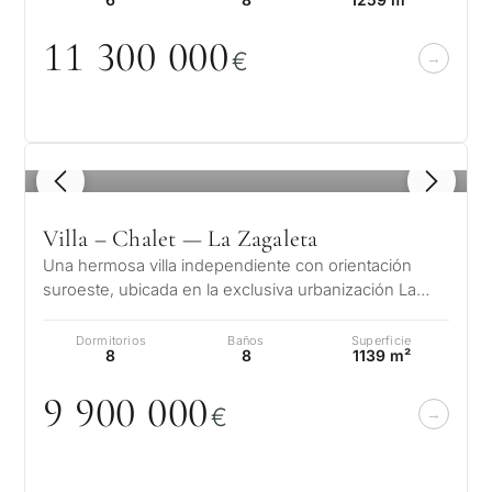
11 3
0
0
0
0
0
€
1
/ 8
Villa – Chalet — La Zagaleta
Una hermosa villa independiente con orientación
suroeste, ubicada en la exclusiva urbanización La
Zagaleta de Benahavis en la Cost…
Dormitorios
Baños
Superficie
8
8
1139 m²
9 9
0
0
0
0
0
€