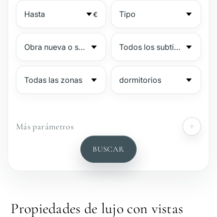
€
Más parámetros
№
BUSCAR
Complejo vigilado
Junto a la playa
Propiedades de lujo con vistas