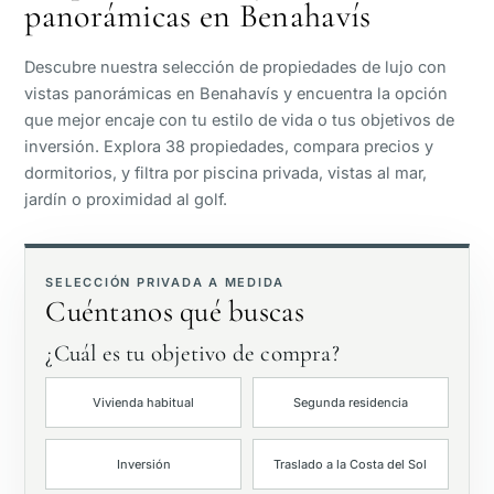
panorámicas en Benahavís
Vista al mar
Descubre nuestra selección de propiedades de lujo con
Vista panorámica
vistas panorámicas en Benahavís y encuentra la opción
que mejor encaje con tu estilo de vida o tus objetivos de
inversión. Explora 38 propiedades, compara precios y
Vista al campo de golf
dormitorios, y filtra por piscina privada, vistas al mar,
jardín o proximidad al golf.
Jardín privado
Con ascensor
SELECCIÓN PRIVADA A MEDIDA
Cuéntanos qué buscas
Primera línea de golf
¿Cuál es tu objetivo de compra?
Vivienda habitual
Segunda residencia
Exclusivas
Inversión
Traslado a la Costa del Sol
Piscina privada