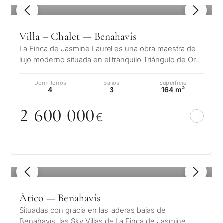
1
/ 8
Villa – Chalet — Benahavís
La Finca de Jasmine Laurel es una obra maestra de
lujo moderno situada en el tranquilo Triángulo de Oro
de Benahavís, Marbella y E…
Dormitorios
Baños
Superficie
4
3
164 m²
2 6
0
0
0
0
0
€
1
/ 8
Ático — Benahavís
Situadas con gracia en las laderas bajas de
Benahavís, las Sky Villas de La Finca de Jasmine