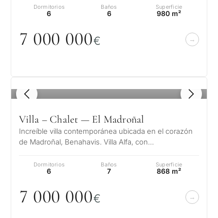
Dormitorios
Baños
Superficie
6
6
980 m²
7
0
0
0
0
0
0
€
1
/ 8
Villa – Chalet — El Madroñal
Increíble villa contemporánea ubicada en el corazón
de Madroñal, Benahavis. Villa Alfa, con
impresionantes vistas panorámicas al m…
Dormitorios
Baños
Superficie
6
7
868 m²
7
0
0
0
0
0
0
€