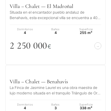
Villa – Chalet — El Madroñal
Situada en el encantador pueblo andaluz de
Benahavís, esta excepcional villa se encuentra a 400
metros sobre el nivel del mar, rod…
Dormitorios
Baños
Superficie
4
4
255 m²
2 25
0
0
0
0
€
Villa – Chalet — Benahavís
La Finca de Jasmine Laurel es una obra maestra de
lujo moderno situada en el tranquilo Triángulo de Oro
de Benahavís, Marbella y E…
Dormitorios
Baños
Superficie
4
3
338 m²