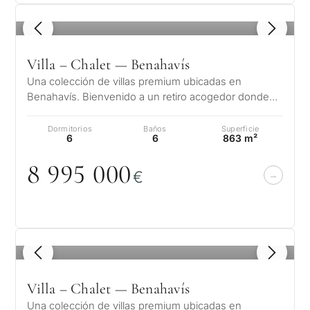
1
/ 8
Villa – Chalet — Benahavís
Una colección de villas premium ubicadas en
Benahavís. Bienvenido a un retiro acogedor donde
cada pequeño detalle habla de su eleg…
Dormitorios
Baños
Superficie
6
6
863 m²
8 995
0
0
0
€
1
/ 8
Villa – Chalet — Benahavís
Una colección de villas premium ubicadas en