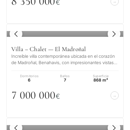
8 35
0
0
0
0
€
1
/ 8
Villa – Chalet — El Madroñal
Increíble villa contemporánea ubicada en el corazón
de Madroñal, Benahavis, con impresionantes vistas
panorámicas al mar. Esta luj…
Dormitorios
Baños
Superficie
6
7
868 m²
7
0
0
0
0
0
0
€
1
/ 8