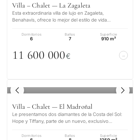
Villa – Chalet — La Zagaleta
Esta extraordinaria villa de lujo en Zagaleta,
Benahavís, ofrece lo mejor del estilo de vida
mediterráneo con una ubicación presti…
Dormitorios
Baños
Superficie
6
7
910 m²
11 6
0
0
0
0
0
€
1
/ 8
Villa – Chalet — El Madroñal
Le presentamos dos diamantes de la Costa del Sol:
Hope y Tiffany, parte de un nuevo, exclusivo
proyecto Madroñal View. Situadas en…
Dormitorios
Baños
Superficie
6
8
1259 m²