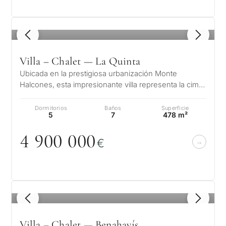
1
/ 8
Villa – Chalet — La Quinta
Ubicada en la prestigiosa urbanización Monte
Halcones, esta impresionante villa representa la cima
del estilo de vida mediterráneo…
Dormitorios
Baños
Superficie
5
7
478 m²
4 9
0
0
0
0
0
€
1
/ 8
Villa – Chalet — Benahavís