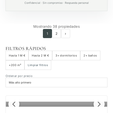
Confidencial · Sin compromiso · Respuesta personal
Mostrando 38 propiedades
1
2
›
FILTROS RÁPIDOS
Hasta 1 M €
Hasta 2 M €
3+ dormitorios
2+ baños
+200 m²
Limpiar filtros
Ordenar por precio
1
/ 8