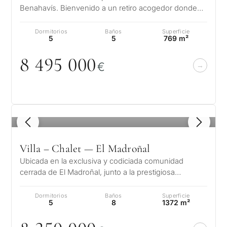
Benahavís. Bienvenido a un retiro acogedor donde
cada pequeño detalle habla de su eleg…
Dormitorios
Baños
Superficie
5
5
769 m²
8 495
0
0
0
€
1
/ 8
Villa – Chalet — El Madroñal
Ubicada en la exclusiva y codiciada comunidad
cerrada de El Madroñal, junto a la prestigiosa
urbanización La Zagaleta en Benahavís…
Dormitorios
Baños
Superficie
5
8
1372 m²