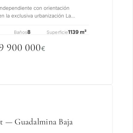
independiente con orientación
en la exclusiva urbanización La
avis en la Cost…
8
1139 m²
Baños
Superficie
9 9
0
0
0
0
0
€
et — Guadalmina Baja