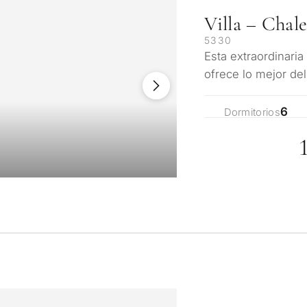
Villa – Chal
5330
Esta extraordinaria
ofrece lo mejor de
ubicación presti…
6
Dormitorios
¿Con qué propós
propiedad en Ma
onalizada de
Primera o segunda
ulta
n Marbella