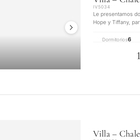
IV5034
Le presentamos dos
Hope y Tiffany, pa
Madroñal View. Si
6
Dormitorios
Villa – Chal