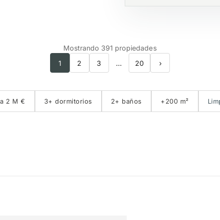
Mostrando 391 propiedades
1
2
3
…
20
›
a 2 M €
3+ dormitorios
2+ baños
+200 m²
Limp