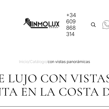
+34
609
868
314
Inicio
/
Catálogo
/
con vistas panorámicas
E LUJO CON VIST
TA EN LA COSTA 