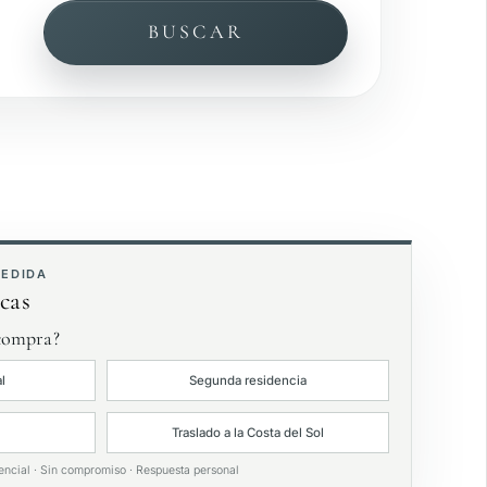
BUSCAR
ista al mar
ardín privado
xclusivas
MEDIDA
cas
 compra?
l
Segunda residencia
Traslado a la Costa del Sol
encial · Sin compromiso · Respuesta personal