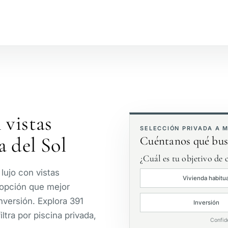
№
Junto a la playa
V
Vista al campo de golf
J
 vistas
Primera línea de golf
E
SELECCIÓN PRIVADA A 
 del Sol
Cuéntanos qué bus
¿Cuál es tu objetivo de
lujo con vistas
Vivienda habitua
 opción que mejor
inversión. Explora 391
Inversión
ltra por piscina privada,
Confid