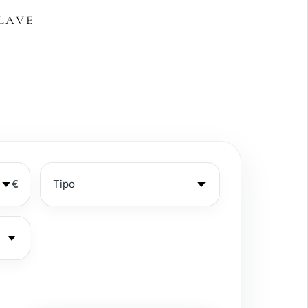
LAVE
€