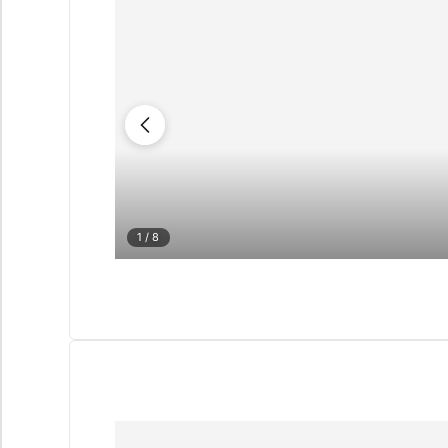
1
/ 8
CUESTIONARIO
Selección pers
Cons
propiedades e