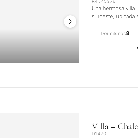
R4545376
Una hermosa villa 
suroeste, ubicada 
Zagaleta de Benah
8
Dormitorios
Villa – Chal
D1470