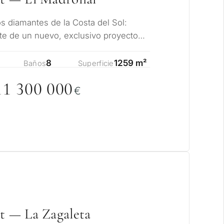
 diamantes de la Costa del Sol:
rte de un nuevo, exclusivo proyecto
tuadas en…
8
1259 m²
Baños
Superficie
11 3
0
0
0
0
0
€
et — La Zagaleta