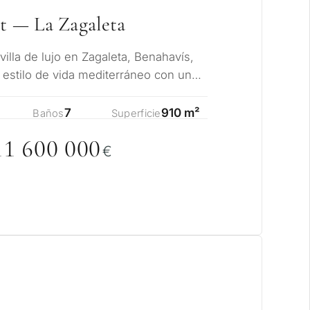
et — La Zagaleta
 villa de lujo en Zagaleta, Benahavís,
l estilo de vida mediterráneo con una
7
910 m²
Baños
Superficie
11 6
0
0
0
0
0
€
ito considera una
rbella?
 residencia para mí