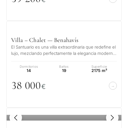
Piscina privada
Más parámetros
Villa – Chalet — Benahavís
El Santuario es una villa extraordinaria que redefine el
lujo, mezclando perfectamente la elegancia moderna
con la belleza natural…
Dormitorios
Baños
Superficie
14
19
2175 m²
38
0
0
0
€
1
/ 8