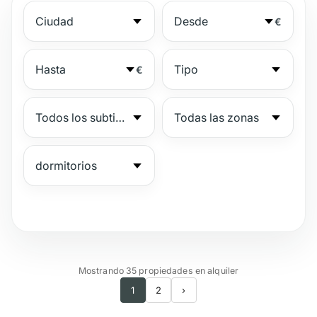
€
€
№
Mostrando 35 propiedades en alquiler
1
2
›
Complejo vigilado