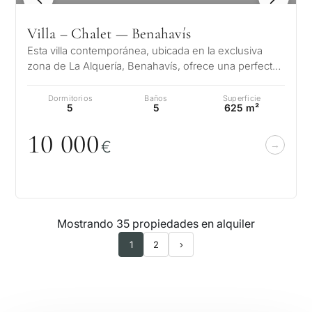
Villa – Chalet — Benahavís
Esta villa contemporánea, ubicada en la exclusiva
zona de La Alquería, Benahavís, ofrece una perfecta
fusión de diseño moderno y u…
Dormitorios
Baños
Superficie
5
5
625 m²
1
0
0
0
0
€
Mostrando 35 propiedades en alquiler
1
2
›