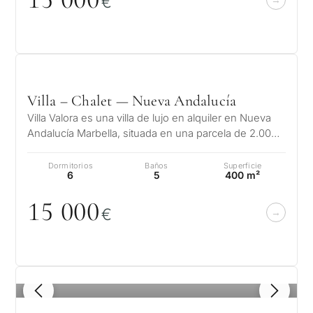
€
¿Con
Villa – Chalet — Nueva Andalucía
qué
Villa Valora es una villa de lujo en alquiler en Nueva
propósit
Andalucía Marbella, situada en una parcela de 2.000
m² orientada al sur en…
consider
Dormitorios
Baños
Superficie
CUESTIONARIO
una
6
5
400 m²
propied
Selección
15
0
0
0
€
en
personalizada
Marbella
de
Consulta
propiedades
1
/ 8
Primer