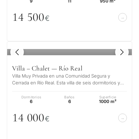
9
11
950 m²
14 5
0
0
€
1
/ 8
Villa – Chalet — Río Real
Villa Muy Privada en una Comunidad Segura y
Cerrada en Río Real. Esta villa de seis dormitorios y
seis baños está ubicada en la ex…
Dormitorios
Baños
Superficie
6
6
1000 m²
14
0
0
0
€