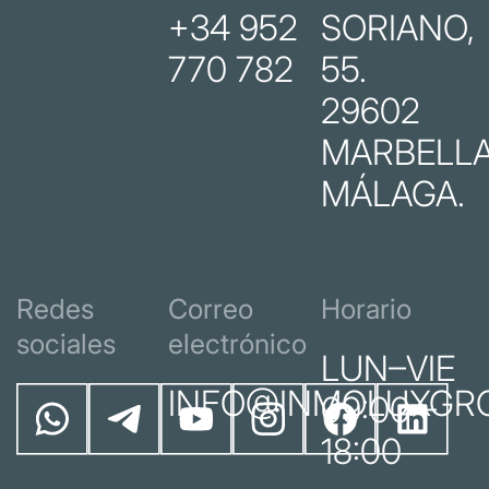
+34 952
SORIANO,
770 782
55.
29602
MARBELLA
MÁLAGA.
Redes
Correo
Horario
sociales
electrónico
LUN–VIE
INFO@INMOLUXGR
09:00 –
18:00