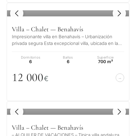
1
/ 8
Villa – Chalet — Benahavís
Impresionante villa en Benahavís – Urbanización
privada segura Esta excepcional villa, ubicada en la
prestigiosa zona de La Resina…
Dormitorios
Baños
Superficie
6
6
700 m²
12
0
0
0
€
1
/ 8
Villa – Chalet — Benahavís
– ALQUILER DE VACACIONES – Típica villa andaluza