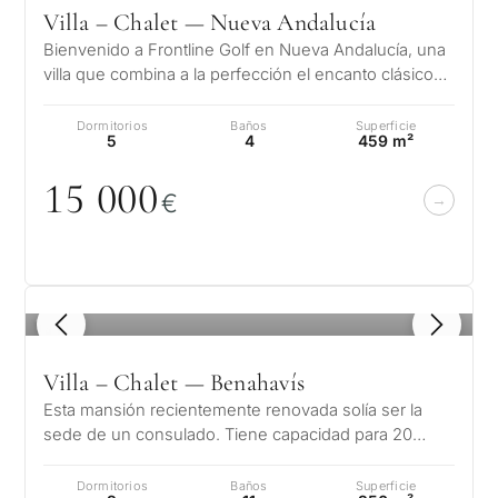
segun
en Marbella
Deja tu solicitud: te
Villa – Chalet — Nueva Andalucía
reside
contactaremos en
Le interesa *
Bienvenido a Frontline Golf en Nueva Andalucía, una
para m
30 minutos
Responda a unas
villa que combina a la perfección el encanto clásico
preguntas y
andaluz con un toque refi…
Mudan
Sin spam ni
seleccionaremos
Dormitorios
Baños
Superficie
✓
reside
5
4
459 m²
publicidad
propiedades y soluciones
perma
Sólo 1 respuesta
según su presupuesto,
✓
15
0
0
0
experta
€
objetivos y requisitos
SOLICITA
✓
Confidencial
Desarr
legales.
CONSULT
de
invers
Al enviar, aceptas la polí
privacidad
1 / 7
1
/ 8
Vende
Sin compromiso •
propi
Villa – Chalet — Benahavís
Confidencial • A su medida
Esta mansión recientemente renovada solía ser la
sede de un consulado. Tiene capacidad para 20
huéspedes y está situado justo en e…
Si
←
Dormitorios
Baños
Superficie
Atrás