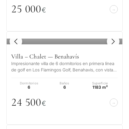
25
0
0
0
€
1
/ 8
Villa – Chalet — Benahavís
Impresionante villa de 6 dormitorios en primera línea
de golf en Los Flamingos Golf, Benahavis, con vistas
panorámicas al mar. Una…
Dormitorios
Baños
Superficie
6
6
1183 m²
24 5
0
0
€