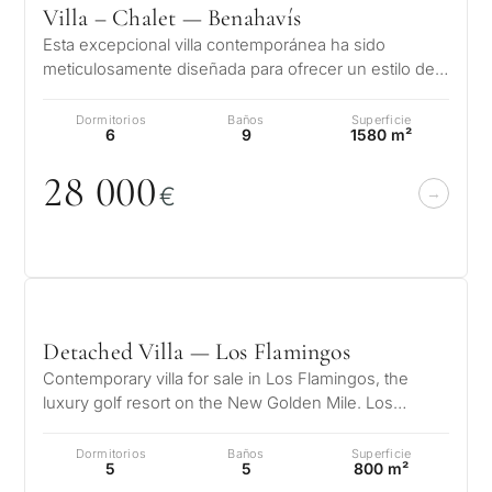
Villa – Chalet — Benahavís
Esta excepcional villa contemporánea ha sido
meticulosamente diseñada para ofrecer un estilo de
vida de lujo verdaderamente incomp…
Dormitorios
Baños
Superficie
6
9
1580 m²
28
0
0
0
€
Detached Villa — Los Flamingos
Contemporary villa for sale in Los Flamingos, the
luxury golf resort on the New Golden Mile. Los
Flamingos is one of the most soug…
Dormitorios
Baños
Superficie
5
5
800 m²