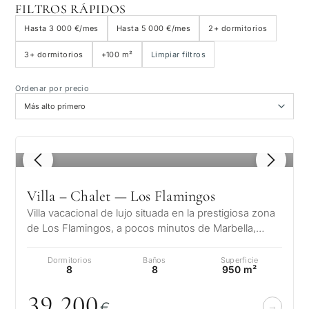
FILTROS RÁPIDOS
Junto a la playa
Hasta 3 000 €/mes
Hasta 5 000 €/mes
2+ dormitorios
3+ dormitorios
+100 m²
Limpiar filtros
Vista al mar
Ordenar por precio
Vista panorámica
Vista al campo de golf
1
/ 8
Jardín privado
Villa – Chalet — Los Flamingos
Villa vacacional de lujo situada en la prestigiosa zona
Con ascensor
de Los Flamingos, a pocos minutos de Marbella,
Puerto Banús y de algunos d…
Dormitorios
Baños
Superficie
Primera línea de golf
8
8
950 m²
39 2
0
0
€
Exclusivas