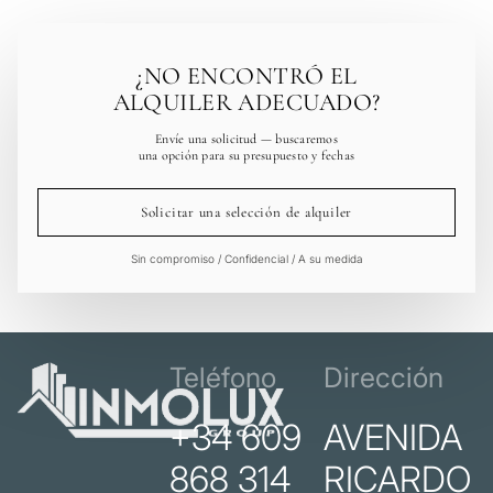
¿NO ENCONTRÓ EL
ALQUILER ADECUADO?
Envíe una solicitud — buscaremos
una opción para su presupuesto y fechas
Solicitar una selección de alquiler
Sin compromiso / Confidencial / A su medida
Teléfono
Dirección
+34 609
AVENIDA
868 314
RICARDO