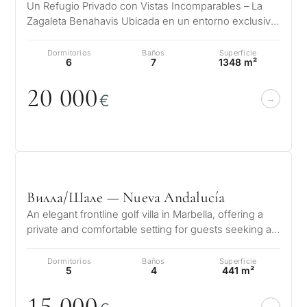
Un Refugio Privado con Vistas Incomparables – La
Zagaleta Benahavis Ubicada en un entorno exclusivo
y privilegiado, esta ext…
Dormitorios
Baños
Superficie
6
7
1348 m²
2
0
0
0
0
€
Вилла/Шале — Nueva Andalucía
An elegant frontline golf villa in Marbella, offering a
private and comfortable setting for guests seeking a
refined stay close to…
Dormitorios
Baños
Superficie
5
4
441 m²
15
0
0
0