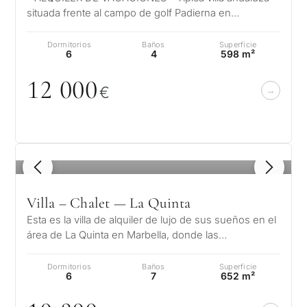
situada frente al campo de golf Padierna en
Benahavís para alquiler v…
Dormitorios
Baños
Superficie
6
4
598 m²
12
0
0
0
€
1
/ 8
Villa – Chalet — La Quinta
Esta es la villa de alquiler de lujo de sus sueños en el
área de La Quinta en Marbella, donde las
impresionantes vistas y las como…
Dormitorios
Baños
Superficie
6
7
652 m²