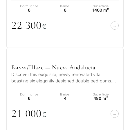
Dormitorios
Baños
Superficie
6
6
1400 m²
22 3
0
0
€
Вилла/Шале — Nueva Andalucía
Discover this exquisite, newly renovated villa
boasting six elegantly designed double bedrooms.
Conveniently situated just 400 met…
Dormitorios
Baños
Superficie
6
4
480 m²
21
0
0
0
€